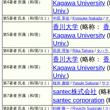
Kagawa University
第4著者 所属（和/英）
Univ.
)
第5著者 氏名（和/英/ヨミ）
中田 享佑
/
Kyosuke Nakada
/
ナ
香川大学
(略称：
香
Kagawa University
第5著者 所属（和/英）
Univ.
)
第6著者 氏名（和/英/ヨミ）
田原 理加
/
Rika Tahara
/
タハラ
香川大学
(略称：
香
Kagawa University
第6著者 所属（和/英）
Univ.
)
第7著者 氏名（和/英/ヨミ）
桜井 康樹
/
Yasuki Sakurai
/
サク
santec株式会社
(略
第7著者 所属（和/英）
santec corporation
第8著者 氏名（和/英/ヨミ）
杉崎 隆一
/
Ryuichi Sugizaki
/
ス