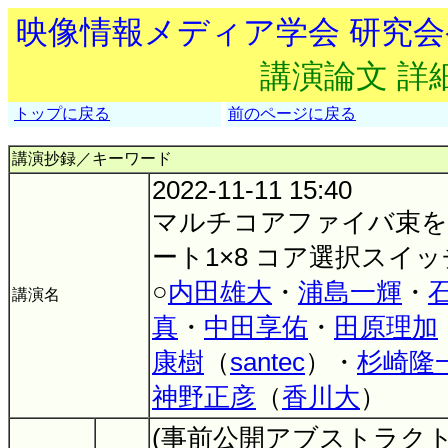
映像情報メディア学会 研究
講演論文 詳
トップに戻る
前のページに戻る
講演抄録／キーワード
2022-11-11 15:40
マルチコアファイバ束を用
ート1×8 コア選択スイッ
○
内田雄大
・
浦島一輝
・
講演名
真
・
中田享佑
・
田原理加
康樹
（
santec
）・
杉崎隆
神野正彦
（
香川大
）
(事前公開アブストラクト