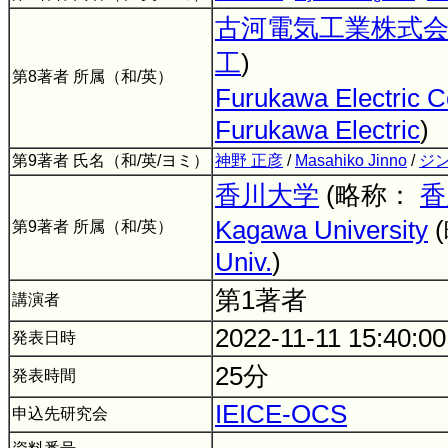
古河電気工業株式
工
)
第8著者 所属（和/英）
Furukawa Electric Co
Furukawa Electric
)
第9著者 氏名（和/英/ヨミ）
神野 正彦
/
Masahiko Jinno
/
ジン
香川大学
(略称：
香
Kagawa University
第9著者 所属（和/英）
Univ.
)
第1著者
講演者
2022-11-11 15:40:0
発表日時
25分
発表時間
IEICE-OCS
申込先研究会