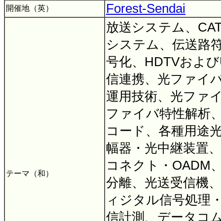
Forest-Sendai
開催地（英）
放送システム、CA
システム、伝送路
号化、HDTVおよび
信連携、光ファイ
運用技術、光ファ
ファイバ特性解析
コード、各種用途
幅器・光中継装置
コネクト・OADM
テーマ（和）
分離、光送受信機
ィジタル信号処理
信計測、データコ