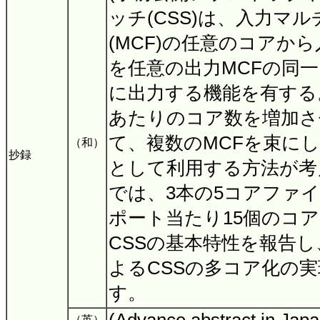
ッチ(CSS)は、入力マ
(MCF)の任意のコアか
を任意の出力MCFの同
に出力する機能を有する
あたりのコア数を増加さ
て、複数のMCFを束に
（和）
抄録
として利用する方法が考
では、3本の5コアファ
ポート当たり15個のコア
CSSの基本特性を報告
よるCSSの多コア化の
す。
（英）