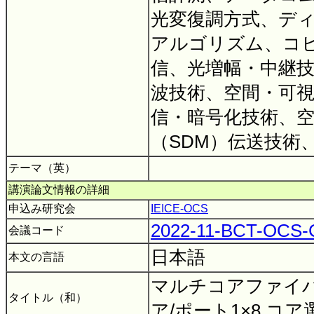
光変復調方式、デ
アルゴリズム、コ
信、光増幅・中継
波技術、空間・可
信・暗号化技術、
（SDM）伝送技術
テーマ（英）
講演論文情報の詳細
申込み研究会
IEICE-OCS
2022-11-BCT-OCS
会議コード
日本語
本文の言語
マルチコアファイバ
タイトル（和）
ア/ポート1×8 コ