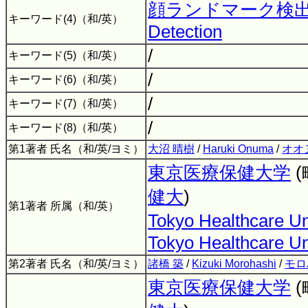
顔ランドマーク検
キーワード(4)（和/英）
Detection
/
キーワード(5)（和/英）
/
キーワード(6)（和/英）
/
キーワード(7)（和/英）
/
キーワード(8)（和/英）
第1著者 氏名（和/英/ヨミ）
大沼 晴樹
/
Haruki Onuma
/
オオ
東京医療保健大学
健大
)
第1著者 所属（和/英）
Tokyo Healthcare Un
Tokyo Healthcare Un
第2著者 氏名（和/英/ヨミ）
諸橋 築
/
Kizuki Morohashi
/
モロ
東京医療保健大学