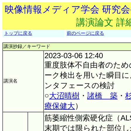
映像情報メディア学会 研究
講演論文 詳
トップに戻る
前のページに戻る
講演抄録／キーワード
2023-03-06 12:40
重度肢体不自由者のため
ーク検出を用いた瞬目に
講演名
ンタフェースの検討
○
大沼晴樹
・
諸橋 築
・
療保健大
）
筋萎縮性側索硬化症（AL
末期では限られた部位し