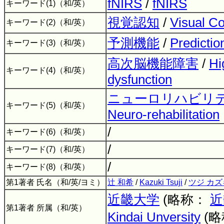
fNIRS
/
fNIRS
キーワード(1)（和/英）
視覚認知
/
Visual Co
キーワード(2)（和/英）
予測機能
/
Predictio
キーワード(3)（和/英）
高次脳機能障害
/
Hi
キーワード(4)（和/英）
dysfunction
ニューロリハビリ
キーワード(5)（和/英）
Neuro-rehabilitation
/
キーワード(6)（和/英）
/
キーワード(7)（和/英）
/
キーワード(8)（和/英）
第1著者 氏名（和/英/ヨミ）
辻 和希
/
Kazuki Tsuji
/
ツジ カズ
近畿大学
(略称：
近
第1著者 所属（和/英）
Kindai Unversity
(