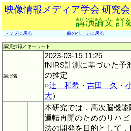
映像情報メディア学会 研究
講演論文 詳
トップに戻る
前のページに戻る
講演抄録／キーワード
2023-03-15 11:25
fNIRS計測に基づいた
の推定
講演名
○
辻 和希
・
吉田 久
・
大
）
本研究では，高次脳機能
運転再開のためのリハビ
法の開発を目的として，f