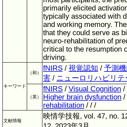
primarily elicited activatio
typically associated with
and working memory. Thes
that they could serve as b
neuro-rehabilitation of pre
critical to the resumption 
driving.
fNIRS
/
視覚認知
/
予測機
（和）
害
/
ニューロリハビリテ
キーワード
fNIRS
/
Visual Cognition
/
Higher brain dysfunction
（英）
rehabilitation
/ / /
映情学技報, vol. 47, no. 12,
文献情報
12, 2023年3月.