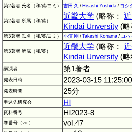
第2著者 氏名（和/英/ヨミ）
吉田 久
/
Hisashi Yoshida
/
ヨシ
近畿大学
(略称：
近
第2著者 所属（和/英）
Kindai Unversity
(
第3著者 氏名（和/英/ヨミ）
小濱 剛
/
Takeshi Kohama
/
コハ
近畿大学
(略称：
近
第3著者 所属（和/英）
Kindai Unversity
(
第1著者
講演者
2023-03-15 11:25:0
発表日時
25分
発表時間
HI
申込先研究会
HI2023-8
資料番号
vol.47
巻番号（vol）