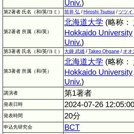
Univ.
)
第2著者 氏名（和/英/ヨミ）
筒井 弘
/
Hiroshi Tsutsui
/
ツツイ
北海道大学
(略称：
Hokkaido University
第2著者 所属（和/英）
Univ.
)
第3著者 氏名（和/英/ヨミ）
大鐘 武雄
/
Takeo Ohgane
/
オオ
北海道大学
(略称：
Hokkaido University
第3著者 所属（和/英）
Univ.
)
第1著者
講演者
2024-07-26 12:05:0
発表日時
20分
発表時間
BCT
申込先研究会