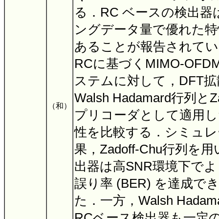
る．RC ベースの検出
ングデータ量で優れた特
あることが報告されてい
RCに基づくMIMO-OF
ステムに対して，DFT
Walsh Hadamard行列とZ
（和）
プリコーダとして適用し
性を比較する．シミュレ
果，Zadoff-Chu行列
出器は高SNR環境下で
誤り率 (BER) を達成
た．一方，Walsh Hada
RCベース検出器も一定の