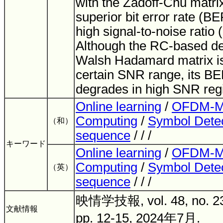
with the Zadoff-Chu matri
superior bit error rate (B
high signal-to-noise ratio
Although the RC-based det
Walsh Hadamard matrix is 
certain SNR range, its B
degrades in high SNR reg
Online learning
/
OFDM-
Computing
/
Symbol Detec
（和）
sequence
/ / /
キーワード
Online learning
/
OFDM-
Computing
/
Symbol Detec
（英）
sequence
/ / /
映情学技報, vol. 48, no. 23
文献情報
pp. 12-15, 2024年7月.