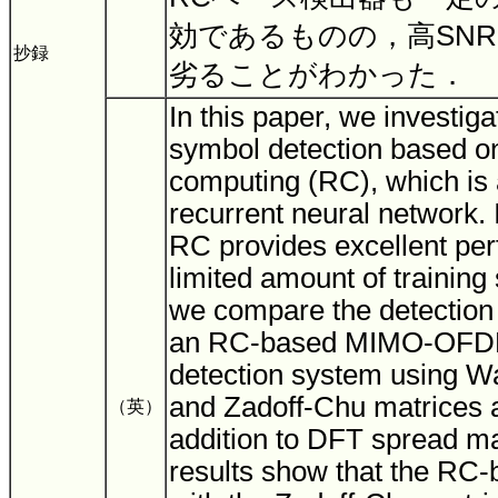
効であるものの，高SNR
抄録
劣ることがわかった．
In this paper, we invest
symbol detection based on
computing (RC), which is a
recurrent neural network. 
RC provides excellent pe
limited amount of training s
we compare the detection 
an RC-based MIMO-OFD
detection system using 
and Zadoff-Chu matrices 
（英）
addition to DFT spread ma
results show that the RC-