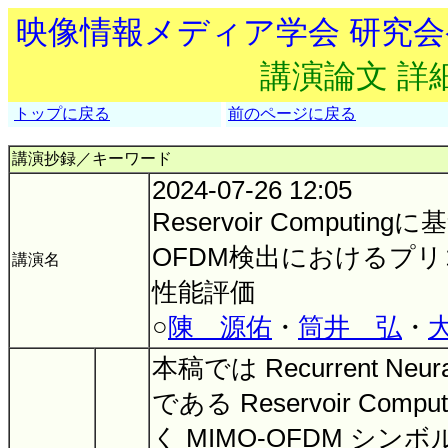
映像情報メディア学会 研究
講演論文 詳
トップに戻る
前のページに戻る
講演抄録／キーワード
2024-07-26 12:05
Reservoir Computing
OFDM検出におけるプ
講演名
性能評価
○
陳 源佑
・
筒井 弘
・
本稿では Recurrent Neur
である Reservoir Compu
く MIMO-OFDM シン