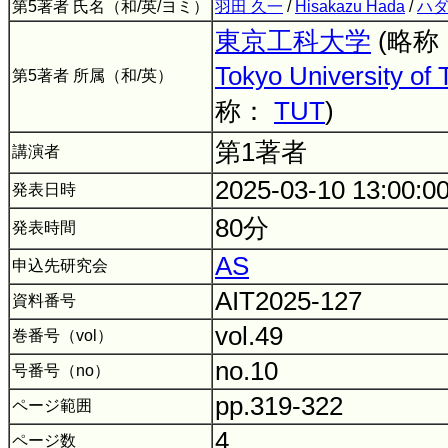
第5著者 氏名（和/英/ヨミ）
羽田 久一
/
Hisakazu Hada
/
ハダ
東京工科大学
(略称
Tokyo University of
第5著者 所属（和/英）
称：
TUT
)
第1著者
講演者
2025-03-10 13:00:0
発表日時
80分
発表時間
AS
申込先研究会
AIT2025-127
資料番号
vol.49
巻番号（vol）
no.10
号番号（no）
pp.319-322
ページ範囲
4
ページ数