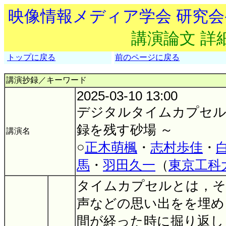
映像情報メディア学会 研究
講演論文 詳
トップに戻る
前のページに戻る
講演抄録／キーワード
2025-03-10 13:00
デジタルタイムカプセル
録を残す砂場 ～
講演名
○
正木萌楓
・
志村歩佳
・
馬
・
羽田久一
（
東京工科
タイムカプセルとは，そ
声などの思い出をを埋め
間が経った時に掘り返し