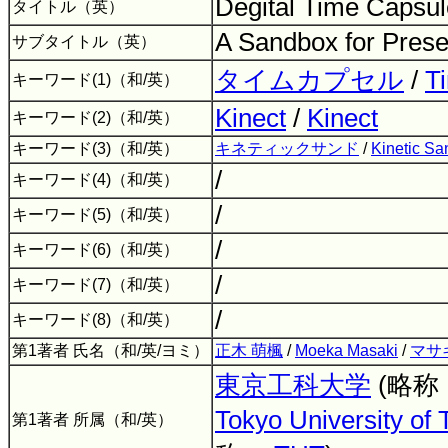
Degital Time Capsu
タイトル（英）
A Sandbox for Pres
サブタイトル（英）
タイムカプセル
/
T
キーワード(1)（和/英）
Kinect
/
Kinect
キーワード(2)（和/英）
キーワード(3)（和/英）
キネティックサンド
/
Kinetic Sa
/
キーワード(4)（和/英）
/
キーワード(5)（和/英）
/
キーワード(6)（和/英）
/
キーワード(7)（和/英）
/
キーワード(8)（和/英）
第1著者 氏名（和/英/ヨミ）
正木 萌楓
/
Moeka Masaki
/
マサ
東京工科大学
(略称
Tokyo University of
第1著者 所属（和/英）