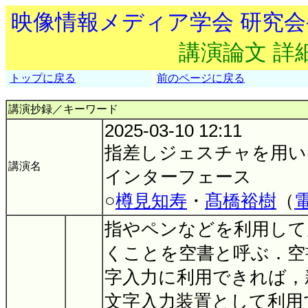
映像情報メディア学会 研究
講演論文 詳
トップに戻る
前のページに戻る
講演抄録／キーワード
2025-03-10 12:11
指差しジェスチャを用い
講演名
インターフェース
○
樽見知寿
・
髙橋裕樹
（
指やペンなどを利用して
くことを空書と呼ぶ．空
字入力に利用できれば，
文字入力装置として利用