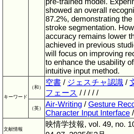
pre-trained model. Experi
showed an overall recogni
87.2%, demonstrating the 
stroke segmentation. How
accuracy remains lower t
achieved in previous stud
will focus on improving r
to enhance the usability of
intuitive input method.
空書
/
ジェスチャ認識
/
（和）
フェース
/ / / / /
キーワード
Air-Writing
/
Gesture Reco
（英）
Character Input Interface
/
映情学技報, vol. 49, no. 10,
文献情報