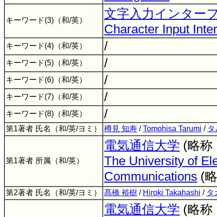
文字入力インター
キーワード(3)（和/英）
Character Input Inte
/
キーワード(4)（和/英）
/
キーワード(5)（和/英）
/
キーワード(6)（和/英）
/
キーワード(7)（和/英）
/
キーワード(8)（和/英）
第1著者 氏名（和/英/ヨミ）
樽見 知寿
/
Tomohisa Tarumi
/
タ
電気通信大学
(略称
The University of El
第1著者 所属（和/英）
Communications
(
第2著者 氏名（和/英/ヨミ）
髙橋 裕樹
/
Hiroki Takahashi
/
タ
電気通信大学
(略称