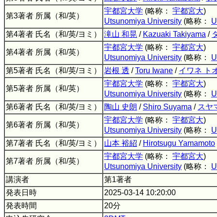
宇都宮大学
(略称：
宇都宮大
)
第3著者 所属（和/英）
Utsunomiya University
(略称：
U
第4著者 氏名（和/英/ヨミ）
滝山 和晃
/
Kazuaki Takiyama
/
宇都宮大学
(略称：
宇都宮大
)
第4著者 所属（和/英）
Utsunomiya University
(略称：
U
第5著者 氏名（和/英/ヨミ）
岩根 透
/
Toru Iwane
/
イワネ ト
宇都宮大学
(略称：
宇都宮大
)
第5著者 所属（和/英）
Utsunomiya University
(略称：
U
第6著者 氏名（和/英/ヨミ）
陶山 史朗
/
Shiro Suyama
/
スヤ
宇都宮大学
(略称：
宇都宮大
)
第6著者 所属（和/英）
Utsunomiya University
(略称：
U
第7著者 氏名（和/英/ヨミ）
山本 裕紹
/
Hirotsugu Yamamoto
宇都宮大学
(略称：
宇都宮大
)
第7著者 所属（和/英）
Utsunomiya University
(略称：
U
講演者
第1著者
発表日時
2025-03-14 10:20:00
発表時間
20分