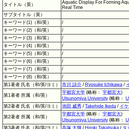
Aquatic Display For Forming Aqu
タイトル（英）
Real Time
サブタイトル（英）
キーワード(1)（和/英）
/
キーワード(2)（和/英）
/
キーワード(3)（和/英）
/
キーワード(4)（和/英）
/
キーワード(5)（和/英）
/
キーワード(6)（和/英）
/
キーワード(7)（和/英）
/
キーワード(8)（和/英）
/
第1著者 氏名（和/英/ヨミ）
市川 諒介
/
Ryosuke Ichikawa
/
宇都宮大学
(略称：
宇都宮大
)
第1著者 所属（和/英）
Utsunomiya University
(略称：
U
第2著者 氏名（和/英/ヨミ）
池田 威秀
/
Takehide Ikeda
/
イケ
宇都宮大学
(略称：
宇都宮大
)
第2著者 所属（和/英）
Utsunomiya University
(略称：
U
第3著者 氏名（和/英/ヨミ）
高塚 大輝
/
Hiroki Takatsuka
/
タ