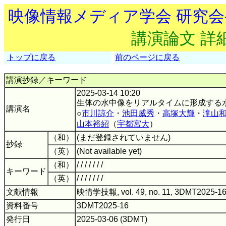
映像情報メディア学会 研究
講演論文 詳
トップに戻る
前のページに戻る
講演抄録／キーワード
2025-03-14 10:20
生体の水中像をリアルタイムに形成する
講演名
○
市川諒介
・
池田威秀
・
高塚大輝
・
滝山
山本裕紹
（
宇都宮大
）
（和）
(まだ登録されていません)
抄録
（英）
(Not available yet)
（和）
/ / / / / / /
キーワード
（英）
/ / / / / / /
文献情報
映情学技報, vol. 49, no. 11, 3DMT2025-16
資料番号
3DMT2025-16
発行日
2025-03-06 (3DMT)