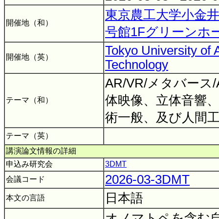
東京農工大学小金井
開催地（和）
号館1Fグリーンホ
Tokyo University of 
開催地（英）
Technology
AR/VR/メタバース
体映像、立体音響
テーマ（和）
術一般、及び人間
テーマ（英）
講演論文情報の詳細
申込み研究会
3DMT
2026-03-3DMT
会議コード
日本語
本文の言語
オノマトペを含む