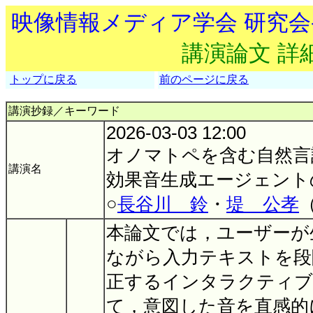
映像情報メディア学会 研究
講演論文 詳
トップに戻る
前のページに戻る
講演抄録／キーワード
2026-03-03 12:00
オノマトペを含む自然言
講演名
効果音生成エージェント
○
長谷川 鈴
・
堤 公孝
本論文では，ユーザーが
ながら入力テキストを段
正するインタラクティブ
て，意図した音を直感的