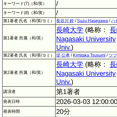
/
キーワード(7)（和/英）
/
キーワード(8)（和/英）
第1著者 氏名（和/英/ヨミ）
長谷川 鈴
/
Suzu Hasegawa
/
ハ
長崎大学
(略称：
長
Nagasaki University
第1著者 所属（和/英）
Univ.
)
第2著者 氏名（和/英/ヨミ）
堤 公孝
/
Kimitaka Tsusumi
/
ツツ
長崎大学
(略称：
長
Nagasaki University
第2著者 所属（和/英）
Univ.
)
第1著者
講演者
2026-03-03 12:00:0
発表日時
20分
発表時間