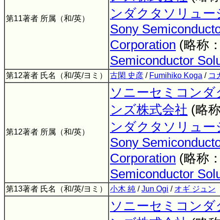
ンダクタソリュー
第11著者 所属（和/英）
Sony Semiconductor
Corporation
(略称
Semiconductor Solu
第12著者 氏名（和/英/ヨミ）
古閑 史彦
/
Fumihiko Koga
/
コ
ソニーセミコンダ
ンズ株式会社
(略
ンダクタソリュー
第12著者 所属（和/英）
Sony Semiconductor
Corporation
(略称
Semiconductor Solu
第13著者 氏名（和/英/ヨミ）
小木 純
/
Jun Ogi
/
オギ ジュン
ソニーセミコンダ