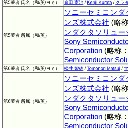
第5著者 氏名（和/英/ヨミ）
倉田 憲治
/
Kenji Kurata
/
クラタ
ソニーセミコンダ
ンズ株式会社
(略
ンダクタソリュー
第5著者 所属（和/英）
Sony Semiconductor
Corporation
(略称
Semiconductor Solu
第6著者 氏名（和/英/ヨミ）
松井 智徳
/
Tomonori Matsui
/
マ
ソニーセミコンダ
ンズ株式会社
(略
ンダクタソリュー
第6著者 所属（和/英）
Sony Semiconductor
Corporation
(略称
Semiconductor Solu