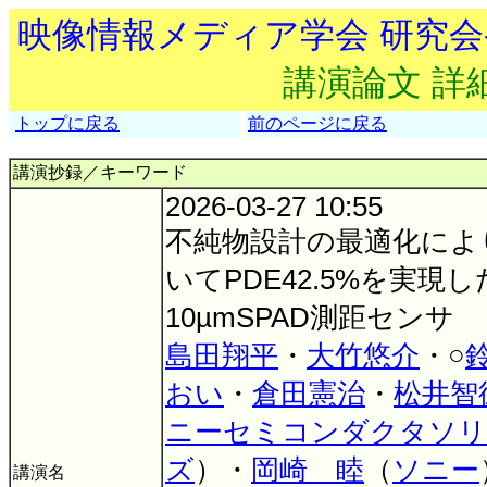
映像情報メディア学会 研究
講演論文 詳
トップに戻る
前のページに戻る
講演抄録／キーワード
2026-03-27 10:55
不純物設計の最適化により
いてPDE42.5%を実現
10µmSPAD測距センサ
島田翔平
・
大竹悠介
・○
おい
・
倉田憲治
・
松井智
ニーセミコンダクタソリ
ズ
）・
岡崎 睦
（
ソニー
講演名