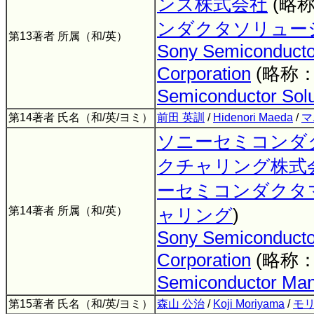
ンズ株式会社
(略
ンダクタソリュー
第13著者 所属（和/英）
Sony Semiconductor
Corporation
(略称
Semiconductor Solu
第14著者 氏名（和/英/ヨミ）
前田 英訓
/
Hidenori Maeda
/
マ
ソニーセミコンダ
クチャリング株式
ーセミコンダクタ
第14著者 所属（和/英）
ャリング
)
Sony Semiconducto
Corporation
(略称
Semiconductor Man
第15著者 氏名（和/英/ヨミ）
森山 公治
/
Koji Moriyama
/
モリ