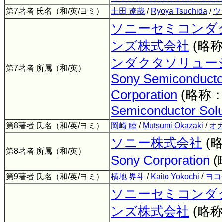
第7著者 氏名（和/英/ヨミ）
土田 遼哉
/
Ryoya Tsuchida
/
ツ
ソニーセミコンダ
ンズ株式会社
(略
ンダクタソリュー
第7著者 所属（和/英）
Sony Semiconductor
Corporation
(略称
Semiconductor Solu
第8著者 氏名（和/英/ヨミ）
岡崎 睦
/
Mutsumi Okazaki
/
オ
ソニー株式会社
(
第8著者 所属（和/英）
Sony Corporation
第9著者 氏名（和/英/ヨミ）
横地 界斗
/
Kaito Yokochi
/
ヨコ
ソニーセミコンダ
ンズ株式会社
(略