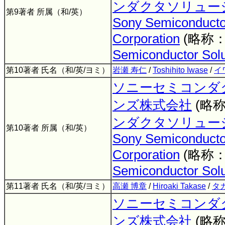
ンダクタソリュー
第9著者 所属（和/英）
Sony Semiconductor
Corporation
(略称
Semiconductor Solu
第10著者 氏名（和/英/ヨミ）
岩瀬 寿仁
/
Toshihito Iwase
/
イ
ソニーセミコンダ
ンズ株式会社
(略
ンダクタソリュー
第10著者 所属（和/英）
Sony Semiconductor
Corporation
(略称
Semiconductor Solu
第11著者 氏名（和/英/ヨミ）
高瀬 博章
/
Hiroaki Takase
/
タ
ソニーセミコンダ
ンズ株式会社
(略