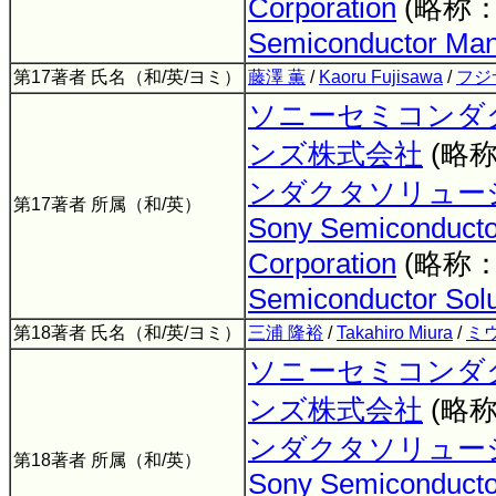
Corporation
(略称
Semiconductor Man
第17著者 氏名（和/英/ヨミ）
藤澤 薫
/
Kaoru Fujisawa
/
フジ
ソニーセミコンダ
ンズ株式会社
(略
ンダクタソリュー
第17著者 所属（和/英）
Sony Semiconductor
Corporation
(略称
Semiconductor Solu
第18著者 氏名（和/英/ヨミ）
三浦 隆裕
/
Takahiro Miura
/
ミ
ソニーセミコンダ
ンズ株式会社
(略
ンダクタソリュー
第18著者 所属（和/英）
Sony Semiconductor