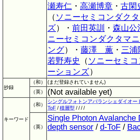
瀬寿仁
・
高瀬博章
・
古閑
（
ソニーセミコンダクタ
ズ
）・
前田英訓
・
森山公
ニーセミコンダクタマ
ング
）・
藤澤 薫
・
三浦
若野寿史
（
ソニーセミコ
ーションズ
）
（和）
(まだ登録されていません)
抄録
(Not available yet)
（英）
シングルフォトンアバランシェダイオー
（和）
ToF
/
積層型
/ / / /
Single Photon Avalanche 
キーワード
depth sensor
/
d-ToF
/
Bac
（英）