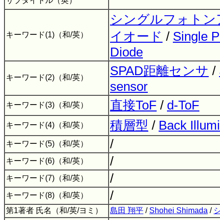
サブタイトル（英）
シングルフォトン
イオード
/
Single 
キーワード(1)（和/英）
Diode
SPAD距離センサ
/
キーワード(2)（和/英）
sensor
直接ToF
/
d-ToF
キーワード(3)（和/英）
積層型
/
Back Illum
キーワード(4)（和/英）
/
キーワード(5)（和/英）
/
キーワード(6)（和/英）
/
キーワード(7)（和/英）
/
キーワード(8)（和/英）
第1著者 氏名（和/英/ヨミ）
島田 翔平
/
Shohei Shimada
/