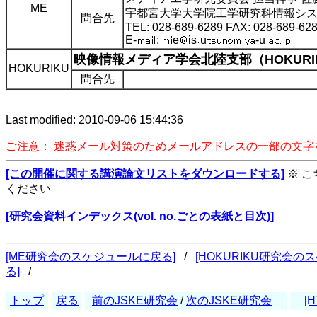
ME
宇都宮大学大学院工学研究科情報シ
問合先
TEL: 028-689-6289 FAX: 028-689-62
E-
:
e
is
u
-u
映像情報メディア学会北陸支部（HOKURI
HOKURIKU
問合先
Last modified: 2010-09-06 15:44:36
ご注意： 迷惑メール対策のためメールアドレスの一部の文
[この開催に関する講演論文リストをダウンロードする]
※ 
ください
[研究会資料インデックス(vol. no.ごとの表紙と目次)]
[ME研究会のスケジュールに戻る]
/
[HOKURIKU研究会の
る]
/
トップ
戻る
前のJSKE研究会
/
次のJSKE研究会
[H