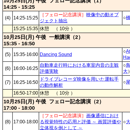
10月25日(月) 午後 フェロー記念講演（1）
14:25 - 15:25
［フェロー記念講演］
映像中の動オブ
○
(4)
14:25-15:25
ジェクト抽出
15:25-15:35
休憩 （ 10分 ）
10月25日(月) 午後 一般講演（2）
15:35 - 16:50
○
A
(5)
15:35-16:00
Dancing Sound
Ha
自動車走行時における車室内音の主観
○
(6)
16:00-16:25
評価実験
大
ドライブレコーダ映像を用いた運転手
○
(7)
16:25-16:50
の動作解析
16:50-17:00
休憩 （ 10分 ）
10月25日(月) 午後 フェロー記念講演（2）
17:00 - 18:00
［フェロー記念講演］
画像通信におけ
(8)
17:00-18:00
る視覚特性の応用と評価 ～ 画質評価や
○
立体視を例として ～