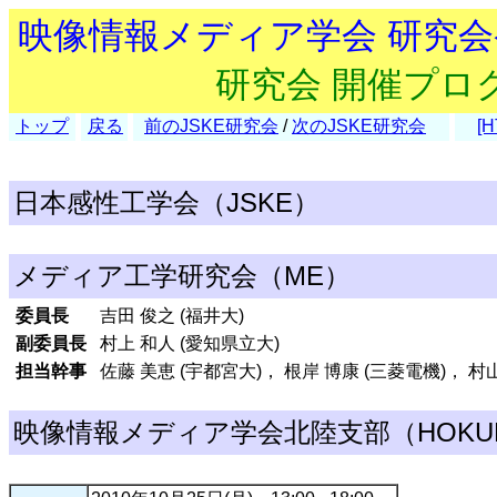
映像情報メディア学会 研究
研究会 開催プロ
トップ
戻る
前のJSKE研究会
/
次のJSKE研究会
[H
日本感性工学会（JSKE）
メディア工学研究会（ME）
委員長
吉田 俊之 (福井大)
副委員長
村上 和人 (愛知県立大)
担当幹事
佐藤 美恵 (宇都宮大)， 根岸 博康 (三菱電機)， 村山
映像情報メディア学会北陸支部（HOKUR