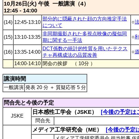
10月26日(火) 午後 一般講演（4）
12:45 - 14:00
部分的に隠蔽された顔の方向推定手法
○
(14)
12:45-13:10
について
非同期撮影された多視点映像の擬似同
○
(15)
13:10-13:35
期に関する一手法
DCT係数の統計的性質を用いたテクス
○
(16)
13:35-14:00
チャ再構成法の品質改善
14:00-14:10
閉会の挨拶 （ 10分 ）
講演時間
一般講演
発表 20 分 ＋ 質疑応答 5 分
問合先と今後の予定
日本感性工学会（JSKE）
[今後の予定は
JSKE
問合先
メディア工学研究会（ME）
[今後の予定
メディア工学研究委員会 担当幹事 佐