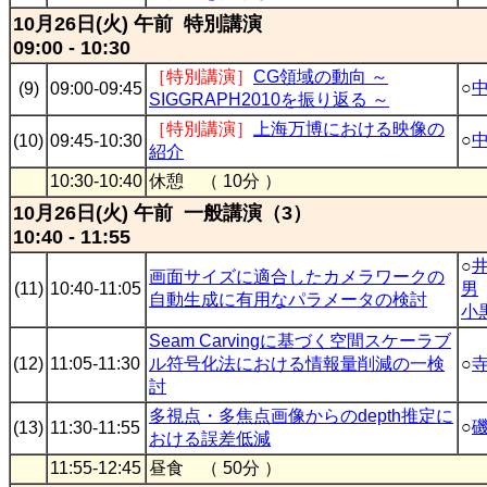
10月26日(火) 午前 特別講演
09:00 - 10:30
［特別講演］
CG領域の動向 ～
○
(9)
09:00-09:45
SIGGRAPH2010を振り返る ～
［特別講演］
上海万博における映像の
○
(10)
09:45-10:30
紹介
10:30-10:40
休憩 （ 10分 ）
10月26日(火) 午前 一般講演（3）
10:40 - 11:55
○
画面サイズに適合したカメラワークの
(11)
10:40-11:05
男
自動生成に有用なパラメータの検討
小
Seam Carvingに基づく空間スケーラブ
(12)
11:05-11:30
ル符号化法における情報量削減の一検
○
討
多視点・多焦点画像からのdepth推定に
○
(13)
11:30-11:55
おける誤差低減
11:55-12:45
昼食 （ 50分 ）