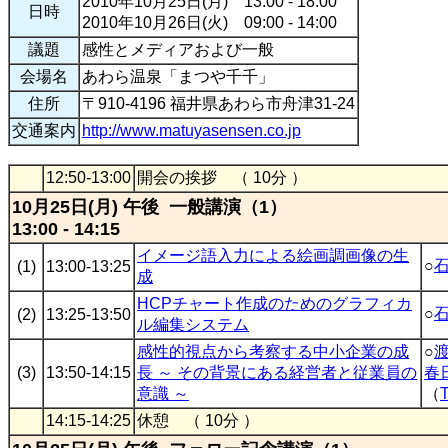
2010年10月25日(月) 13:00 - 18:00
日時
2010年10月26日(火) 09:00 - 14:00
議題
感性とメディアおよび一般
会場名
あわら温泉「まつや千千」
住所
〒910-4196 福井県あわら市舟津31-24
交通案内
http://www.matuyasensen.co.jp
12:50-13:00
開会の挨拶 （ 10分 ）
10月25日(月) 午後 一般講演（1）
13:00 - 14:15
イメージ語入力による絵画調画像の生
○
(1)
13:00-13:25
成
HCPチャート作成のためのグラフィカ
○
(2)
13:25-13:50
ル編集システム
感性的視点から考察する中小企業の成
○
(3)
13:50-14:15
長 ～ その背景にある経営者と従業員の
春
意識 ～
（
14:15-14:25
休憩 （ 10分 ）