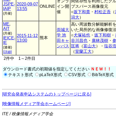
オンラ
間依存性を利用したグ
JSPE-
2020-09-07
ONLINE
イン開
プスパース画像復元
IAIP
13:55
催
○
坂下和貴
・
村松正吾
（
(共催)
潟大
）
ME
,
高い周波数分解能解析
AIT
崇城大
いた局所的な画像修復
(共催)
学 池
○
犬塚祐也
・
坂下和樹
・
2015-11-12
熊本
IEICE-
13:00
田キャ
谷川昌也
・
廣林茂樹
・
IE
ンパス
匡将
（
富山大
）・
塩谷
(連催)
（
室蘭工大
）
[詳細]
2件中 1～2件目
ダウンロード書式の初期値を指定してください
ＮＥＷ！！
テキスト形式
pLaTeX形式
CSV形式
BibTeX形式
[研究会発表申込システムのトップページに戻る]
[映像情報メディア学会ホームページ]
ITE / 映像情報メディア学会