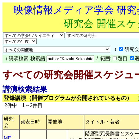
映像情報メディア学会 研
研究会 開催ス
（
研究会
（
講演検索
検索語:
/ 範囲:
題目
すべての研究会開催スケジュ
講演検索結果
登録講演（開催プログラムが公開されているもの）
2件中 1～2件目
研究
発表日時
開催地
タイトル・著者
会
階層型冗長辞書とスケ
ME
,