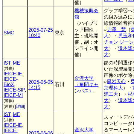
催）
機械振興会
グラフ学習へ
館
の組み込みに
（ハイブリ
線情報雑音抑
ッド開催，
○
寺澤 慧
（
2025-07-25
東京
SMC
10:40
主：現地開
大
）・
児玉和
催，副：オ
チョン ジーン
ンライン開
大
）・
浜本隆
催）
大
）
熱の時間遷移
IST
,
ME
(共催)
いた深層展開
IEICE-IE
,
画像のボケ除
金沢大学
IEICE-
○
黒岩天心
・
2025-06-05
BioX
,
石川
（角間キャ
14:15
京理科大
）・
IEICE-SIP
,
ンパス）
浦工大
）・
杉
IEICE-MI
大
）・
浜本隆
(連催)
(連催)
[詳細]
大
）
IST
,
ME
スマートデバ
(共催)
コンピュータ
IEICE-IE
,
金沢大学
るマーカーレ
IEICE-
2025-06-06