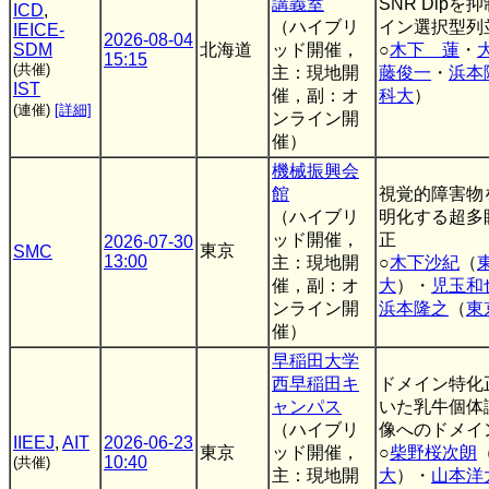
講義室
SNR Dip
ICD
,
（ハイブリ
イン選択型列
IEICE-
2026-08-04
SDM
北海道
ッド開催，
○
木下 蓮
・
15:15
(共催)
主：現地開
藤俊一
・
浜本
IST
催，副：オ
科大
）
(連催)
[詳細]
ンライン開
催）
機械振興会
館
視覚的障害物
（ハイブリ
明化する超多
ッド開催，
正
2026-07-30
東京
SMC
13:00
主：現地開
○
木下沙紀
（
催，副：オ
大
）・
児玉和
ンライン開
浜本隆之
（
東
催）
早稲田大学
西早稲田キ
ドメイン特化
ャンパス
いた乳牛個体
（ハイブリ
像へのドメイ
IIEEJ
,
AIT
2026-06-23
東京
ッド開催，
○
柴野桜次朗
10:40
(共催)
主：現地開
大
）・
山本洋