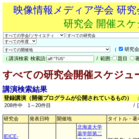
映像情報メディア学会 研
研究会 開催ス
（
研究会
（
講演検索
検索語:
/ 範囲:
題目
すべての研究会開催スケジュ
講演検索結果
登録講演（開催プログラムが公開されているもの）
208件中 1～20件目
/
研究会
発表日時
開催地
タイトル・著
北海道大学
薬学部第二
IEICE-