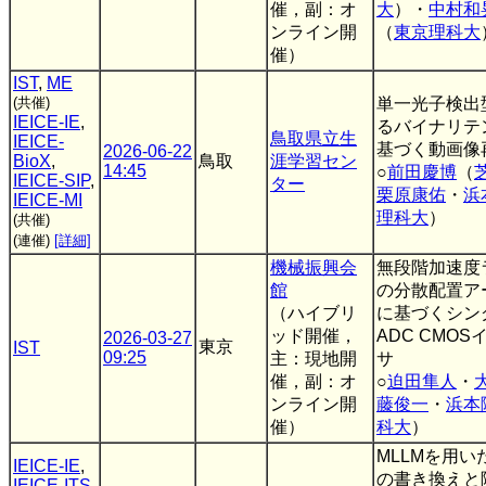
催，副：オ
大
）・
中村和
ンライン開
（
東京理科大
催）
IST
,
ME
(共催)
単一光子検出
IEICE-IE
,
るバイナリテ
鳥取県立生
IEICE-
基づく動画像
2026-06-22
BioX
,
鳥取
涯学習セン
14:45
○
前田慶博
（
IEICE-SIP
,
ター
栗原康佑
・
浜
IEICE-MI
理科大
）
(共催)
(連催)
[詳細]
機械振興会
無段階加速度
館
の分散配置ア
（ハイブリ
に基づくシン
ッド開催，
ADC CMO
2026-03-27
東京
IST
09:25
主：現地開
サ
催，副：オ
○
迫田隼人
・
ンライン開
藤俊一
・
浜本
催）
科大
）
MLLMを用
IEICE-IE
,
の書き換えと
IEICE-ITS