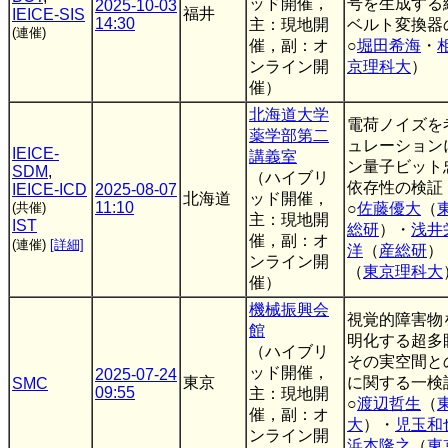
ッド開催，
号を生成する
2025-10-03
福井
IEICE-SIS
14:30
主：現地開
ベルト変換器
(連催)
催，副：オ
○
堀田希海
・
ンライン開
京理科大
）
催）
北海道大学
電荷ノイズを
薬学部第二
ュレーション
IEICE-
講義室
ン量子ビット
SDM
,
（ハイブリ
依存性の検証
IEICE-ICD
2025-08-07
北海道
ッド開催，
11:10
(共催)
○
佐藤優大
（
主：現地開
IST
総研
）・
浅井
催，副：オ
(連催)
[詳細]
洋
（
産総研
）
ンライン開
（
東京理科大
催）
機械振興会
視覚的障害物
館
明化する超多
（ハイブリ
その実空間と
ッド開催，
2025-07-24
東京
に関する一検
SMC
09:55
主：現地開
○
渡辺哲生
（
催，副：オ
大
）・
児玉和
ンライン開
浜本隆之
（
東