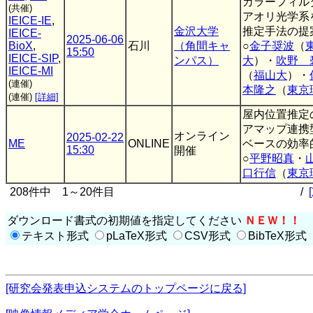
カラーフィル
(共催)
アオリ光学系
IEICE-IE
,
金沢大学
推定手法の提
IEICE-
2025-06-06
BioX
,
石川
（角間キャ
○
金子奨波
（
15:50
IEICE-SIP
,
ンパス）
大
）・
吹野 
IEICE-MI
（
福山大
）・
(連催)
本隆之
（
東京
(連催)
[詳細]
屋内位置推定
アマップ連携
オンライン
2025-02-22
ME
ONLINE
ベースの効率
15:30
開催
○
平野昭真
・
口行信
（
東京
208件中 1～20件目
/
ダウンロード書式の初期値を指定してください
ＮＥＷ！！
テキスト形式
pLaTeX形式
CSV形式
BibTeX形式
[研究会発表申込システムのトップページに戻る]