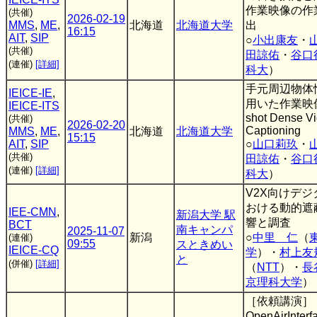
作業映像の作
(共催)
2026-02-19
MMS
,
ME
,
北海道
北海道大学
出
16:15
AIT
,
SIP
○
小出康友
・
(共催)
田諒佑
・
谷口
(連催)
[詳細]
科大
）
手元周辺物体
IEICE-IE
,
用いた作業映像
IEICE-ITS
shot Dense V
(共催)
2026-02-20
Captioning
MMS
,
ME
,
北海道
北海道大学
15:15
AIT
,
SIP
○
山口莉玖
・
(共催)
田諒佑
・
谷口
(連催)
[詳細]
科大
）
V2X向けデ
おける動的遮
IEE-CMN
,
新潟大学 駅
響と調査
BCT
南キャンパ
2025-11-07
新潟
○
中里 仁
（
(連催)
09:55
スときめい
IEICE-CQ
学
）・
村上友
と
(併催)
[詳細]
（
NTT
）・
長
京理科大学
）
［依頼講演］
OpenAirInt