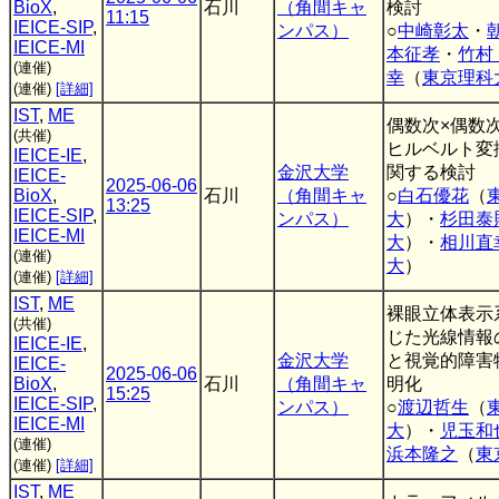
BioX
,
石川
（角間キャ
検討
11:15
IEICE-SIP
,
ンパス）
○
中崎彰太
・
IEICE-MI
本征孝
・
竹村
(連催)
幸
（
東京理科
(連催)
[詳細]
IST
,
ME
偶数次×偶数次
(共催)
ヒルベルト変
IEICE-IE
,
金沢大学
関する検討
IEICE-
2025-06-06
BioX
,
石川
（角間キャ
○
白石優花
（
13:25
IEICE-SIP
,
ンパス）
大
）・
杉田泰
IEICE-MI
大
）・
相川直
(連催)
大
）
(連催)
[詳細]
IST
,
ME
裸眼立体表示
(共催)
じた光線情報
IEICE-IE
,
金沢大学
と視覚的障害
IEICE-
2025-06-06
BioX
,
石川
（角間キャ
明化
15:25
IEICE-SIP
,
ンパス）
○
渡辺哲生
（
IEICE-MI
大
）・
児玉和
(連催)
浜本隆之
（
東
(連催)
[詳細]
IST
,
ME