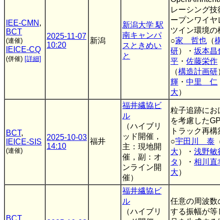
レーシング技
ープンワイヤ
IEE-CMN
,
新潟大学 駅
ツイン環境の
BCT
南キャンパ
2025-11-07
新潟
○
家 哲也
（
(連催)
10:20
スときめい
IEICE-CQ
研
）・
坂本昌
と
(併催)
[詳細]
平
・
佐藤栄作
（
構造計画研
輝
・
中里 仁
大
）
福井繊協ビ
粒子追跡にお
ル
を考慮したG
（ハイブリ
トラック再構
BCT
,
ッド開催，
2025-10-03
福井
○
宇田川 泰
IEICE-SIS
14:10
主：現地開
(連催)
大
）・
浅野敏
催，副：オ
タ
）・
相川直
ンライン開
大
）
催）
福井繊協ビ
ル
任意の周波数
（ハイブリ
する振幅が等
BCT
,