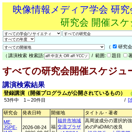
映像情報メディア学会 研
研究会 開催ス
（
研究会
（
講演検索
検索語:
/ 範囲:
題目
すべての研究会開催スケジュ
講演検索結果
登録講演（開催プログラムが公開されているもの）
53件中 1～20件目
/
[
研究会
発表日時
開催地
タイトル・著者
福井市地域
高周波成分の選択的強
ME
,
福
交流プラザ
めのPaDiMの改良
JSPE-
2026-08-24