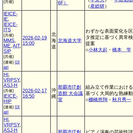
(共催)
6F）
（
産総研
）
IEICE-
IE
,
IEICE-
ITS
わずかな表面変化を区
北
(共催)
タ推定に基づく異常検
2026-02-19
MMS
,
海
北海道大学
15:00
提案
ME
,
AIT
,
道
○
小林大起
・
橋本 学
SIP
(共催)
(連催)
[詳
細]
HI
,
VRPSY
,
ASJ-H
那覇市IT創
組み立て作業における
沖
2026-02-17
(共催)
造館 大会議
基づく大局的な熟練動
IEICE-
16:50
縄
室
○
棚橋悠翔
・
秋月秀一
HIP
(連催)
[詳
細]
HI
,
VRPSY
,
ASJ-H
那覇市IT創
ピアノ演奏の芸術性評