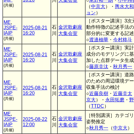
川
大集会室
○
尾野裕一朗
・
小平翔
(共催)
（
中京大
）・
輿水大和
ョン
）
［ポスター講演］3次
ME
,
石
金沢歌劇座
動作特徴の記述手法の
JSPE-
2025-08-21
IAIP
16:20
川
大集会室
部分的に変更する記述
(共催)
○
渡邉柚華
・
今村柊斗
［ポスター講演］実計
ME
,
石
金沢歌劇座
成分のモデリングに基
JSPE-
2025-08-21
IAIP
16:20
川
大集会室
加した点群データ生成
(共催)
○
藤原圭汰
・
秋月秀一
［ポスター講演］道路
のための周辺環境デー
ME
,
石
金沢歌劇座
収集手法の検討
JSPE-
2025-08-21
IAIP
16:20
川
大集会室
○
近藤良樹
・
近藤圭太
(共催)
京大
）・
永田拓磨
・
野
（
TTDC
）
ME
,
［特別講演］カテゴリ
石
金沢歌劇座
JSPE-
2025-08-22
姿勢推定
IAIP
12:00
川
大集会室
○
秋月秀一
（
中京大
）
(共催)