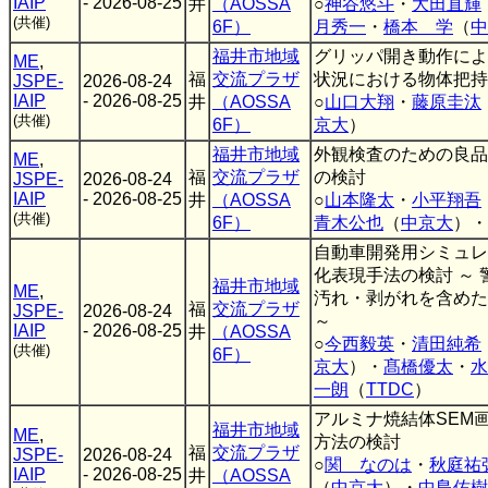
IAIP
- 2026-08-25
井
（AOSSA
○
神谷悠斗
・
大田直輝
(共催)
6F）
月秀一
・
橋本 学
（
中
福井市地域
グリッパ開き動作によ
ME
,
福
交流プラザ
状況における物体把持
JSPE-
2026-08-24
IAIP
- 2026-08-25
井
（AOSSA
○
山口大翔
・
藤原圭汰
(共催)
6F）
京大
）
福井市地域
外観検査のための良品
ME
,
福
交流プラザ
の検討
JSPE-
2026-08-24
IAIP
- 2026-08-25
井
（AOSSA
○
山本隆太
・
小平翔吾
(共催)
6F）
青木公也
（
中京大
）・
自動車開発用シミュレ
化表現手法の検討 ～
福井市地域
ME
,
汚れ・剥がれを含めた
福
交流プラザ
JSPE-
2026-08-24
～
IAIP
- 2026-08-25
井
（AOSSA
○
今西毅英
・
清田純希
(共催)
6F）
京大
）・
髙橋優太
・
水
一朗
（
TTDC
）
アルミナ焼結体SEM
福井市地域
ME
,
方法の検討
福
交流プラザ
JSPE-
2026-08-24
○
関 なのは
・
秋庭祐
IAIP
- 2026-08-25
井
（AOSSA
（
中京大
）・
中島佑樹