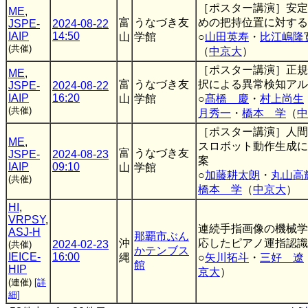
［ポスター講演］安定
ME
,
富
うなづき友
めの把持位置に対する
JSPE-
2024-08-22
IAIP
14:50
山
学館
○
山田英寿
・
比江嶋隆
(共催)
（
中京大
）
［ポスター講演］正規
ME
,
富
うなづき友
択による異常検知アル
JSPE-
2024-08-22
IAIP
16:20
山
学館
○
髙橋 慶
・
村上尚生
(共催)
月秀一
・
橋本 学
（
中
［ポスター講演］人間
ME
,
スロボット動作生成に
富
うなづき友
JSPE-
2024-08-23
案
IAIP
09:10
山
学館
○
加藤耕太朗
・
丸山高
(共催)
橋本 学
（
中京大
）
HI
,
VRPSY
,
連続手指画像の機械学
ASJ-H
那覇市ぶん
沖
応したピアノ運指認識
2024-02-23
(共催)
かテンブス
IEICE-
16:00
縄
○
矢川拓斗
・
三好 遼
館
HIP
京大
）
(連催)
[詳
細]