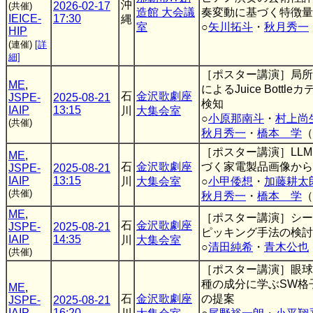
沖
2026-02-17
(共催)
造館 大会議
奏変動に基づく特徴量
IEICE-
17:30
縄
室
○
矢川拓斗
・
秋月秀一
HIP
(連催)
[詳
細]
［ポスター講演］局所
ME
,
によるJuice Bott
石
金沢歌劇座
JSPE-
2025-08-21
検知
IAIP
13:15
川
大集会室
○
小原那南斗
・
村上尚
(共催)
秋月秀一
・
橋本 学
（
［ポスター講演］LL
ME
,
石
金沢歌劇座
づく家電製品画像から
JSPE-
2025-08-21
IAIP
13:15
川
大集会室
○
小甲倭想
・
加藤耕太
(共催)
秋月秀一
・
橋本 学
（
ME
,
［ポスター講演］シー
石
金沢歌劇座
JSPE-
2025-08-21
ピッキング手法の検討
IAIP
14:35
川
大集会室
○
清田純希
・
青木公也
(共催)
［ポスター講演］眼球
種の成分に学ぶSW格
ME
,
石
金沢歌劇座
の提案
JSPE-
2025-08-21
IAIP
16:20