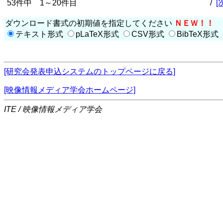
53件中 1～20件目
/
[
ダウンロード書式の初期値を指定してください
ＮＥＷ！！
テキスト形式
pLaTeX形式
CSV形式
BibTeX形式
[研究会発表申込システムのトップページに戻る]
[映像情報メディア学会ホームページ]
ITE / 映像情報メディア学会