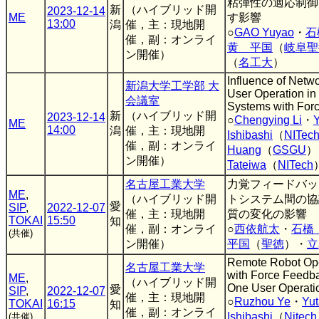
粘弾性の適応制御
新
（ハイブリッド開
2023-12-14
ME
す影響
13:00
潟
催，主：現地開
○
GAO Yuyao
・
石
催，副：オンライ
黄 平国
（
岐阜聖
ン開催）
（
名工大
）
Influence of Netw
新潟大学工学部 大
User Operation i
会議室
Systems with For
新
（ハイブリッド開
2023-12-14
○
Chengying Li
・
ME
14:00
潟
催，主：現地開
Ishibashi
（
NITec
催，副：オンライ
Huang
（
GSGU
）
ン開催）
Tateiwa
（
NITech
名古屋工業大学
力覚フィードバッ
ME
,
（ハイブリッド開
トシステム間の協
愛
SIP
,
2022-12-07
催，主：現地開
質の変化の影響
TOKAI
15:50
知
催，副：オンライ
○
西依航太
・
石橋
(共催)
ン開催）
平国
（
聖徳
）・
立
Remote Robot Ope
名古屋工業大学
with Force Feedba
ME
,
（ハイブリッド開
One User Operatio
愛
SIP
,
2022-12-07
催，主：現地開
○
Ruzhou Ye
・
Yu
TOKAI
16:15
知
催，副：オンライ
Ishibashi
（
Nitech
(共催)