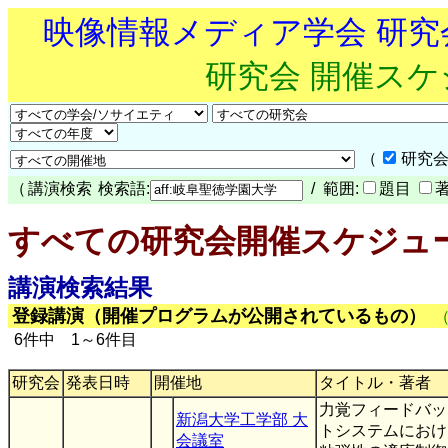
映像情報メディア学会 研
研究会 開催ス
（
研究会
（
講演検索
検索語:
/ 範囲:
題目
すべての研究会開催スケジュ
講演検索結果
登録講演（開催プログラムが公開されているもの）
6件中 1～6件目
研究会
発表日時
開催地
タイトル・著者
力覚フィードバッ
新潟大学工学部 大
トシステムにおけ
会議室