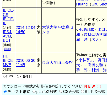
ン開催）
Huang
（
Gifu Sho
IEICE-
CS
,
IEICE-
検出しやすくボケ
IE
ーカの提案
大
大阪大学 中之島セ
2014-12-04
(共催)
○
小堀訓成
・
出口
IPSJ-
14:50
阪
ンター
和
（
岐阜聖徳学園
AVM
,
瀬 洋
（
名大
）
BCT
(連催)
[詳細]
Twitterにお
HI
,
東
○
小林尊志
・
野田
IEICE-
2010-06-30
東京大学山上会館
MVE
11:45
京
大
）・
高橋友和
（
(連催)
手一郎
・
村瀬 洋
6件中 1～6件目
ダウンロード書式の初期値を指定してください
ＮＥＷ！！
テキスト形式
pLaTeX形式
CSV形式
BibTeX形式