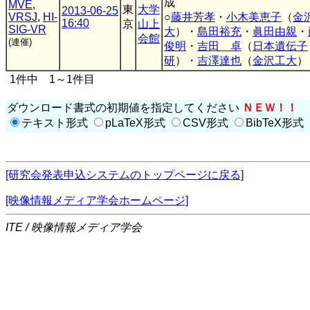
成
MVE
,
東
大学
2013-06-25
VRSJ
,
HI-
○
藤井芳孝
・
小木美恵子
（
金
16:40
京
山上
SIG-VR
大
）・
島田裕充
・
眞田由親
・
会館
(連催)
俊明
・
吉田 卓
（
日本遺伝子
研
）・
吉澤達也
（
金沢工大
）
1件中 1～1件目
ダウンロード書式の初期値を指定してください
ＮＥＷ！！
テキスト形式
pLaTeX形式
CSV形式
BibTeX形式
[研究会発表申込システムのトップページに戻る]
[映像情報メディア学会ホームページ]
ITE / 映像情報メディア学会