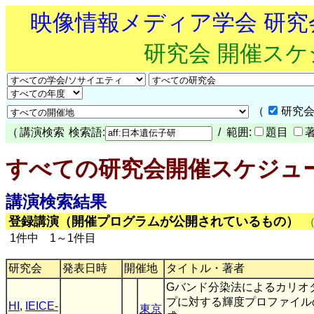
映像情報メディア学会 研
研究会 開催ス
（
研究会
（
講演検索
検索語:
/ 範囲:
題目
すべての研究会開催スケジュ
講演検索結果
登録講演（開催プログラムが公開されているもの）
1件中 1～1件目
研究会
発表日時
開催地
タイトル・著者
Gバンド分染法によるカリオ
プに対する輝度プロファイル
HI
,
IEICE-
東京