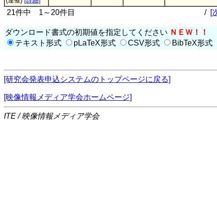
(連催)
[詳細]
21件中 1～20件目
/
[
ダウンロード書式の初期値を指定してください
ＮＥＷ！！
テキスト形式
pLaTeX形式
CSV形式
BibTeX形式
[研究会発表申込システムのトップページに戻る]
[映像情報メディア学会ホームページ]
ITE / 映像情報メディア学会