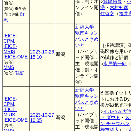
催，副：オ
○
箕輪侑晟
・
(併催)
ンライン開
浩
・
木村知彦
(連催)
※学会
催）
住啓之
（
福井
内は併催
[詳
細]
新潟大学
駅南キャン
IEICE-
パスときめ
CPM
,
いと
［招待講演］
IEICE-
（ハイブリ
磁区像を用い
MRIS
,
2023-10-26
新潟
IEICE-OME
15:10
ッド開催，
の試作と評価
(共催)
主：現地開
○
水戸慎一郎
MMS
催，副：オ
(連催)
[詳細]
ンライン開
催）
新潟大学
Bi置換イット
駅南キャン
IEICE-
トにおけるDy,
パスときめ
CPM
,
換が磁気光学
いと
IEICE-
○
イルハム ザ
（ハイブリ
MRIS
,
2023-10-27
新潟
ド ダウド
・
ス
IEICE-OME
10:05
ッド開催，
ン チャウハン
(共催)
主：現地開
橋技科大
）・
MMS