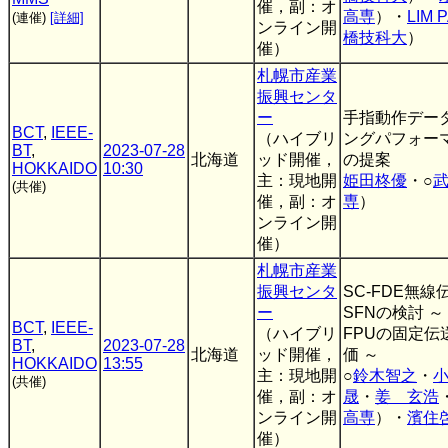
催，副：オ
高専
）・
LIM 
(連催)
[詳細]
ンライン開
橋技科大
）
催）
札幌市産業
振興センタ
ー
手指動作デー
BCT
,
IEEE-
（ハイブリ
ングパフォー
BT
,
2023-07-28
北海道
ッド開催，
の提案
HOKKAIDO
10:30
主：現地開
姫田柊優
・○
(共催)
催，副：オ
専
）
ンライン開
催）
札幌市産業
振興センタ
SC-FDE無
ー
SFNの検討 
BCT
,
IEEE-
（ハイブリ
FPUの固定伝
BT
,
2023-07-28
北海道
ッド開催，
価 ～
HOKKAIDO
13:55
主：現地開
○
鈴木智之
・
(共催)
催，副：オ
晟
・
姜 玄浩
ンライン開
高専
）・
濱住
催）