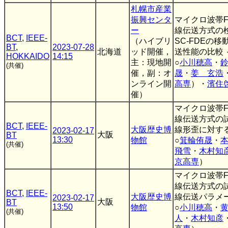
札幌市産業
振興センタ
マイクロ波帯FP
ー
線伝送方式の検
BCT
,
IEEE-
（ハイブリ
SC-FDEの
BT
,
2023-07-28
北海道
ッド開催，
送性能の比較 
HOKKAIDO
14:15
主：現地開
○
小川穂高
・
(共催)
催，副：オ
晟
・
姜 玄浩
ンライン開
高専
）・
濱住
催）
マイクロ波帯FP
線伝送方式の試
BCT
,
IEEE-
大阪歴史博
線形歪に対す
2023-02-17
大阪
BT
13:30
物館
○
箕輪侑晟
・
(共催)
飛雪
・
木村知
京高専
）
マイクロ波帯FP
線伝送方式の試
BCT
,
IEEE-
大阪歴史博
線伝送パラメー
2023-02-17
大阪
BT
13:50
物館
○
小川穂高
・
(共催)
人
・
木村知彦