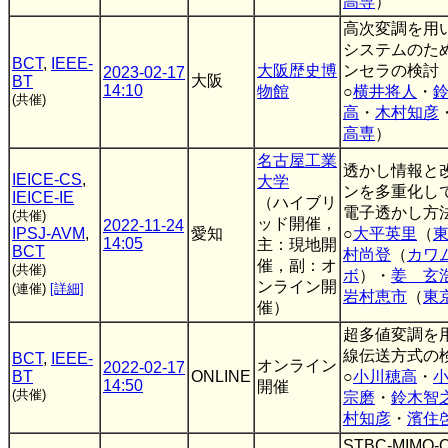
高専
）
高次変調を用い
システムのた
BCT
,
IEEE-
大阪歴史博
ンセラの検討
2023-02-17
大阪
BT
14:10
物館
○
横井将人
・
(共催)
高
・
木村知彦
高専
）
名古屋工業
透かし情報と
IEICE-CS
,
大学
ンを多重化し
IEICE-IE
（ハイブリ
電子透かし方
(共催)
ッド開催，
2022-11-24
IPSJ-AVM
,
愛知
○
大平英里
（
14:05
主：現地開
BCT
村尚登
（
カワ
催，副：オ
(共催)
ボ
）・
姜 玄
ンライン開
(連催)
[詳細]
岩村恵市
（
東
催）
超多値変調を用
線伝送方式の
BCT
,
IEEE-
オンライン
2022-02-17
BT
ONLINE
○
小川穂高
・
14:50
開催
(共催)
宗磨
・
鈴木智
村知彦
・
濱住
STBC-MIM