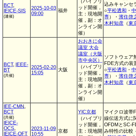
（ハイブリ
込みキャンセラ
BCT
,
ッド開催，
2025-10-03
福井
○
平松透和
・
IEICE-SIS
09:00
主：現地開
(連催)
専
）・
濱住啓
催，副：オ
木村知彦
（
東
ンライン開
催）
おおきに会
議室 大会
議室（大阪
ソフトウェア無
市中央区）
FDE方式の装
BCT
,
IEEE-
（ハイブリ
2025-02-20
大阪
○
平松透和
・
BT
15:05
ッド開催，
(共催)
専
）・
濱住啓
主：現地開
木村知彦
（
東
催，副：オ
ンライン開
催）
IEE-CMN
,
BCT
YIC京都
マイクロ波帯FP
(共催)
（ハイブリ
線伝送方式に
IEICE-
ッド開催，
OFDMとSC-
OCS
,
2023-11-09
京都
主：現地開
み特性の比較 
IEICE-OFT
10:55