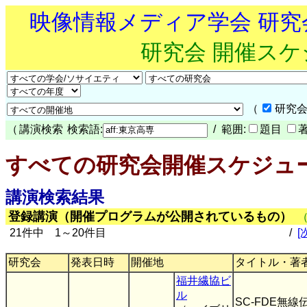
映像情報メディア学会 研
研究会 開催ス
（
研究会
（
講演検索
検索語:
/ 範囲:
題目
すべての研究会開催スケジュ
講演検索結果
登録講演（開催プログラムが公開されているもの）
21件中 1～20件目
/
[
研究会
発表日時
開催地
タイトル・著
福井繊協ビ
ル
SC-FDE無