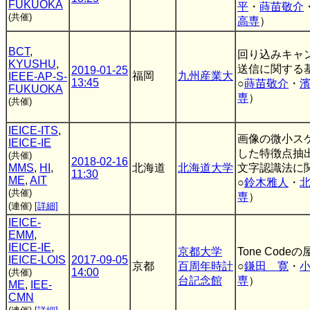
FUKUOKA
平
・
蒔苗敬介
(共催)
高専
）
BCT
,
回り込みキャ
KYUSHU
,
送信に関する
2019-01-25
福岡
九州産業大
IEEE-AP-S-
13:45
○
蒔苗敬介
・
FUKUOKA
専
）
(共催)
IEICE-ITS
,
画像の微小ス
IEICE-IE
した特徴点抽
(共催)
2018-02-16
MMS
,
HI
,
北海道
北海道大学
文字認識法に
11:30
ME
,
AIT
○
鈴木雅人
・
(共催)
専
）
(連催)
[詳細]
IEICE-
EMM
,
IEICE-IE
,
京都大学
Tone Cod
IEICE-LOIS
2017-09-05
京都
百周年時計
○
鎌田 寛
・
14:00
(共催)
台記念館
専
）
ME
,
IEE-
CMN