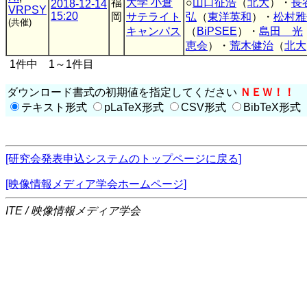
福
大学 小倉
○
山口征浩
（
北大
）・
長
2018-12-14
VRPSY
15:20
岡
サテライト
弘
（
東洋英和
）・
松村雅
(共催)
キャンパス
（
BiPSEE
）・
島田 光
恵会
）・
荒木健治
（
北大
1件中 1～1件目
ダウンロード書式の初期値を指定してください
ＮＥＷ！！
テキスト形式
pLaTeX形式
CSV形式
BibTeX形式
[研究会発表申込システムのトップページに戻る]
[映像情報メディア学会ホームページ]
ITE / 映像情報メディア学会