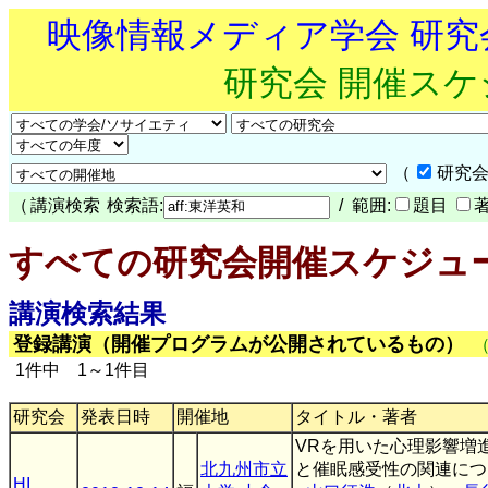
映像情報メディア学会 研
研究会 開催ス
（
研究会
（
講演検索
検索語:
/ 範囲:
題目
すべての研究会開催スケジュ
講演検索結果
登録講演（開催プログラムが公開されているもの）
1件中 1～1件目
研究会
発表日時
開催地
タイトル・著者
VRを用いた心理影響増
北九州市立
と催眠感受性の関連につ
HI
,