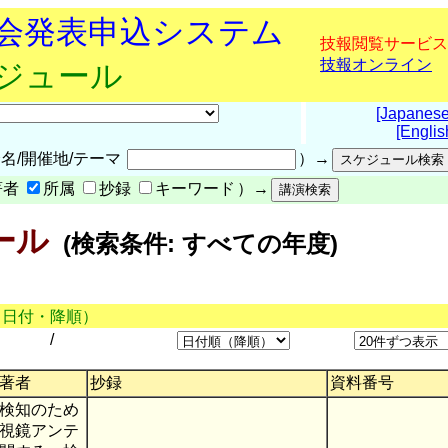
究会発表申込システム
技報閲覧サービス
技報オンライン
ケジュール
[Japanese
[Englis
名/開催地/テーマ
）→
著者
所属
抄録
キーワード
）→
ール
(検索条件: すべての年度)
（日付・降順）
/
著者
抄録
資料番号
検知のため
視鏡アンテ