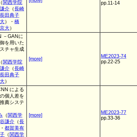
[more]
（
関西学院
pp.11-14
謙介
（
長崎
長田典子
大
）・
橋
京大
）
GAN －GANに
御を用いた
スチャ生成
ME2023-74
[more]
pp.22-25
（
関西学院
謙介
（
長崎
長田典子
大
）
k CNN による
の個人差を
推薦システ
ME2023-77
み
（
関西学
[more]
pp.33-36
谷謙介
（
長
・
都賀美有
子
（
関西学