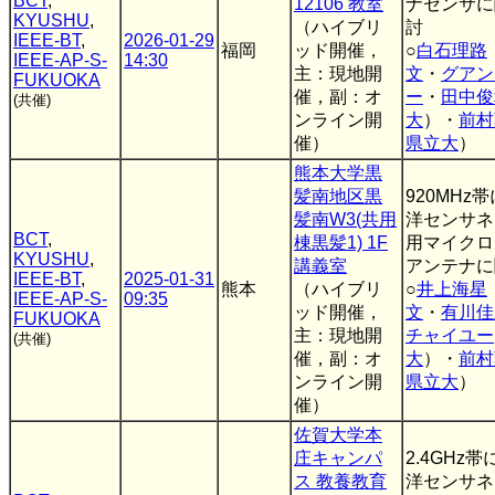
BCT
,
12106 教室
ナセンサに
KYUSHU
,
（ハイブリ
討
IEEE-BT
,
2026-01-29
福岡
ッド開催，
○
白石理路
IEEE-AP-S-
14:30
主：現地開
文
・
グアン
FUKUOKA
催，副：オ
ー
・
田中俊
(共催)
ンライン開
大
）・
前村
催）
県立大
）
熊本大学黒
髪南地区黒
920MHz
髪南W3(共用
洋センサネ
BCT
,
棟黒髪1) 1F
用マイクロ
KYUSHU
,
講義室
アンテナに
IEEE-BT
,
2025-01-31
熊本
（ハイブリ
○
井上海星
IEEE-AP-S-
09:35
ッド開催，
文
・
有川佳
FUKUOKA
主：現地開
チャイユー
(共催)
催，副：オ
大
）・
前村
ンライン開
県立大
）
催）
佐賀大学本
庄キャンパ
2.4GHz
ス 教養教育
洋センサネ