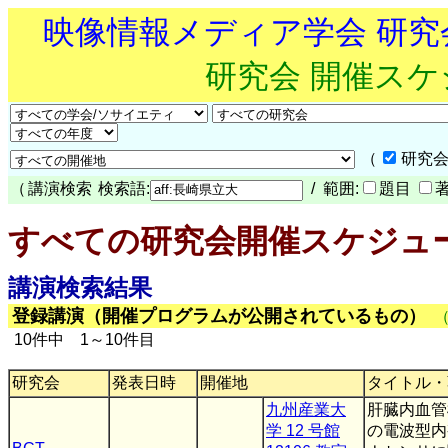
映像情報メディア学会 研
研究会 開催ス
（
研究会
（
講演検索
検索語:
/ 範囲:
題目
すべての研究会開催スケジュ
講演検索結果
登録講演（開催プログラムが公開されているもの）
10件中 1～10件目
研究会
発表日時
開催地
タイトル・
九州産業大
肝臓内血管
学 12 号館
の電波型内