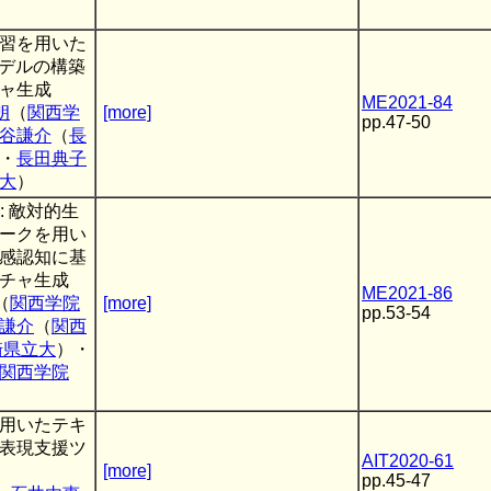
習を用いた
モデルの構築
ャ生成
ME2021-84
朗
（
関西学
[more]
pp.47-50
谷謙介
（
長
・
長田典子
大
）
AN: 敵対的生
ークを用い
感認知に基
チャ生成
ME2021-86
（
関西学院
[more]
pp.53-54
謙介
（
関西
崎県立大
）・
関西学院
用いたテキ
表現支援ツ
AIT2020-61
[more]
pp.45-47