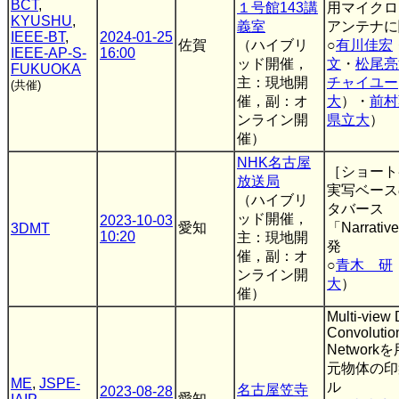
BCT
,
１号館143講
用マイクロ
KYUSHU
,
義室
アンテナに
IEEE-BT
,
2024-01-25
佐賀
（ハイブリ
○
有川佳宏
IEEE-AP-S-
16:00
ッド開催，
文
・
松尾亮
FUKUOKA
主：現地開
チャイユー
(共催)
催，副：オ
大
）・
前村
ンライン開
県立大
）
催）
NHK名古屋
［ショート
放送局
実写ベース
（ハイブリ
タバース
ッド開催，
2023-10-03
愛知
「Narrati
3DMT
10:20
主：現地開
発
催，副：オ
○
青木 研
ンライン開
大
）
催）
Multi-view
Convolutio
Networ
元物体の印
ME
,
JSPE-
ル
名古屋笠寺
2023-08-28
愛知