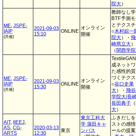
院大
）
教師なし学
BTF予測
とテクスチ
ME
,
JSPE-
オンライン
2021-09-03
IAIP
ONLINE
○
木村綜一
15:10
開催
(共催)
院大
）・
飛
崎県立大
）
（
関西学院
TextileG
成ネットワ
た感性的質
づくテクス
ME
,
JSPE-
オンライン
2021-09-03
IAIP
ONLINE
○
谷口史果
15:30
開催
(共催)
大
）・
飛谷
学院大/長
長田典子
（
大
）
東京工科大
ふきだしを
AIT
,
IIEEJ
,
学 蒲田キャ
ストの感情
AS
,
CG-
2020-03-13
東京
ンパス
ールの提案
ARTS
12:30