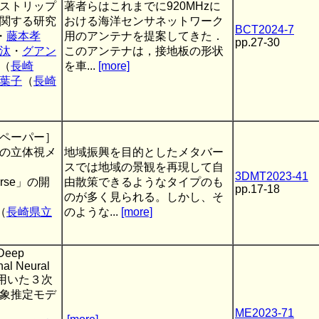
ストリップ
著者らはこれまでに920MHzに
関する研究
おける海洋センサネットワーク
BCT2024-7
・
藤本孝
用のアンテナを提案してきた．
pp.27-30
汰
・
グアン
このアンテナは，接地板の形状
（
長崎
を車...
[more]
葉子
（
長崎
ペーパー］
の立体視メ
地域振興を目的としたメタバー
スでは地域の景観を再現して自
3DMT2023-41
verse」の開
由散策できるようなタイプのも
pp.17-18
のが多く見られる。しかし、そ
（
長崎県立
のような...
[more]
 Deep
nal Neural
kを用いた３次
象推定モデ
ME2023-71