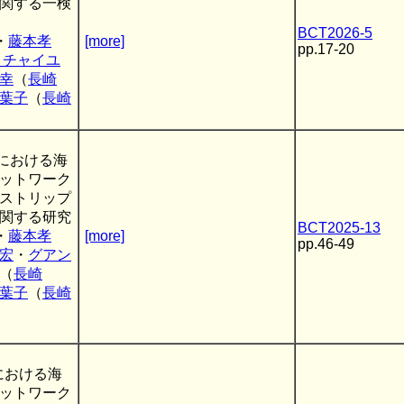
関する一検
BCT2026-5
・
藤本孝
[more]
pp.17-20
 チャイユ
幸
（
長崎
葉子
（
長崎
帯における海
ットワーク
ストリップ
関する研究
BCT2025-13
・
藤本孝
[more]
pp.46-49
宏
・
グアン
（
長崎
葉子
（
長崎
帯における海
ットワーク