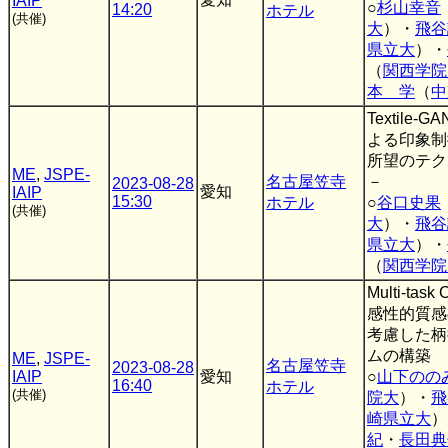
IAIP
○
杉山幸音
14:20
ホテル
(共催)
大
）・
飛谷
県立大
）・
（
関西学院
本 学
（
中
Textile-
よる印象制
所望のテク
ME
,
JSPE-
名古屋笠寺
－
2023-08-28
愛知
IAIP
15:30
ホテル
○
谷口史果
(共催)
大
）・
飛谷
県立大
）・
（
関西学院
Multi-tas
感性的質感
考慮した柄
ムの構築
ME
,
JSPE-
名古屋笠寺
2023-08-28
IAIP
愛知
○
山下のの
16:40
ホテル
(共催)
院大
）・
飛
崎県立大
）
紀
・
長田典