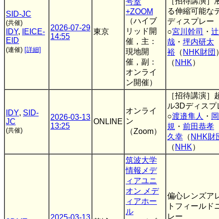
［招待講演］
号室
る伸縮可能な
+ZOOM
SID-JC
（ハイブ
ディスプレー
(共催)
2026-07-29
リッド開
IDY
,
IEICE-
東京
○
宮川幹司
・
辻
14:55
EID
催，主：
哉
・
坪内研太
(連催)
[詳細]
現地開
裕
（
NHK財団
催，副：
（
NHK
）
オンライ
ン開催）
［招待講演］
ル3Dディス
オンライ
IDY
,
SID-
○
渡邉隼人
・
岡
2026-03-13
ン
JC
ONLINE
13:25
規
・
前田恭孝
(共催)
（Zoom）
久幸
（
NHK財
（
NHK
）
筑波大学
情報メデ
ィアユニ
オン メデ
偏心レンズア
ィアホー
トフィールド
ル
レー
2025-03-13