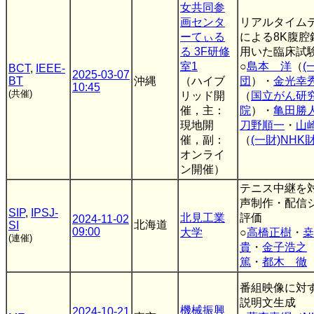
女共同参
画センタ
リアルタイム
ーてぃる
による8K腹
る 3F研修
用いた臨床試
室1
○
島本 洋
（
(
BCT
,
IEEE-
2025-03-07
BT
沖縄
（ハイブ
団
）・
金光幸
10:45
(共催)
リッド開
（
国立がん研
催，主：
院
）・
亀田勝
現地開
刀野順一
・
山
催，副：
（
(一財)NHK
オンライ
ン開催）
テニス中継を
声制作・配信
SIP
,
IPSJ-
北見工業
評価
2024-11-02
北海道
SI
09:00
大学
○
高橋正樹
・
桒
(連催)
貴
・
金子浩之
篤
・
都木 徹
番組映像に対
説明文生成
機械振興
2024-10-21