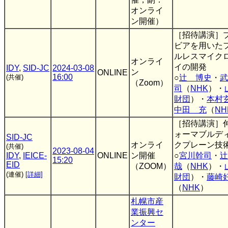
オンライ
ン開催）
［招待講演］
ビアを用いた
ルレスマイクロ
オンライ
イの開発
IDY
,
SID-JC
2024-03-08
ン
ONLINE
16:00
(共催)
○
辻 博史
・
武
（Zoom）
司
（
NHK
）・
財団
）・
本村
中田 充
（
NH
［招待講演］
ォーマブルデ
SID-JC
オンライ
クプレーン技
(共催)
2023-08-04
IDY
,
IEICE-
ONLINE
ン開催
○
宮川幹司
・
辻
15:20
EID
（ZOOM）
哉
（
NHK
）・
(連催)
[詳細]
財団
）・
藤崎
（
NHK
）
札幌市産
業振興セ
ンター