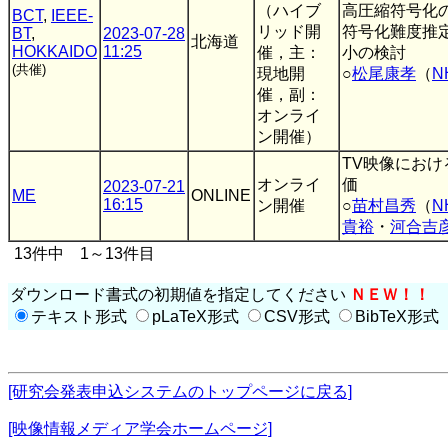
（ハイブ
高圧縮符号化
BCT
,
IEEE-
リッド開
符号化難度推
BT
,
2023-07-28
北海道
HOKKAIDO
11:25
催，主：
小の検討
(共催)
現地開
○
松尾康孝
（
N
催，副：
オンライ
ン開催）
TV映像にお
オンライ
価
2023-07-21
ME
ONLINE
16:15
ン開催
○
苗村昌秀
（
N
貴裕
・
河合吉
13件中 1～13件目
ダウンロード書式の初期値を指定してください
ＮＥＷ！！
テキスト形式
pLaTeX形式
CSV形式
BibTeX形式
[研究会発表申込システムのトップページに戻る]
[映像情報メディア学会ホームページ]