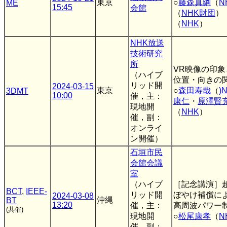
東京
○
藤森真綱
（
N
ME
15:45
会館
（
NHK財団
）
（
NHK
）
NHK放送
技術研究
所
VR映像の印
（ハイブ
位置・向きの
リッド開
2024-03-15
東京
○
森田寿哉
（
)
3DMT
10:00
催，主：
康仁
・
原澤賢
現地開
（
NHK
）
催，副：
オンライ
ン開催）
石垣市民
会館会議
室
（ハイブ
［記念講演］
BCT
,
IEEE-
リッド開
ぼやけ補償に
2024-03-08
沖縄
BT
13:20
催，主：
高周波パワー
(共催)
現地開
○
松尾康孝
（
N
催，副：