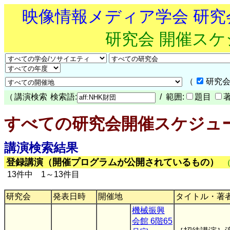
映像情報メディア学会 研
研究会 開催ス
（
研究会
（
講演検索
検索語:
/ 範囲:
題目
すべての研究会開催スケジュ
講演検索結果
登録講演（開催プログラムが公開されているもの）
13件中 1～13件目
研究会
発表日時
開催地
タイトル・著
機械振興
会館 6階65