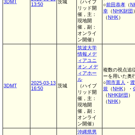
3DMT
茨城
（ハイブ
13:50
○
前田恭孝
（
N
リッド開
幸
（
NHK財団
催，主：
（
NHK
）
現地開
催，副：
オンライ
ン開催）
筑波大学
情報メデ
ィアユニ
オン メデ
複数の視点追
ィアホー
ーを用いた奥
ル
○
岡市直人
・
渡
2025-03-13
3DMT
茨城
（ハイブ
16:50
規
（
NHK
）・
リッド開
（
NHK財団
）
催，主：
（
NHK
）
現地開
催，副：
オンライ
ン開催）
沖縄県男