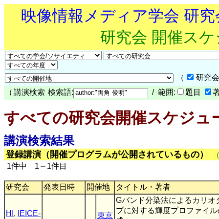
映像情報メディア学会 研
研究会 開催ス
（
研究会
（
講演検索
検索語:
/ 範囲:
題目
すべての研究会開催スケジュ
講演検索結果
登録講演（開催プログラムが公開されているもの）
1件中 1～1件目
研究会
発表日時
開催地
タイトル・著者
Gバンド分染法によるカリオ
プに対する輝度プロファイル
HI
,
IEICE-
東京