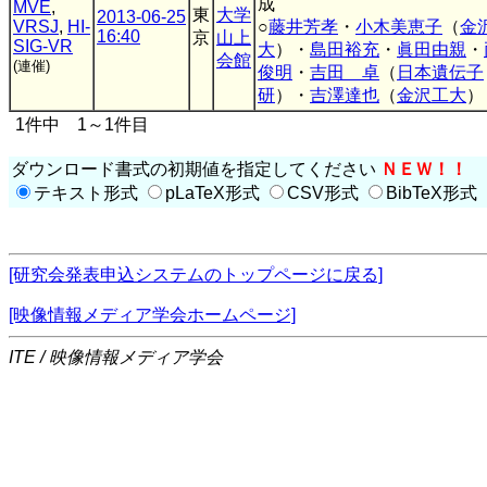
成
MVE
,
東
大学
2013-06-25
VRSJ
,
HI-
○
藤井芳孝
・
小木美恵子
（
金
16:40
京
山上
SIG-VR
大
）・
島田裕充
・
眞田由親
・
会館
(連催)
俊明
・
吉田 卓
（
日本遺伝子
研
）・
吉澤達也
（
金沢工大
）
1件中 1～1件目
ダウンロード書式の初期値を指定してください
ＮＥＷ！！
テキスト形式
pLaTeX形式
CSV形式
BibTeX形式
[研究会発表申込システムのトップページに戻る]
[映像情報メディア学会ホームページ]
ITE / 映像情報メディア学会