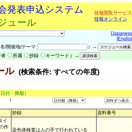
究会発表申込システム
技報閲覧サービス
技報オンライン
ケジュール
[Japanese
[Englis
名/開催地/テーマ
）→
著者
所属
抄録
キーワード
）→
ール
(検索条件: すべての年度)
（日付・降順）
/
抄録
資料番号
タイ
の作
染色体検査は人の手で行われている