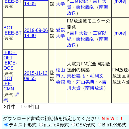
IEEE-BT
○
二宮以紀
・
吉川大
[more]
14:05
媛
大学
(共催)
貴
・
乗松義弘
（
南海
放送
）
FM放送波モニターの
開発
BCT
,
愛
愛媛
2019-09-06
IEEE-BT
○
吉川大貴
・
二宮以
[more]
14:30
媛
大学
(共催)
紀
・
乗松義弘
（
南海
放送
）
IEICE-
OFT
,
IEICE-
大電力FM完全同期放
OCS
松山
送網の構築
FM放
愛
2015-11-13
(連催)
市民
乗松義弘
・
毛利文
放送区
BCT
,
09:55
媛
会館
昭
・
苅山晃典
・○
吉
放送を全
IEE-
川大貴
（
南海放送
）
CMN
(連催)
[詳
細]
3件中 1～3件目
ダウンロード書式の初期値を指定してください
ＮＥＷ！！
テキスト形式
pLaTeX形式
CSV形式
BibTeX形式