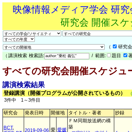
映像情報メディア学会 研
研究会 開催ス
（
研究会
（
講演検索
検索語:
/ 範囲:
題目
すべての研究会開催スケジュ
講演検索結果
登録講演（開催プログラムが公開されているもの）
3件中 1～3件目
研究会
発表日時
開催地
タイトル・著者
抄録
ＦＭ同期放送網の構
築
BCT
,
愛
愛媛
2019-09-06