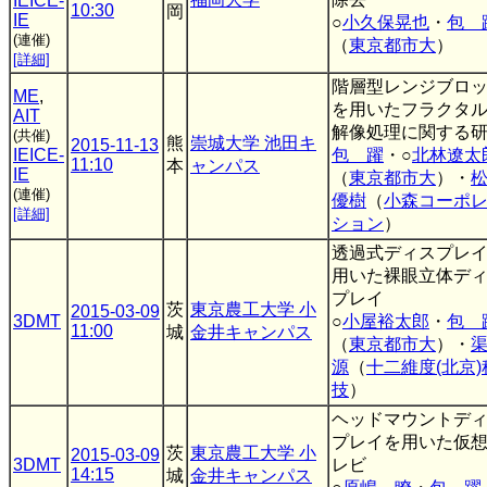
IEICE-
10:30
岡
IE
○
小久保晃也
・
包 
(連催)
（
東京都市大
）
[詳細]
階層型レンジブロ
ME
,
を用いたフラクタ
AIT
解像処理に関する
(共催)
熊
崇城大学 池田キ
2015-11-13
IEICE-
包 躍
・○
北林遼太
11:10
本
ャンパス
IE
（
東京都市大
）・
(連催)
優樹
（
小森コーポ
[詳細]
ション
）
透過式ディスプレ
用いた裸眼立体デ
プレイ
茨
東京農工大学 小
2015-03-09
3DMT
○
小屋裕太郎
・
包 
11:00
城
金井キャンパス
（
東京都市大
）・
源
（
十二維度(北京)
技
）
ヘッドマウントデ
プレイを用いた仮
茨
東京農工大学 小
2015-03-09
3DMT
レビ
14:15
城
金井キャンパス