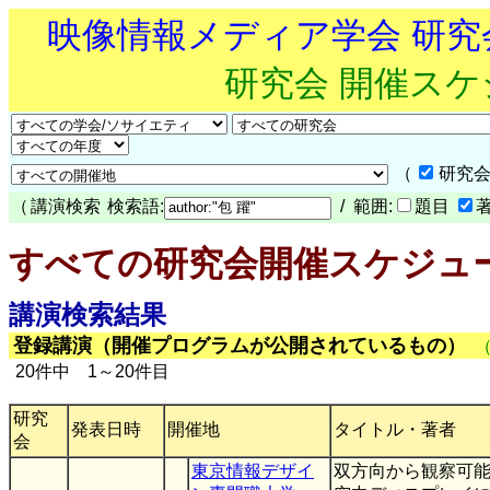
映像情報メディア学会 研
研究会 開催ス
（
研究会
（
講演検索
検索語:
/ 範囲:
題目
すべての研究会開催スケジュ
講演検索結果
登録講演（開催プログラムが公開されているもの）
20件中 1～20件目
研究
発表日時
開催地
タイトル・著者
会
東京情報デザイ
双方向から観察可