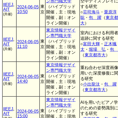
ン専門職大学
空中ディスプレイ
IIEEJ
,
東
（ハイブリッド
する研究
2024-06-05
AIT
10:50
京
開催，主：現地
○
荘司海斗
・
栗原淳
(共催)
開催，副：オン
聡
・
包 躍
（
東京
ライン開催）
大
）
東京情報デザイ
室内における利用
ン専門職大学
追跡に関する研究
IIEEJ
,
東
（ハイブリッド
2024-06-05
○
富田大輝
・
正木颯
AIT
11:10
京
開催，主：現地
(共催)
太
・
堀場 弘
・
包
開催，副：オン
（
東京都市大
）
ライン開催）
東京情報デザイ
重ね合わせ深度画
ン専門職大学
用いた深度修復に
IIEEJ
,
東
（ハイブリッド
2024-06-05
る研究
AIT
14:40
京
開催，主：現地
(共催)
○
小出龍汰
・
包 躍
開催，副：オン
（
東京都市大
）
ライン開催）
東京情報デザイ
AIを用いたピアノ
ン専門職大学
のための姿勢識別
IIEEJ
,
東
（ハイブリッド
2024-06-05
する研究
AIT
15:00
京
開催，主：現地