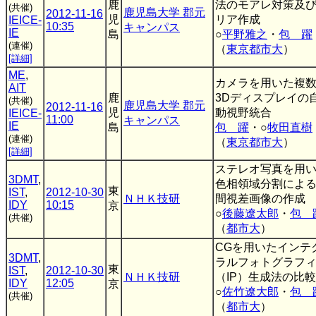
鹿
法のモアレ対策及
(共催)
鹿児島大学 郡元
2012-11-16
児
リア作成
IEICE-
10:35
キャンパス
IE
島
○
平野雅之
・
包 躍
(連催)
（
東京都市大
）
[詳細]
ME
,
カメラを用いた複
AIT
鹿
3Dディスプレイの
(共催)
鹿児島大学 郡元
2012-11-16
児
動視野統合
IEICE-
11:00
キャンパス
IE
島
包 躍
・○
牧田直樹
(連催)
（
東京都市大
）
[詳細]
ステレオ写真を用
3DMT
,
色相領域分割によ
東
IST
,
2012-10-30
ＮＨＫ技研
間視差画像の作成
IDY
10:15
京
○
後藤遼太郎
・
包 
(共催)
（
都市大
）
CGを用いたインテ
3DMT
,
ラルフォトグラフ
東
IST
,
2012-10-30
ＮＨＫ技研
（IP）生成法の比較
IDY
12:05
京
○
佐竹遼大郎
・
包 
(共催)
（
都市大
）