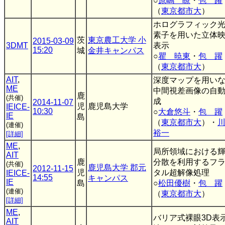
○
原嶋 瞭
・
包 躍
（
東京都市大
）
ホログラフィック
素子を用いた立体
茨
東京農工大学 小
2015-03-09
3DMT
表示
15:20
城
金井キャンパス
○
瞿 暁東
・
包 躍
（
東京都市大
）
AIT
,
深度マップを用い
ME
中間視差画像の自
鹿
(共催)
成
2014-11-07
児
鹿児島大学
IEICE-
10:30
○
大倉悠斗
・
包 躍
IE
島
（
東京都市大
）・
(連催)
裕一
[詳細]
ME
,
局所領域における
AIT
鹿
分散を利用するフ
(共催)
鹿児島大学 郡元
2012-11-15
児
タル超解像処理
IEICE-
14:55
キャンパス
IE
島
○
松田優樹
・
包 躍
(連催)
（
東京都市大
）
[詳細]
ME
,
バリア式裸眼3D表
AIT