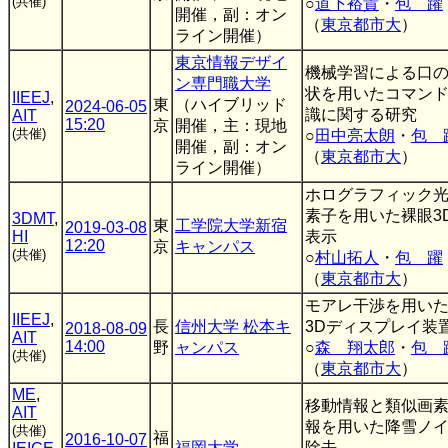
(共催)
○
道下裕貴
・
包 躍
開催，副：オン
（
東京都市大
）
ライン開催）
東京情報デザイ
機械学習による口
ン専門職大学
状を用いたコマン
IIEEJ
,
東
（ハイブリッド
2024-06-05
識に関する研究
AIT
15:20
京
開催，主：現地
(共催)
○
田中亮太朗
・
包 
開催，副：オン
（
東京都市大
）
ライン開催）
ホログラフィック
素子を用いた裸眼3
3DMT
,
東
工学院大学新宿
2019-03-08
HI
表示
12:20
京
キャンパス
(共催)
○
村山拓人
・
包 躍
（
東京都市大
）
モアレ干渉を用い
IIEEJ
,
長
信州大学 松本キ
3Dディスプレイ装
2018-08-09
AIT
14:00
野
ャンパス
○
森 翔太郎
・
包 
(共催)
（
東京都市大
）
ME
,
移動情報と類似画
AIT
報を用いた降雪ノ
(共催)
福
2016-10-07
福岡大学
除去