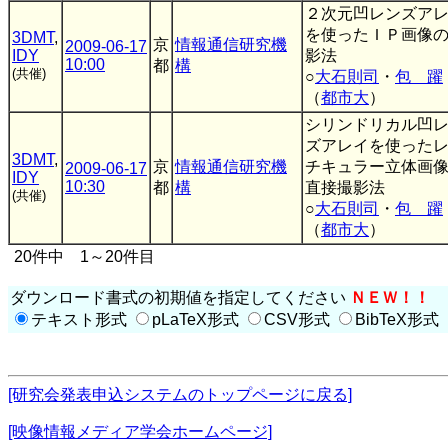
２次元凹レンズア
を使ったＩＰ画像
3DMT
,
京
情報通信研究機
2009-06-17
IDY
影法
10:00
都
構
(共催)
○
大石則司
・
包 躍
（
都市大
）
シリンドリカル凹
ズアレイを使った
3DMT
,
京
情報通信研究機
チキュラー立体画
2009-06-17
IDY
10:30
都
構
直接撮影法
(共催)
○
大石則司
・
包 躍
（
都市大
）
20件中 1～20件目
ダウンロード書式の初期値を指定してください
ＮＥＷ！！
テキスト形式
pLaTeX形式
CSV形式
BibTeX形式
[研究会発表申込システムのトップページに戻る]
[映像情報メディア学会ホームページ]