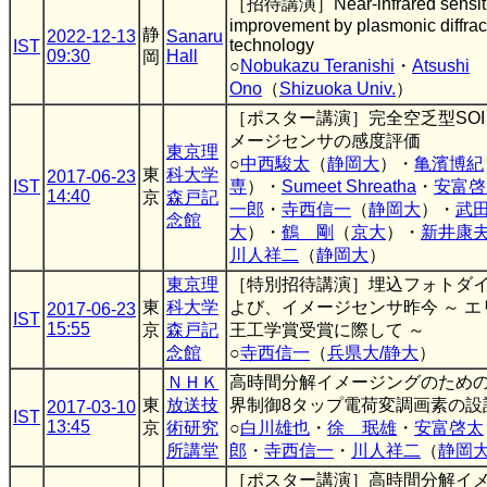
［招待講演］Near-infrared sensiti
improvement by plasmonic diffrac
静
2022-12-13
Sanaru
technology
IST
09:30
Hall
岡
○
Nobukazu Teranishi
・
Atsushi
Ono
（
Shizuoka Univ.
）
［ポスター講演］完全空乏型SO
メージセンサの感度評価
東京理
○
中西駿太
（
静岡大
）・
亀濱博紀
東
科大学
2017-06-23
IST
専
）・
Sumeet Shreatha
・
安富啓
14:40
京
森戸記
一郎
・
寺西信一
（
静岡大
）・
武
念館
大
）・
鶴 剛
（
京大
）・
新井康
川人祥二
（
静岡大
）
東京理
［特別招待講演］埋込フォトダ
東
科大学
よび、イメージセンサ昨今 ～ 
2017-06-23
IST
15:55
京
森戸記
王工学賞受賞に際して ～
念館
○
寺西信一
（
兵県大/静大
）
ＮＨＫ
高時間分解イメージングのため
東
放送技
界制御8タップ電荷変調画素の設
2017-03-10
IST
13:45
京
術研究
○
白川雄也
・
徐 珉雄
・
安富啓太
所講堂
郎
・
寺西信一
・
川人祥二
（
静岡
［ポスター講演］高時間分解イ