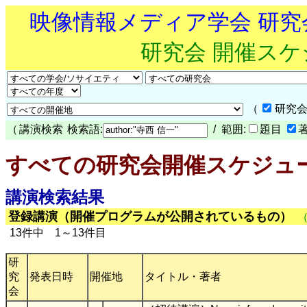
映像情報メディア学会 研
研究会 開催ス
（
研究会
（
講演検索
検索語:
/ 範囲:
題目
すべての研究会開催スケジュ
講演検索結果
登録講演（開催プログラムが公開されているもの）
13件中 1～13件目
研
究
発表日時
開催地
タイトル・著者
会