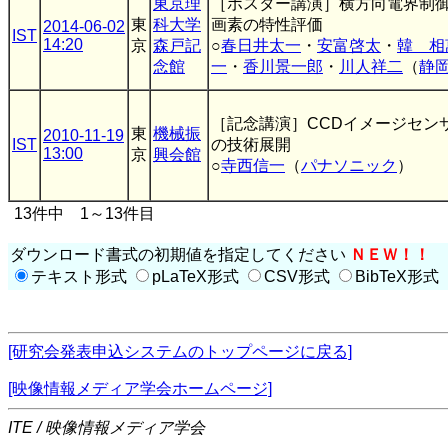
東京理
［ポスター講演］横方向電界制
東
科大学
画素の特性評価
2014-06-02
IST
14:20
京
森戸記
○
春日井太一
・
安富啓太
・
韓 相
念館
一
・
香川景一郎
・
川人祥二
（
静
［記念講演］CCDイメージセン
東
機械振
2010-11-19
IST
の技術展開
13:00
京
興会館
○
寺西信一
（
パナソニック
）
13件中 1～13件目
ダウンロード書式の初期値を指定してください
ＮＥＷ！！
テキスト形式
pLaTeX形式
CSV形式
BibTeX形式
[研究会発表申込システムのトップページに戻る]
[映像情報メディア学会ホームページ]
ITE / 映像情報メディア学会