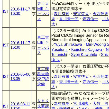
東工大
ための両極性ゲートを用いたラ
東
田町キ
御型電荷変調素子
2016-11-17
IST
16:30
京
ャンパ
○
森川有輝
・
安富啓太
・
今西翔馬
ス
志
・
香川景一郎
・
寺西信一
・
川
大
）
［ポスター講演］An 8-tap CMOS L
Pixel CMOS Image Sensor for Re
東工大
Biomedical Imaging Application
東
田町キ
2016-11-17
○
Yuya Shirakawa
・
Min-Woong 
IST
16:30
京
ャンパ
Yasutomi
・
Keiichiro Kagawa
・
N
ス
Teranishi
・
Syoji Kawahito
（
Shi
Univ.
）
［ポスター講演］負電圧駆動が
東京理
ル電界制御変調素子
東
科大学
2016-05-06
IST
○
森川有輝
・
安富啓太
・
今西翔馬
13:05
京
森戸記
志
・
香川景一郎
・
寺西信一
・
川
念館
大
）
微細結晶粒からなる塩素ドープ
電変換膜を積層したイメージセ
ＮＨＫ
東
○
為村成亨
・
宮川和典
・
大竹 浩
2016-03-11
技研講
IST
10:50
京
節
・
菊地健司
（
NHK
）・
沖野 