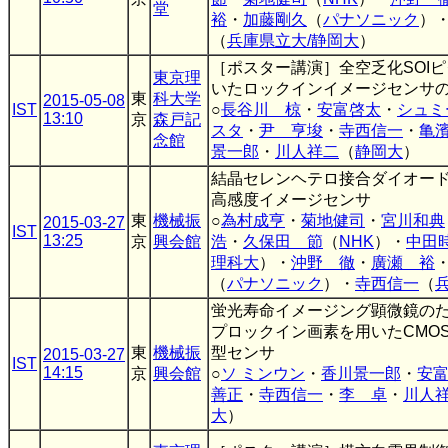
堂
裕
・
加藤剛久
（
パナソニック
）
（
兵庫県立大/静岡大
）
［ポスター講演］全空乏化SOI
東京理
いたロックインイメージセンサ
東
科大学
2015-05-08
IST
○
長谷川 椋
・
安富啓太
・
シュミ
13:10
京
森戸記
スタ
・
尹 亨埈
・
寺西信一
・
亀
念館
景一郎
・
川人祥二
（
静岡大
）
結晶セレンヘテロ接合ダイオー
高感度イメージセンサ
東
機械振
○
為村成亨
・
菊地健司
・
宮川和典
2015-03-27
IST
13:25
京
興会館
浩
・
久保田 節
（
NHK
）・
中田
理科大
）・
沖野 徹
・
廣瀬 裕
（
パナソニック
）・
寺西信一
（
蛍光寿命イメージング顕微鏡のた
プロックイン画素を用いたCMO
東
機械振
型センサ
2015-03-27
IST
14:15
京
興会館
○
ソ ミンウン
・
香川景一郎
・
安
善正
・
寺西信一
・
李 卓
・
川人
大
）