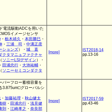
ルド電流駆動ADCを用いた
MOSイメージセンサ
伸
・
栃木靖久
・
本田勝巳
・
伸
・
三浦 司
・
中溝正彦
ーションズ
）・
城 直
IST2018-14
[more]
pp.13-16
ダクタマニュファクチャ
（
ソニーLSIデザイン
）・
・
田浦忠行
・
大池祐輔
・
（
ソニーセミコンダクタ
ーバーフロー蓄積容量を
3.875um□グローバルシ
聡
・
加藤祐理
・
秋山健太
IST2017-59
[more]
pp.43-46
雅樹
・
田浦忠行
・
浅見健
康則
・
江崎孝之
・
奈良部