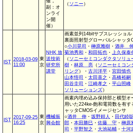
催，
（
ソニー
）
副：オ
ンライ
ン開
催）
画素並列14bitサブスレッショ
裏面照射型グローバルシャッタC
○
小川晃司
・
榊原雅樹
・
酒井 
NHK 放
菊池秀和
・
和田拓也
・
上久保泰
東
送技術
（
ソニーセミコンダクタソリュ
2018-03-09
IST
11:00
京
研究所
樹
・
林原 亮
（
ソニーセミコン
講堂
リング
）・
古川洋平
・
宮田慎也
山本悟司
・
太田喜之
・
高橋裕嗣
田谷圭司
・
江崎孝之
・
平山照峰
ソリューションズ
）
画素内埋め込み保持部と横型オ
用いた224ke-飽和電荷数を有する
ャッタCMOSイメージセンサ
東
機械振
○
酒井 伸
・
坂野頼人
・
田代睦
2017-09-25
IST
16:25
京
興会館
郎
・
本田勝巳
・
佐藤 守
・
榊原
司
・
平野智之
・
大池祐輔
・
十河