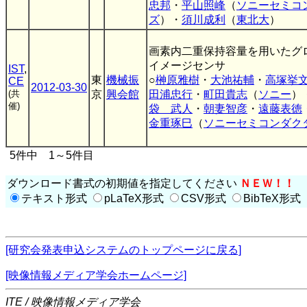
忠邦
・
平山照峰
（
ソニーセミコ
ズ
）・
須川成利
（
東北大
）
画素内二重保持容量を用いたグロ
イメージセンサ
IST
,
東
機械振
○
榊原雅樹
・
大池祐輔
・
高塚挙
CE
2012-03-30
(共
京
興会館
田浦忠行
・
町田貴志
（
ソニー
）
催)
袋 武人
・
朝妻智彦
・
遠藤表徳
金重琢巳
（
ソニーセミコンダク
5件中 1～5件目
ダウンロード書式の初期値を指定してください
ＮＥＷ！！
テキスト形式
pLaTeX形式
CSV形式
BibTeX形式
[研究会発表申込システムのトップページに戻る]
[映像情報メディア学会ホームページ]
ITE / 映像情報メディア学会