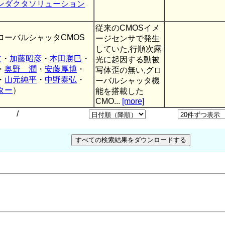
ンダクタソリューション
従来のCMOSイメ
ーバルシャッタCMOS
ージセンサで発生
していた,行順次露
文
・
加藤昭彦
・
本田勝巳
・
光に起因する動被
・
奥野 潤
・
安藤厚博
・
写体歪の無い,グロ
・
山元純平
・
中野泰弘
・
ーバルシャッタ機
ター
）
能を搭載した
CMO...
[more]
/