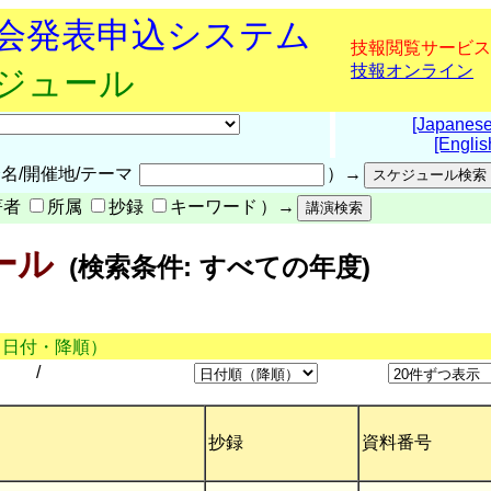
究会発表申込システム
技報閲覧サービス
技報オンライン
ケジュール
[Japanese
[Englis
名/開催地/テーマ
）→
著者
所属
抄録
キーワード
）→
ール
(検索条件: すべての年度)
（日付・降順）
/
抄録
資料番号