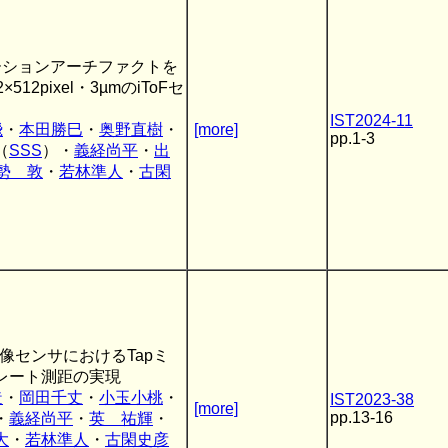
ーションアーチファクトを
12pixel・3µmのiToFセ
IST2024-11
飛
・
本田勝巳
・
奥野直樹
・
[more]
pp.1-3
（
SSS
）・
義経尚平
・
出
勢 敦
・
若林準人
・
古閑
離画像センサにおけるTapミ
レート測距の実現
造
・
岡田千丈
・
小玉小桃
・
IST2023-38
[more]
pp.13-16
・
義経尚平
・
英 祐輝
・
大
・
若林準人
・
古閑史彦