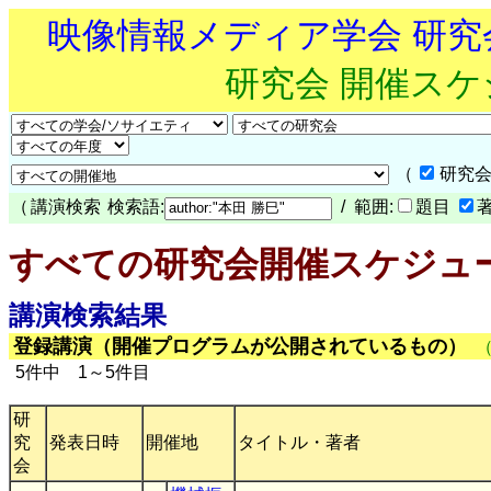
映像情報メディア学会 研
研究会 開催ス
（
研究会
（
講演検索
検索語:
/ 範囲:
題目
すべての研究会開催スケジュ
講演検索結果
登録講演（開催プログラムが公開されているもの）
5件中 1～5件目
研
究
発表日時
開催地
タイトル・著者
会