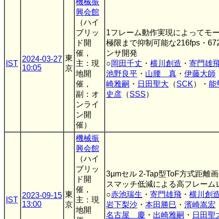
機械振
興会館
（ハイ
ブリッ
1フレーム動作実現によってモ
ド開
極限まで抑制可能な216fps・672×5
催，
ンサ開発
東
2024-03-27
IST
主：現
○
岡田千丈
・
横川創造
・
寄門雄
10:05
京
地開
池野良平
・
山腰 真
・
伊藤大師
催，
崎雅嗣
・
日田聖大
（
SCK
）・
能
副：オ
史彦
（
SSS
）
ンライ
ン開
催）
機械振
興会館
（ハイ
ブリッ
3µmセル 2-Tap型ToF方式距
ド開
スマッチ低減による高フレーム
催，
東
○
赤池瑞生
・
寄門雄飛
・
横川創
2023-09-15
IST
主：現
13:00
京
岩下梨沙
・
本田勝巳
・
濱崎嵩宏
地開
名古屋 慶
・
出崎雅嗣
・
日田聖