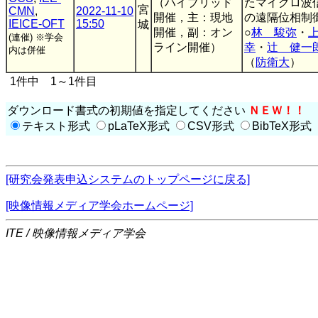
（ハイブリッド
たマイクロ波
宮
CMN
,
2022-11-10
開催，主：現地
の遠隔位相制
IEICE-OFT
15:50
城
開催，副：オン
○
林 駿弥
・
(連催)
※学会
ライン開催）
幸
・
辻 健一
内は併催
（
防衛大
）
1件中 1～1件目
ダウンロード書式の初期値を指定してください
ＮＥＷ！！
テキスト形式
pLaTeX形式
CSV形式
BibTeX形式
[研究会発表申込システムのトップページに戻る]
[映像情報メディア学会ホームページ]
ITE / 映像情報メディア学会