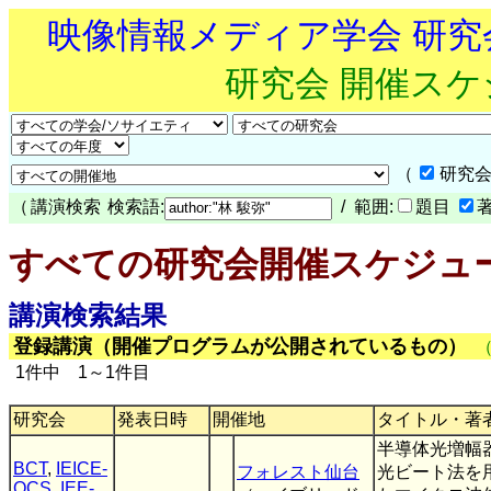
映像情報メディア学会 研
研究会 開催ス
（
研究会
（
講演検索
検索語:
/ 範囲:
題目
すべての研究会開催スケジュ
講演検索結果
登録講演（開催プログラムが公開されているもの）
1件中 1～1件目
研究会
発表日時
開催地
タイトル・著
半導体光増幅
BCT
,
IEICE-
フォレスト仙台
光ビート法を
OCS
,
IEE-