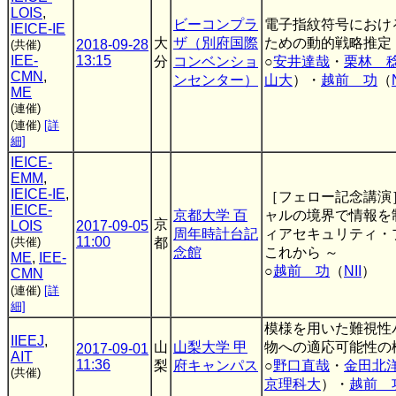
LOIS
,
ビーコンプラ
電子指紋符号におけ
IEICE-IE
大
ザ（別府国際
ための動的戦略推定
2018-09-28
(共催)
IEE-
13:15
分
コンベンショ
○
安井達哉
・
栗林 
CMN
,
ンセンター）
山大
）・
越前 功
（
ME
(連催)
(連催)
[詳
細]
IEICE-
EMM
,
IEICE-IE
,
［フェロー記念講演
IEICE-
京都大学 百
ャルの境界で情報を制
京
LOIS
2017-09-05
周年時計台記
ィアセキュリティ・
11:00
(共催)
都
念館
これから ～
ME
,
IEE-
○
越前 功
（
NII
）
CMN
(連催)
[詳
細]
模様を用いた難視性
IIEEJ
,
山
山梨大学 甲
物への適応可能性の
2017-09-01
AIT
11:36
梨
府キャンパス
○
野口直哉
・
金田北
(共催)
京理科大
）・
越前 