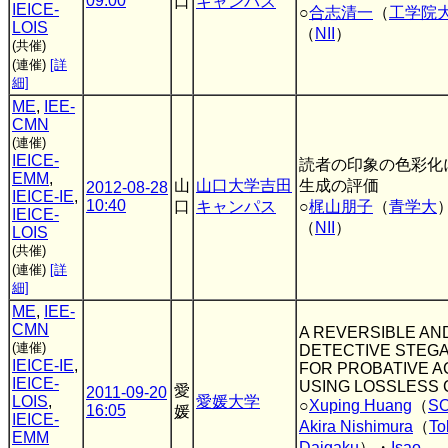
09:00
口
キャンパス
IEICE-
○
合志清一
（
工学院
LOIS
（
NII
）
(共催)
(連催)
[詳
細]
ME
,
IEE-
CMN
(連催)
IEICE-
読者の印象の色彩化
EMM
,
山
山口大学吉田
生成の評価
2012-08-28
IEICE-IE
,
10:40
口
キャンパス
○
梶山朋子
（
青学大
IEICE-
（
NII
）
LOIS
(共催)
(連催)
[詳
細]
ME
,
IEE-
CMN
A REVERSIBLE AN
(連催)
DETECTIVE STEG
IEICE-IE
,
FOR PROBATIVE A
IEICE-
USING LOSSLESS
愛
2011-09-20
LOIS
,
愛媛大学
○
Xuping Huang
（
S
16:05
媛
IEICE-
Akira Nishimura
（
To
EMM
Daigaku
）・
Isao