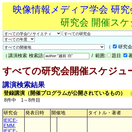
映像情報メディア学会 研
研究会 開催ス
（
研究会
（
講演検索
検索語:
/ 範囲:
題目
すべての研究会開催スケジュ
講演検索結果
登録講演（開催プログラムが公開されているもの）
8件中 1～8件目
研究会
発表日時
開催地
タイトル・著者
IEICE-
EMM
,
IEICE-