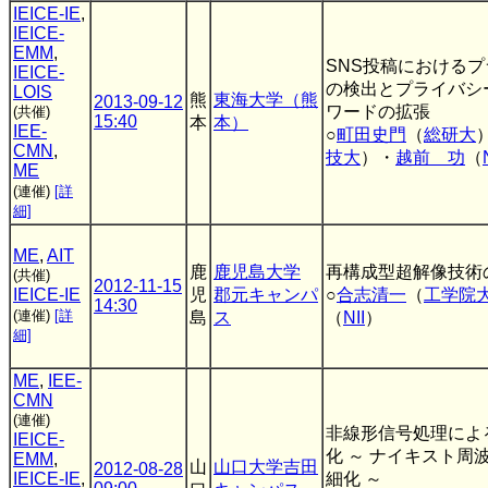
IEICE-IE
,
IEICE-
EMM
,
SNS投稿における
IEICE-
の検出とプライバシ
LOIS
熊
東海大学（熊
2013-09-12
ワードの拡張
(共催)
15:40
本
本）
IEE-
○
町田史門
（
総研大
CMN
,
技大
）・
越前 功
（
ME
(連催)
[詳
細]
ME
,
AIT
鹿
鹿児島大学
再構成型超解像技術
(共催)
2012-11-15
IEICE-IE
児
郡元キャンパ
○
合志清一
（
工学院
14:30
(連催)
[詳
島
ス
（
NII
）
細]
ME
,
IEE-
CMN
(連催)
非線形信号処理によ
IEICE-
化 ～ ナイキスト周
EMM
,
山
山口大学吉田
2012-08-28
IEICE-IE
,
細化 ～