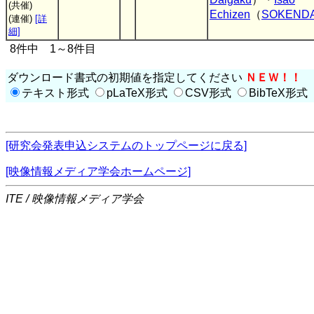
(共催)
Echizen
（
SOKENDAI
(連催)
[詳
細]
8件中 1～8件目
ダウンロード書式の初期値を指定してください
ＮＥＷ！！
テキスト形式
pLaTeX形式
CSV形式
BibTeX形式
[研究会発表申込システムのトップページに戻る]
[映像情報メディア学会ホームページ]
ITE / 映像情報メディア学会