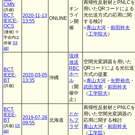
再帰性反射材とPNLC
CMN
オン
用いたQRコードによる
(共催)
ライ
光伝送方式の応用に関
BCT
,
2020-11-13
ONLINE
IEICE-
13:55
ン開
する検討
OCS
催
○
青山大河
・
前田幹夫
(連催)
※
（
工学院大
）
学会内は
併催
[詳
細]
琉球
空間光変調器を用いた
放送
QRコードによる光伝送
RBC
BCT
,
ホー
方式の提案
IEEE-
2020-03-05
沖縄
BT
13:35
ル
○
青山大河
・
矢野裕也
・
(共催)
（開
武田茂憲
・
前田幹夫
催中
（
工学院大
）
止）
再帰性反射材とPNLC
BCT
,
とか
用いた空間光変調器の
IEEE-
2019-07-26
BT
北海道
ちプ
応用に関する検討
09:55
(共催)
[詳
ラザ
青山大河
・
前田幹夫
細]
（
工学院
）