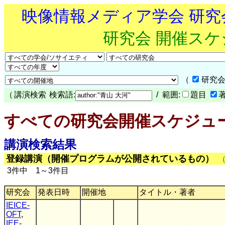
映像情報メディア学会 研
研究会 開催ス
（
研究会
（
講演検索
検索語:
/ 範囲:
題目
すべての研究会開催スケジュ
講演検索結果
登録講演（開催プログラムが公開されているもの）
3件中 1～3件目
研究会
発表日時
開催地
タイトル・著者
IEICE-
OFT
,
IEE-