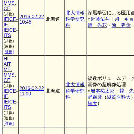
MMS
,
CE
北大情報
深層学習による医用
(共催)
2016-02-22
北海道
科学研究
○
近藤佑斗
・
趙 キョ
IEICE-
10:45
IE
,
科
韓 先花
・
陳 延偉
IEICE-
ITS
(共催)
(連催)
[詳細]
HI
,
AIT
,
ME
,
MMS
,
複数ボリュームデー
CE
北大情報
画像の超解像処理
(共催)
2016-02-22
北海道
科学研究
○
岩本祐太郎
・
韓 先
IEICE-
11:00
IE
,
科
野顯彦
（
滋賀医科大
IEICE-
館大
）
ITS
(共催)
(連催)
[詳細]