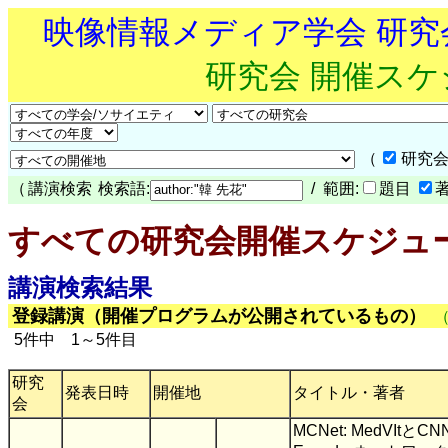
映像情報メディア学会 研
研究会 開催ス
（
研究会
（
講演検索
検索語:
/ 範囲:
題目
すべての研究会開催スケジュ
講演検索結果
登録講演（開催プログラムが公開されているもの）
5件中 1～5件目
研究
発表日時
開催地
タイトル・著者
会
MCNet: MedVItとC