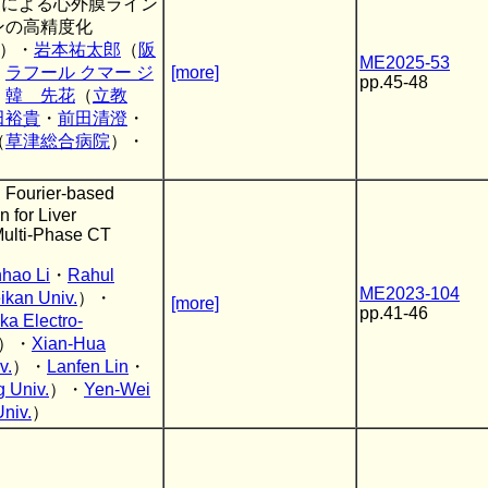
ークによる心外膜ライン
ンの高精度化
）・
岩本祐太郎
（
阪
ME2025-53
・
ラフール クマー ジ
[more]
pp.45-48
・
韓 先花
（
立教
田裕貴
・
前田清澄
・
（
草津総合病院
）・
）
rier-based
 for Liver
Multi-Phase CT
nhao Li
・
Rahul
ME2023-104
ikan Univ.
）・
[more]
pp.41-46
ka Electro-
）・
Xian-Hua
v.
）・
Lanfen Lin
・
g Univ.
）・
Yen-Wei
niv.
）