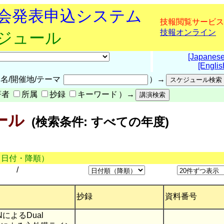
究会発表申込システム
技報閲覧サービス
技報オンライン
ケジュール
[Japanese
[Englis
名/開催地/テーマ
）→
著者
所属
抄録
キーワード
）→
ール
(検索条件: すべての年度)
（日付・降順）
/
抄録
資料番号
NNによるDual