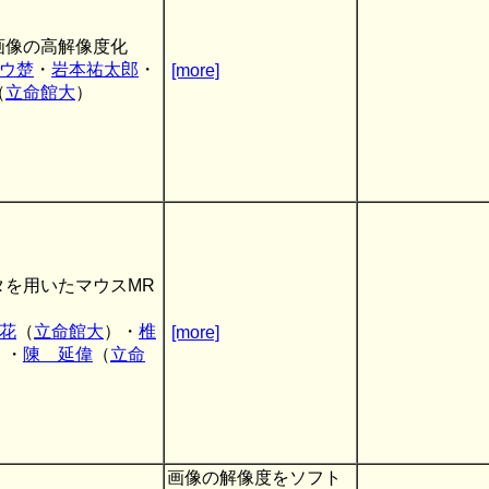
画像の高解像度化
ウ楚
・
岩本祐太郎
・
[more]
（
立命館大
）
タを用いたマウスMR
花
（
立命館大
）・
椎
[more]
）・
陳 延偉
（
立命
画像の解像度をソフト