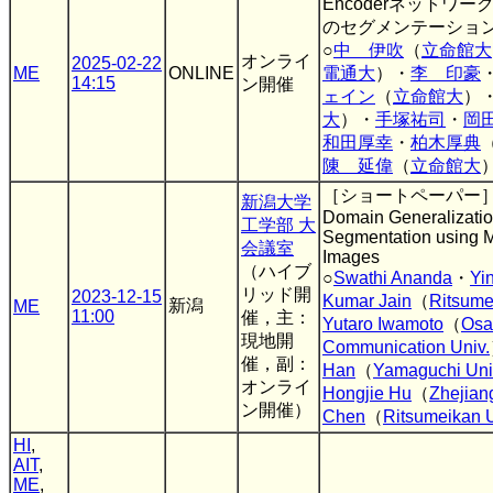
Encoderネットワ
のセグメンテーショ
○
中 伊吹
（
立命館大
オンライ
2025-02-22
ME
ONLINE
電通大
）・
李 印豪
14:15
ン開催
ェイン
（
立命館大
）
大
）・
手塚祐司
・
岡
和田厚幸
・
柏木厚典
陳 延偉
（
立命館大
［ショートペーパー］Fou
新潟大学
Domain Generalization
工学部 大
Segmentation using 
会議室
Images
（ハイブ
○
Swathi Ananda
・
Yi
リッド開
2023-12-15
Kumar Jain
（
Ritsume
新潟
ME
11:00
催，主：
Yutaro Iwamoto
（
Osa
現地開
Communication Univ.
催，副：
Han
（
Yamaguchi Uni
オンライ
Hongjie Hu
（
Zhejian
ン開催）
Chen
（
Ritsumeikan U
HI
,
AIT
,
ME
,