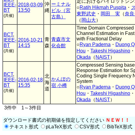
定におけるパイロットシン
沖
ーミナル
IEEE-
2018-03-09
○
Ratih Hikmah Puspita
・
BT
13:50
縄
ビル（宮
東野武史
・
岡田 実
（
奈良
(共催)
古島）
（
岡山大
）
Time Domain Compressed 
Channel Estimation in Fas
BCT
,
with Fractional Delay
青
青森市文
IEEE-
2016-10-21
○
Ryan Paderna
・
Duong Q
BT
14:15
森
化会館
Hou
・
Takeshi Higashino
・
(共催)
Okada
（
NAIST
）
Compressed Sensing base
Response Estimation for S
BCT
,
Coding Single Frequency 
北
かんぽの
IEEE-
2016-02-18
System
海
BT
15:35
宿 小樽
○
Ryan Paderna
・
Duong Q
道
(共催)
Hou
・
Takeshi Higashino
・
Okada
（
NAIST
）
3件中 1～3件目
ダウンロード書式の初期値を指定してください
ＮＥＷ！！
テキスト形式
pLaTeX形式
CSV形式
BibTeX形式