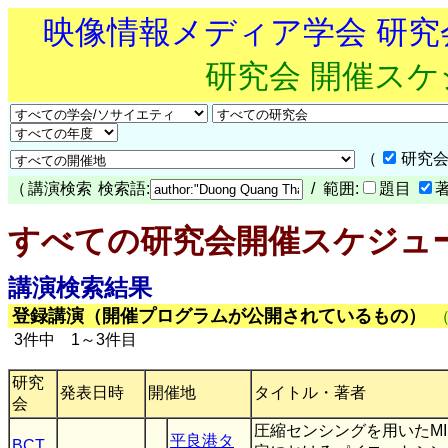
映像情報メディア学会 研
研究会 開催ス
（
研究会
（
講演検索
検索語:
/ 範囲:
題目
すべての研究会開催スケジュ
講演検索結果
登録講演（開催プログラムが公開されているもの）
3件中 1～3件目
研究
発表日時
開催地
タイトル・著者
会
圧縮センシングを用いたMI
平良港タ
BCT
,