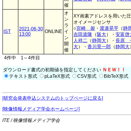
催
オ
XY画素アドレスを用いた
ン
オイメージセンサ
ラ
○
宮崎 袈
・
渡邉晃平
（
静
2021-06-30
IST
ONLINE
イ
13:00
吉田道隆
（
阪大
）・
安富啓
ン
人祥二
（
静岡大
）・
長原 
開
大
）・
香川景一郎
（
静岡大
催
4件中 1～4件目
ダウンロード書式の初期値を指定してください
ＮＥＷ！！
テキスト形式
pLaTeX形式
CSV形式
BibTeX形式
[研究会発表申込システムのトップページに戻る]
[映像情報メディア学会ホームページ]
ITE / 映像情報メディア学会