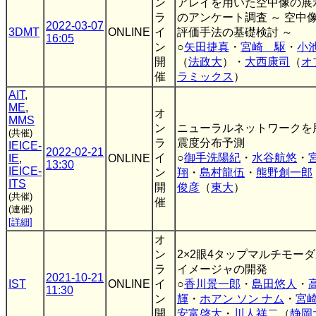
ン
アレイを用いた空中像の展
ラ
のアンケート調査 ～ 空中
2022-03-07
3DMT
ONLINE
イ
評価手法の基礎検討 ～
16:05
ン
○
矢田捷真
・
宮崎 駆
・
小
開
（
法政大
）・
大西康司
（
オ
催
ラミックス
）
AIT
,
ME
,
オ
MMS
ン
ニューラルネットワークを
(共催)
ラ
震度分布予測
IEICE-
2022-02-21
イ
○
御手洗陽紀
・
水谷航悠
・
IE
,
ONLINE
13:30
IEICE-
ン
翔
・
島村龍伍
・
熊野創一郎
ITS
開
俊彦
（
東大
）
(共催)
催
(連催)
[詳細]
オ
ン
2×2眼4タップマルチモー
ラ
イメージャの開発
2021-10-21
IST
ONLINE
イ
○
香川景一郎
・
島田悠人
・
11:30
ン
輝
・
ホアン ソン ナム
・
宮
開
安富啓太
・
川人祥二
（
静岡