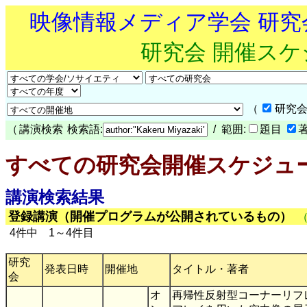
映像情報メディア学会 研
研究会 開催ス
（
研究会
（
講演検索
検索語:
/ 範囲:
題目
すべての研究会開催スケジュ
講演検索結果
登録講演（開催プログラムが公開されているもの）
4件中 1～4件目
研究
発表日時
開催地
タイトル・著者
会
オ
再帰性反射型コーナーリフ