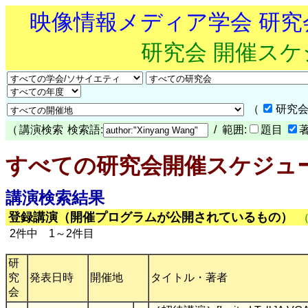
映像情報メディア学会 研
研究会 開催ス
（
研究会
（
講演検索
検索語:
/ 範囲:
題目
すべての研究会開催スケジュ
講演検索結果
登録講演（開催プログラムが公開されているもの）
2件中 1～2件目
研
究
発表日時
開催地
タイトル・著者
会