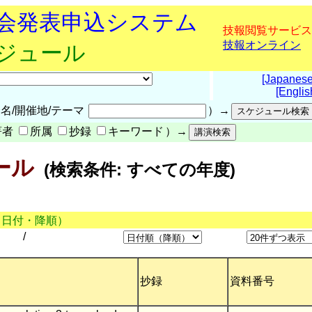
究会発表申込システム
技報閲覧サービス
技報オンライン
ケジュール
[Japanese
[Englis
名/開催地/テーマ
）→
著者
所属
抄録
キーワード
）→
ール
(検索条件: すべての年度)
（日付・降順）
/
抄録
資料番号