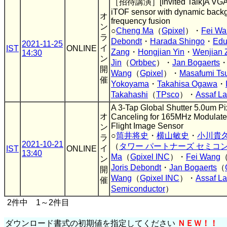
［招待講演］[Invited Talk]A VGA re
iTOF sensor with dynamic backg
オ
frequency fusion
ン
○
Cheng Ma
（
Gpixel
）・
Fei Wa
ラ
Debondt
・
Harada Shingo
・
Edu
2021-11-25
イ
IST
ONLINE
Zang
・
Hongjian Yin
・
Wenjian 
14:30
ン
Jin
（
Orbbec
）・
Jan Bogaerts
開
Wang
（
Gpixel
）・
Masafumi Tsu
催
Yokoyama
・
Takahisa Ogawa
・
Takahashi
（
TPsco
）・
Assaf L
A 3-Tap Global Shutter 5.0um P
オ
Canceling for 165MHz Modulated
Flight Image Sensor
ン
○
筒井将史
・
横山敏史
・
小川貴
ラ
2021-10-21
（
タワー パートナーズ セミコ
イ
IST
ONLINE
13:40
Ma
（
Gpixel INC
）・
Fei Wang
ン
Joris Debondt
・
Jan Bogaerts
（
開
Wang
（
Gpixel INC
）・
Assaf L
催
Semiconductor
）
2件中 1～2件目
ダウンロード書式の初期値を指定してください
ＮＥＷ！！