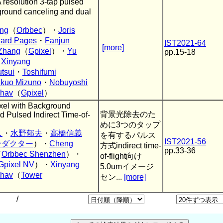
solution 3-tap pulsed
round canceling and dual
ng
（
Orbbec
）・
Joris
ard Pages
・
Fanjun
IST2021-64
[more]
Zhang
（
Gpixel
）・
Yu
pp.15-18
・
Xinyang
tsui
・
Toshifumi
Ikuo Mizuno
・
Nobuyoshi
ahav
（
Gpixel
）
ixel with Background
背景光除去のた
 Pulsed Indirect Time-of-
めに3つのタップ
久
・
水野郁夫
・
高橋信義
を有するパルス
IST2021-56
ンダクター
）・
Cheng
方式indirect time-
pp.33-36
（
Orbbec Shenzhen
）・
of-flight向け
Gpixel NV
）・
Xinyang
5.0umイメージ
ahav
（
Tower
セン...
[more]
/