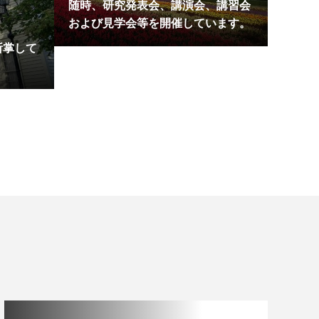
随時、研究発表会、講演会、講習会
および見学会等を開催しています。
所掌して