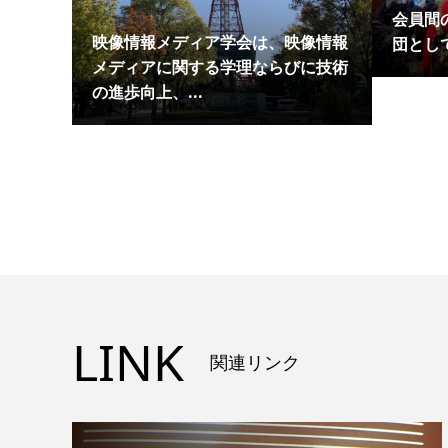
会員間
映像情報メディア学会は、映像情報
団とし
メディアに関する学理ならびに技術
の進歩向上、...
LINK
関連リンク