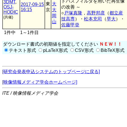
ドパスフィルタを用いた再生像
3DMT
,
東
大
2017-09-15
OSJ-
の改善 ～
16:15
京
大
HODIC
○
戸塚真隆
，
高野邦彦
（
都立産
岡
(共催)
技高専
）・
松本充司
（
早大
）・
山
佐藤甲癸
1件中 1～1件目
ダウンロード書式の初期値を指定してください
ＮＥＷ！！
テキスト形式
pLaTeX形式
CSV形式
BibTeX形式
[研究会発表申込システムのトップページに戻る]
[映像情報メディア学会ホームページ]
ITE / 映像情報メディア学会