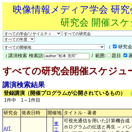
映像情報メディア学会 研
研究会 開催ス
（
研究会
（
講演検索
検索語:
/ 範囲:
題目
すべての研究会開催スケジュ
講演検索結果
登録講演（開催プログラムが公開されているもの）
1件中 1～1件目
研究会
発表日時
開催地
タイトル・著者
可視光通信を用いた計算機合成
東
ホログラムの伝送と再生 ～ バン
AIT
,
工