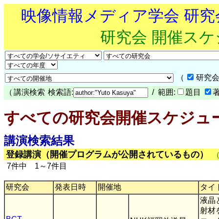
映像情報メディア学会 研
研究会 開催ス
（
研究会
（
講演検索
検索語:
/ 範囲:
題目
すべての研究会開催スケジュ
講演検索結果
登録講演（開催プログラムが公開されているもの）
7件中 1～7件目
研究会
発表日時
開催地
タイ
液晶
射材