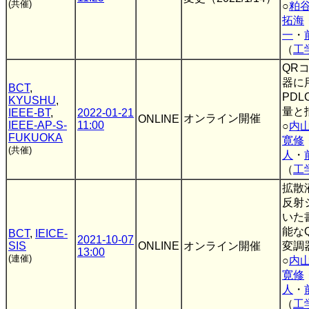
(共催)
○
粕
拓海
一
・
（
工
QR
器に
BCT
,
PD
KYUSHU
,
量と
IEEE-BT
,
2022-01-21
オンライン開催
ONLINE
IEEE-AP-S-
11:00
○
内
FUKUOKA
寛修
(共催)
人
・
（
工
拡散
反射
いた
能な
BCT
,
IEICE-
2021-10-07
SIS
ONLINE
オンライン開催
変調
13:00
(連催)
○
内
寛修
人
・
（
工