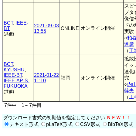
スピ
プタ
像信
BCT
,
IEEE-
ドの
2021-09-03
オンライン開催
BT
ONLINE
13:55
実験
(共催)
○
粕
達彦
（
工
拡散
BCT
,
イッ
KYUSHU
,
速化
IEEE-BT
,
2021-01-22
福岡
オンライン開催
究
IEEE-AP-S-
11:10
○
内
FUKUOKA
幹夫
(共催)
（
工
7件中 1～7件目
ダウンロード書式の初期値を指定してください
ＮＥＷ！！
テキスト形式
pLaTeX形式
CSV形式
BibTeX形式