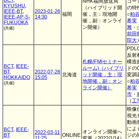
BCT
,
NHK福岡放送局
コー
KYUSHU
,
（ハイブリッド開
の特
IEEE-BT
,
2023-01-26
福岡
催，主：現地開
○
粕
IEEE-AP-S-
14:30
催，副：オンライ
希実
FUKUOKA
ン開催）
雅
・
(共催)
前田
院大
PD
反射
札幌(FMIセミナー
構造
BCT
,
IEEE-
ルーム)（ハイブリ
ドの
BT
,
2022-07-28
北海道
ッド開催，主：現
変調
HOKKAIDO
15:05
地開催，副：オン
○
粕
(共催)
ライン開催）
希実
市
・
（
工
映像
視光
動画
によ
BCT
,
IEEE-
オンライン開催へ
2022-03-11
BT
ONLINE
ジの
11:25
変更（2022/1/14）