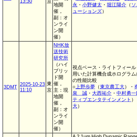
13:30
京
地開
永
・
小野健太
・
堀江陽介
（
ソ
催，
ューションズ
）
副：オ
ンライ
ン開
催）
NHK放
送技術
研究所
（ハイ
視点ベース・ライトフィール
ブリッ
用いた計算機合成ホログラム
ド開
の性能比較
東
催，
2025-10-23
○
上野歩夢
（
東京農工大
）・
3DMT
11:10
京
主：現
泉 誠
・
大西祐介
・
中村勇一
地開
ティブエンタテインメント
）
催，
大
）
副：オ
ンライ
ン開
催）
A 2.1μm High Dynamic Rang