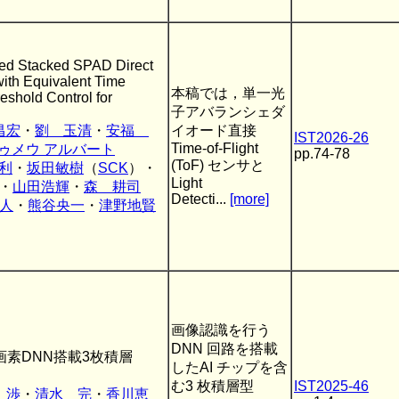
ted Stacked SPAD Direct
with Equivalent Time
本稿では，単一光
eshold Control for
子アバランシェダ
昌宏
・
劉 玉清
・
安福
イオード直接
IST2026-26
Time-of-Flight
ゥメウ アルバート
pp.74-78
(ToF) センサと
利
・
坂田敏樹
（
SCK
）・
Light
・
山田浩輝
・
森 耕司
Detecti...
[more]
人
・
熊谷央一
・
津野地賢
画像認識を行う
DNN 回路を搭載
0万画素DNN搭載3枚積層
したAI チップを含
む3 枚積層型
IST2025-46
 渉
・
清水 完
・
香川恵