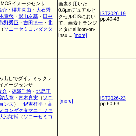
MOSイメージセンサ
画素を用いた
亮介
・
櫻井真由
・
大石秀
0.8µmデュアルピ
IST2026-19
本泰啓
・
影山友基
・
田中
クセルCISにおい
pp.40-43
熊野秀臣
・
吉田慎一
・
北
て、画素トランジ
（
ソニーセミコンダクタ
スタにsilicon-on-
insul...
[more]
読み出しでダイナミックレ
Sイメージセンサ
俊介
・
徳満千絵
・
北島正
賀広章
・
青木真実
（
ソニ
IST2026-23
[more]
pp.60-63
ョンズ
）・
鍋吉祥平
・
高
ミコンダクタマニュファ
大池祐輔
（
ソニーセミコ