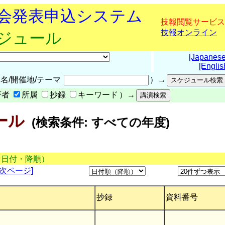
究会発表申込システム
技報閲覧サービス
技報オンライン
ケジュール
[Japanese
[Englis
名/開催地/テーマ
）→
著者
所属
抄録
キーワード
）→
ール
(検索条件: すべての年度)
（日付・降順）
[次ページ]
抄録
資料番号