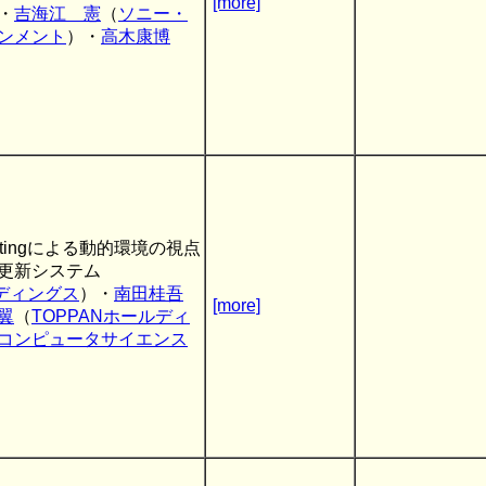
[more]
・
吉海江 憲
（
ソニー・
ンメント
）・
高木康博
plattingによる動的環境の視点
更新システム
ルディングス
）・
南田桂吾
[more]
翼
（
TOPPANホールディ
コンピュータサイエンス