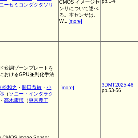
pp.1-4
CMOS イメージセ
ニーセミコンダクタソリ
ンサについて述べ
る。本センサは、
W...
[more]
ド変調ゾーンプレートを
におけるGPU並列化手法
3DMT2025-46
有松和之
・
勝田恭敏
・
小
[more]
pp.53-56
郎
（
ソニー・インタラク
・
高木康博
（
東京農工
e CMOS Image Sensor