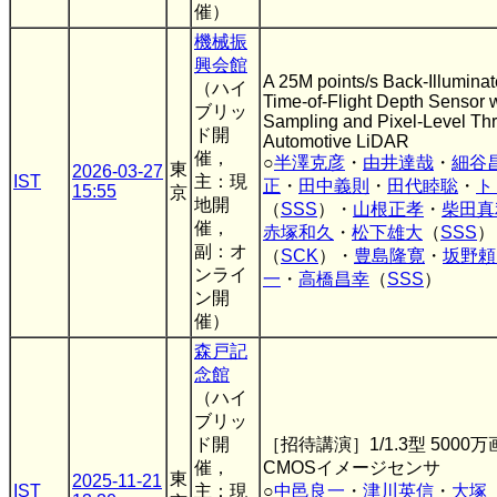
催）
機械振
興会館
A 25M points/s Back-Illumina
（ハイ
Time-of-Flight Depth Sensor 
ブリッ
Sampling and Pixel-Level Thr
ド開
Automotive LiDAR
催，
○
半澤克彦
・
由井達哉
・
細谷
東
2026-03-27
IST
主：現
正
・
田中義則
・
田代睦聡
・
ト
15:55
京
地開
（
SSS
）・
山根正孝
・
柴田真
催，
赤塚和久
・
松下雄大
（
SSS
）
副：オ
（
SCK
）・
豊島隆寛
・
坂野頼
ンライ
一
・
高橋昌幸
（
SSS
）
ン開
催）
森戸記
念館
（ハイ
ブリッ
ド開
［招待講演］1/1.3型 500
催，
CMOSイメージセンサ
東
2025-11-21
IST
主：現
○
中邑良一
・
津川英信
・
大塚