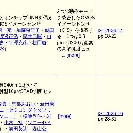
2つの動作モード
とオンチップDNNを備え
を統合したCMOS
ンCMOSイメージセンサ
イメージセンサ
岡一嘉
・
加藤恵里子
・
鶴田
（CIS）を提案す
IST2026-14
pp.18-22
渡邉正浩
・
藤井元暉
・
山
る．1つは0.8
史
・
半澤克彦
・
松田航
μm・3200万画素
SS
）
の高解像度ビュ
ー...
[more]
940nmにおいて
射型10µmSPAD測距セン
淳貴
・
馬郡あおい
・
倉田憲
ニーセミコンダクタソリ
IST2026-16
ソニー
）・
横地界斗
・
岩
[more]
pp.28-31
・
小木 純
（
ソニーセミ
）・
前田英訓
・
森山公