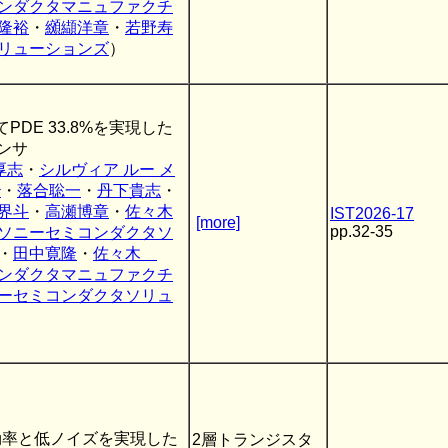
ンダクタマニュファクチ
隆裕
・
纐纈洋章
・
若野寿
リューションズ
）
PDE 33.8%を実現した
センサ
厚志
・
シルヴィア ルー メ
治
・
落合聡一
・
丹下貴志
・
界斗
・
高瀬博章
・
佐々木
IST2026-17
[more]
pp.32-35
ソニーセミコンダクタソ
・
田中寛隆
・
佐々木
ンダクタマニュファクチ
ーセミコンダクタソリュ
変換効率と低ノイズを実現した
2層トランジスタ