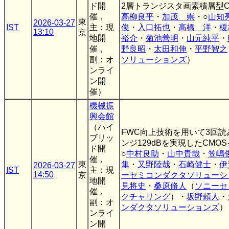
ド開
2層トランジスタ画素積層型C
催，
高柳良平
・
加茂 崇
・○
山知
東
2026-03-27
IST
主：現
俊
・
入口拓也
・
高橋 洋
・
榎
13:10
京
地開
裕介
・
菊池善明
・
山元純平
・
催，
野良昭
・
太田和伸
・
平野智之
副：オ
ソリューションズ
）
ンライ
ン開
催）
機械振
興会館
（ハイ
FWC向上技術を用いて3回
ブリッ
ンジ129dBを実現したCMO
ド開
○
中村良助
・
山中貴哉
・
笠嶋
催，
東
隼
・
又野陸哉
・
石崎健士
・
伊
2026-03-27
IST
主：現
14:50
京
ーセミコンダクタソリューシ
地開
見将史
・
桑原脩人
（
ソニーセ
催，
クチャリング
）・
坂野頼人
・
副：オ
ンダクタソリューションズ
）
ンライ
ン開