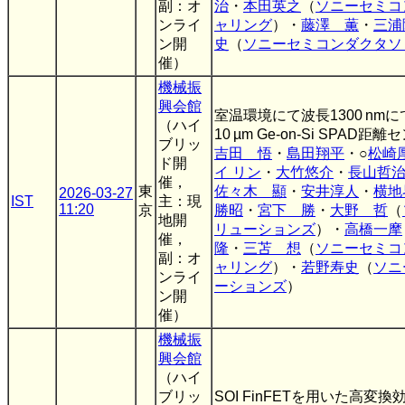
副：オ
治
・
本田英之
（
ソニーセミコ
ンライ
ャリング
）・
藤澤 薫
・
三浦
ン開
史
（
ソニーセミコンダクタソ
催）
機械振
興会館
室温環境にて波長1300 nmにて
（ハイ
10 µm Ge-on-Si SPAD距離
ブリッ
吉田 悟
・
島田翔平
・○
松崎
ド開
イ リン
・
大竹悠介
・
長山哲
催，
東
佐々木 顯
・
安井淳人
・
横地
2026-03-27
IST
主：現
11:20
京
勝昭
・
宮下 勝
・
大野 哲
（
地開
リューションズ
）・
高橋一摩
催，
隆
・
三苫 想
（
ソニーセミコ
副：オ
ャリング
）・
若野寿史
（
ソニ
ンライ
ーションズ
）
ン開
催）
機械振
興会館
（ハイ
ブリッ
SOI FinFETを用いた高