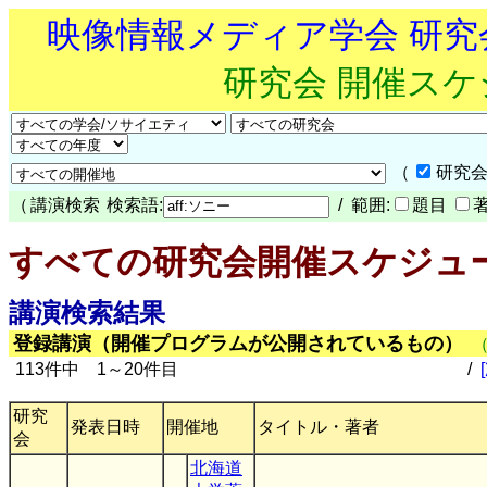
映像情報メディア学会 研
研究会 開催ス
（
研究会
（
講演検索
検索語:
/ 範囲:
題目
すべての研究会開催スケジュ
講演検索結果
登録講演（開催プログラムが公開されているもの）
113件中 1～20件目
/
研究
発表日時
開催地
タイトル・著者
会
北海道