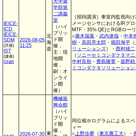
大学薬
学部第
二講義
［招待講演］車室内監視向け2
室
メージセンサにおけるIRグロ
IEICE-
（ハイ
ICD
,
MTF・35% QE)とRGB
ブリッ
IEICE-
北
○
廣木瑞葉
・
武内達哉
・
中本
ド開
SDM
2026-08-05
海
樹
・
高田亮太郎
・
堀田海平
（
11:25
(共催)
催，
道
リューションズ
）・
西村雄二
IST
主：現
（
ソニーセミコンダクタマニ
(連催)
地開
中村良助
・
豊島隆寛
・
坂野頼
[詳細]
催，
ミコンダクタソリューション
副：オ
ンライ
ン開
催）
機械振
興会館
（ハイ
ブリッ
同位相ホログラムによるスペ
ド開
ィー
催，
東
○
上野歩夢
（
東京農工大
）・
2026-07-30