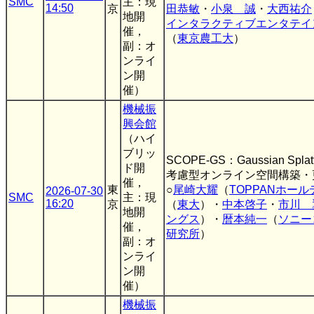
SMC
主：現
14:50
京
田恭敏
・
小泉 誠
・
大西祐介
地開
インタラクティブエンタテイ
催，
（
東京農工大
）
副：オ
ンライ
ン開
催）
機械振
興会館
（ハイ
ブリッ
SCOPE-GS：Gaussian S
ド開
考慮型オンライン空間構築・
催，
東
○
尾崎大耀
（
TOPPANホー
2026-07-30
SMC
主：現
16:20
京
（
東大
）・
中本啓子
・
市川 
地開
ングス
）・
暦本純一
（
ソニー
催，
研究所
）
副：オ
ンライ
ン開
催）
機械振