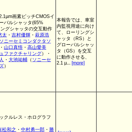
.1µm画素ピッチCMOSイ
本報告では、車室
ーバルシャッタ(65%
内監視用途に向け
ローリングシャッタの交互動作
て、ローリングシ
悠太
・
吉村優輝
・
萩原浩
ャッタ（RS）と
ソニーセミコンダクタソ
グローバルシャッ
・
山口真悟
・
高山愛美
タ（GS）を交互
ュファクチャリング
）・
に動作させる、
人
・
大池祐輔
（
ソニーセ
2.1 µ...
[more]
ズ
）
ックルレス・ホログラフ
有松和之
・
中村勇一郎
・
勝