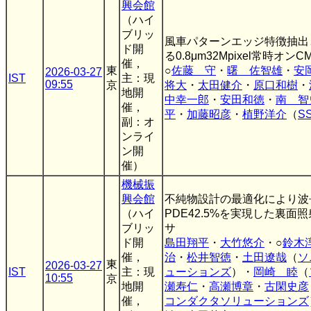
興会館
（ハイ
ブリッ
風車パターンエッジ特徴抽出
ド開
る0.8μm32Mpixel常時オ
催，
東
○
佐藤 守
・
曙 佐智雄
・
安
2026-03-27
IST
主：現
09:55
京
将大
・
太田健介
・
原口和樹
・
地開
中幸一郎
・
安田和徳
・
南 智
催，
平
・
加藤昭彦
・
植野洋介
（
S
副：オ
ンライ
ン開
催）
機械振
興会館
不純物設計の最適化により波長
（ハイ
PDE42.5%を実現した裏面照
ブリッ
サ
ド開
島田翔平
・
大竹悠介
・○
鈴木
催，
治
・
松井智徳
・
土田遼哉
（
ソ
東
2026-03-27
IST
主：現
ューションズ
）・
岡崎 睦
（
10:55
京
地開
瀬寿仁
・
高瀬博章
・
古閑史彦
催，
コンダクタソリューションズ