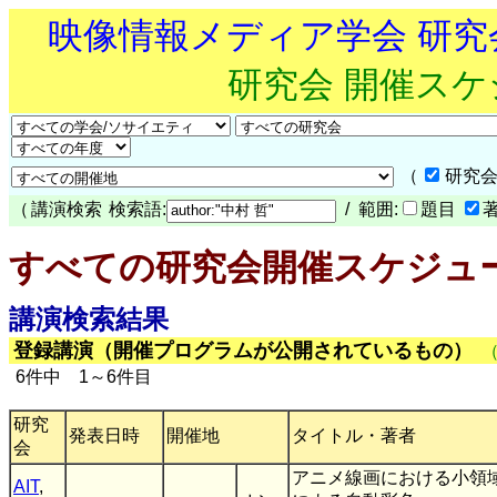
映像情報メディア学会 研
研究会 開催ス
（
研究会
（
講演検索
検索語:
/ 範囲:
題目
すべての研究会開催スケジュ
講演検索結果
登録講演（開催プログラムが公開されているもの）
6件中 1～6件目
研究
発表日時
開催地
タイトル・著者
会
アニメ線画における小領
AIT
,