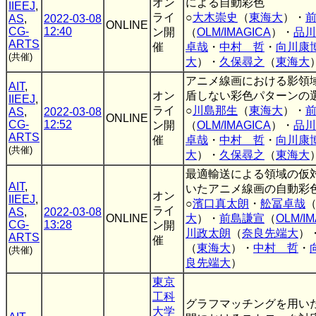
オン
による自動彩色
IIEEJ
,
ライ
○
大木崇史
（
東海大
）・
AS
,
2022-03-08
ONLINE
CG-
12:40
ン開
（
OLM/IMAGICA
）・
品川
ARTS
催
卓哉
・
中村 哲
・
向川康
(共催)
大
）・
久保尋之
（
東海大
アニメ線画における影領
AIT
,
オン
盾しない彩色パターンの
IIEEJ
,
ライ
○
川島那生
（
東海大
）・
AS
,
2022-03-08
ONLINE
CG-
12:52
ン開
（
OLM/IMAGICA
）・
品川
ARTS
催
卓哉
・
中村 哲
・
向川康
(共催)
大
）・
久保尋之
（
東海大
最適輸送による領域の仮
AIT
,
いたアニメ線画の自動彩
オン
IIEEJ
,
○
濱口真太朗
・
舩冨卓哉
ライ
AS
,
2022-03-08
ONLINE
大
）・
前島謙宣
（
OLM/I
CG-
13:28
ン開
川政太朗
（
奈良先端大
）
ARTS
催
（
東海大
）・
中村 哲
・
(共催)
良先端大
）
東京
工科
グラフマッチングを用い
大学