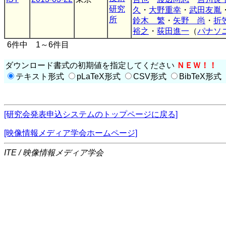
研究
久
・
大野重幸
・
武田友胤
所
鈴木 繁
・
矢野 尚
・
折
裕之
・
荻田進一
（
パナソ
6件中 1～6件目
ダウンロード書式の初期値を指定してください
ＮＥＷ！！
テキスト形式
pLaTeX形式
CSV形式
BibTeX形式
[研究会発表申込システムのトップページに戻る]
[映像情報メディア学会ホームページ]
ITE / 映像情報メディア学会