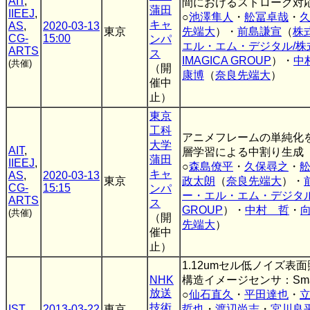
AIT
,
間におけるストローク対
蒲田
IIEEJ
,
○
池澤隼人
・
舩冨卓哉
・
キャ
AS
,
2020-03-13
東京
先端大
）・
前島謙宣
（
株
CG-
15:00
ンパ
エル・エム・デジタル/株
ARTS
ス
IMAGICA GROUP
）・
中
(共催)
（開
康博
（
奈良先端大
）
催中
止）
東京
工科
アニメフレームの単純化
大学
AIT
,
層学習による中割り生成
蒲田
IIEEJ
,
○
森島僚平
・
久保尋之
・
キャ
AS
,
2020-03-13
東京
政太朗
（
奈良先端大
）・
CG-
15:15
ンパ
ー・エル・エム・デジタル,I
ARTS
ス
GROUP
）・
中村 哲
・
(共催)
（開
先端大
）
催中
止）
1.12umセル低ノイズ表
NHK
構造イメージセンサ：SmartF
放送
○
仙石直久
・
平田達也
・
技術
IST
2013-03-22
東京
哲也
・
渡辺尚志
・
宮川良