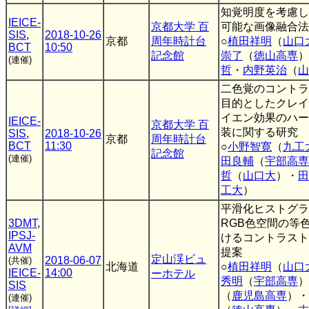
知覚明度を考慮し
IEICE-
京都大学 百
可能な画像融合法
SIS
,
2018-10-26
京都
周年時計台
○
植田祥明
（
山口
BCT
10:50
記念館
崇了
（
徳山高専
）
(連催)
哲
・
内野英治
（
山
二色覚のコントラ
目的としたクレイ
イエン効果のハー
IEICE-
京都大学 百
装に関する研究
SIS
,
2018-10-26
京都
周年時計台
BCT
11:30
○
小野智寛
（
九工
記念館
(連催)
田良輔
（
宇部高専
哲
（
山口大
）・
田
工大
）
平滑化ヒストグラ
3DMT
,
RGB色空間の等
IPSJ-
けるコントラスト
AVM
提案
定山渓ビュ
2018-06-07
(共催)
北海道
○
植田祥明
（
山口
IEICE-
14:00
ーホテル
秀明
（
宇部高専
）
SIS
（
鹿児島高専
）・
(連催)