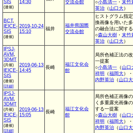
SIS
14:30
交流会館
○
小島清一
・
末竹
(連催)
英治
（
山口大
）
ヒストグラム指定
BCT
,
換画像を用いた多
福井県国際
IEICE-
2019-10-24
福井
の融合法に関する
SIS
15:10
交流会館
○
森山大樹
・
末竹
(連催)
英治
（
山口大
）
IPSJ-
AVM
,
局所色補正法の改
3DMT
一提案
福江文化会
2019-06-13
(共催)
長崎
○
小島清一
（
山口
IEICE-
14:45
館
祥明
（
福岡大
）・
SIS
内野英治
（
山口大
(連催)
[詳細]
IPSJ-
局所色補正画像の
AVM
,
く多重露光画像の
3DMT
福江文化会
する一提案
2019-06-13
(共催)
長崎
IEICE-
15:05
館
○
森山大樹
（
山口
SIS
祥明
（
福岡大
）・
(連催)
内野英治
（
山口大
[詳細]