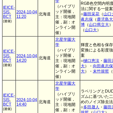
学
RGB色空間内明
（ハイブリ
IEICE-
法に関する一提案
ッド開催，
SIS
,
2024-10-04
北海道
○
藤田采花
（
山口
BCT
11:20
主：現地開
眞志保
（
鹿児島大
(連催)
催，副：オ
博
（
山口県立大
）
ンライン開
（
山口大
）
催）
北星学園大
学
輝度と色相を保存
（ハイブリ
変換による彩度強
IEICE-
ッド開催，
案
SIS
,
2024-10-04
北海道
BCT
14:20
主：現地開
○
樋口恵汰
・
藤田
(連催)
催，副：オ
大
）・
向田眞志保
ンライン開
大
）・
末竹規哲
（
催）
北星学園大
学
ラベリングとDU
（ハイブリ
IEICE-
ズムに基づいた二
ッド開催，
SIS
,
2024-10-04
北海道
めのノイズ除去法
BCT
14:40
主：現地開
○
多田晟人
・
藤田
(連催)
催，副：オ
規哲
（
山口大
）