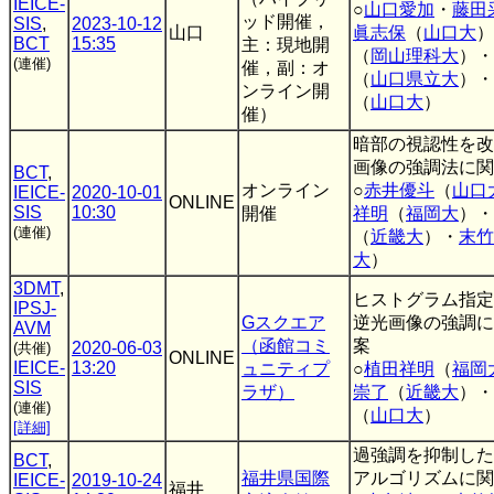
IEICE-
○
山口愛加
・
藤田
ッド開催，
SIS
,
2023-10-12
山口
眞志保
（
山口大
）
BCT
15:35
主：現地開
（
岡山理科大
）・
(連催)
催，副：オ
（
山口県立大
）・
ンライン開
（
山口大
）
催）
暗部の視認性を改
画像の強調法に関
BCT
,
オンライン
○
赤井優斗
（
山口
IEICE-
2020-10-01
ONLINE
SIS
10:30
開催
祥明
（
福岡大
）・
(連催)
（
近畿大
）・
末竹
大
）
3DMT
,
ヒストグラム指定
IPSJ-
Gスクエア
逆光画像の強調に
AVM
（函館コミ
案
2020-06-03
(共催)
ONLINE
IEICE-
13:20
ュニティプ
○
植田祥明
（
福岡
SIS
ラザ）
崇了
（
近畿大
）・
(連催)
（
山口大
）
[詳細]
過強調を抑制した
BCT
,
福井県国際
アルゴリズムに関
IEICE-
2019-10-24
福井