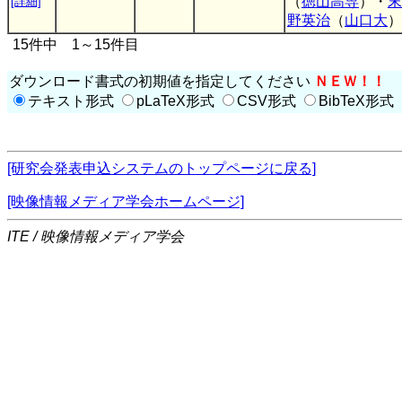
（
徳山高専
）・
末
[詳細]
野英治
（
山口大
）
15件中 1～15件目
ダウンロード書式の初期値を指定してください
ＮＥＷ！！
テキスト形式
pLaTeX形式
CSV形式
BibTeX形式
[研究会発表申込システムのトップページに戻る]
[映像情報メディア学会ホームページ]
ITE / 映像情報メディア学会