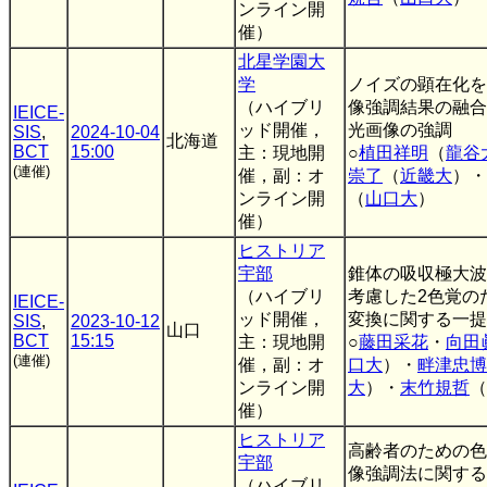
ンライン開
催）
北星学園大
学
ノイズの顕在化を
（ハイブリ
像強調結果の融合
IEICE-
ッド開催，
光画像の強調
SIS
,
2024-10-04
北海道
BCT
15:00
主：現地開
○
植田祥明
（
龍谷
(連催)
催，副：オ
崇了
（
近畿大
）・
ンライン開
（
山口大
）
催）
ヒストリア
宇部
錐体の吸収極大波
（ハイブリ
考慮した2色覚の
IEICE-
ッド開催，
変換に関する一提
SIS
,
2023-10-12
山口
BCT
15:15
主：現地開
○
藤田采花
・
向田
(連催)
催，副：オ
口大
）・
畔津忠博
ンライン開
大
）・
末竹規哲
（
催）
ヒストリア
高齢者のための色
宇部
像強調法に関する
（ハイブリ