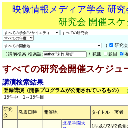
映像情報メディア学会 研
研究会 開催ス
（
研究会
（
講演検索
検索語:
/ 範囲:
題目
すべての研究会開催スケジュ
講演検索結果
登録講演（開催プログラムが公開されているもの）
15件中 1～15件目
研究
発表日時
開催地
タイトル・著者
会
北星学園大
1型及び2型2色