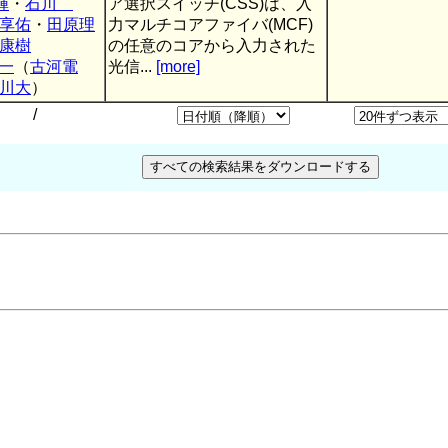
輝
・
石川
ア選択スイッチ(CSS)は、入
享佑
・
田原理
力マルチコアファイバ(MCF)
康樹
の任意のコアから入力された
一
（
古河電
光信...
[more]
川大
）
/