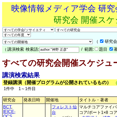
映像情報メディア学会 研
研究会 開催ス
（
研究会
（
講演検索
検索語:
/ 範囲:
題目
すべての研究会開催スケジュ
講演検索結果
登録講演（開催プログラムが公開されているもの）
1件中 1～1件目
研究会
発表日時
開催地
タイトル・著者
BCT
,
フォレスト仙
マルチコアファイバ
IEICE-
台
コア/ポート1×8 
OCS
,