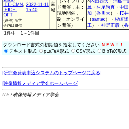
（ハイブリッ
○
内田雄大
・
浦島一
宮
IEE-CMN
,
2022-11-11
ド開催，主：
翼
・
村尾尚真
・
中田
IEICE-
15:40
城
現地開催，
加
（
香川大
）・
桜井
OFT
副：オンライ
（
santec
）・
杉崎隆
(連催)
※学
ン開催）
工
）・
神野正彦
（
香
会内は併催
1件中 1～1件目
ダウンロード書式の初期値を指定してください
ＮＥＷ！！
テキスト形式
pLaTeX形式
CSV形式
BibTeX形式
[研究会発表申込システムのトップページに戻る]
[映像情報メディア学会ホームページ]
ITE / 映像情報メディア学会