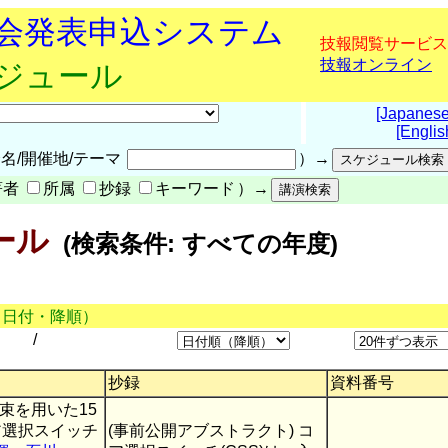
究会発表申込システム
技報閲覧サービス
技報オンライン
ケジュール
[Japanese
[Englis
名/開催地/テーマ
）→
著者
所属
抄録
キーワード
）→
ール
(検索条件: すべての年度)
（日付・降順）
/
抄録
資料番号
束を用いた15
コア選択スイッチ
(事前公開アブストラクト) コ