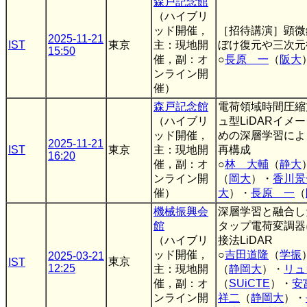
森戸記念館
（ハイブリ
ッド開催，
［招待講演］顕微
2025-11-21
IST
東京
主：現地開
ぼけ復元や三次元
15:50
催，副：オ
○
長原 一
（
阪大
ンライン開
催）
森戸記念館
電荷領域時間圧縮
（ハイブリ
ュ型LiDARイメ
ッド開催，
めの深層学習によ
2025-11-21
IST
東京
主：現地開
再構成
16:20
催，副：オ
○
林 大輔
（
静大
ンライン開
（
岡大
）・
香川景
催）
大
）・
長原 一
（
機械振興会
深層学習と融合し
館
タップ電荷変調器
（ハイブリ
接法LiDAR
ッド開催，
○
吉田道隆
（
学振
2025-03-21
東京
IST
12:25
主：現地開
（
静岡大
）・
リュ
催，副：オ
（
SUiCTE
）・
安
ンライン開
祥二
（
静岡大
）・