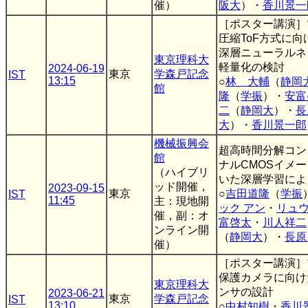
催）
阪大
）・
香川景一
［ポスター講演］
圧縮ToF方式に
深層ニューラルネ
東京理科大
軽量化の検討
2024-06-19
東京
学森戸記念
IST
13:15
○
林 大輔
（
静岡
館
隆
（
学振
）・
安富
二
（
静岡大
）・
長
大
）・
香川景一郎
機械振興会
超高時間分解コン
館
ナルCMOSイメ
（ハイブリ
いた深層学習による
ッド開催，
2023-09-15
東京
○
吉田道隆
（
学振
IST
11:45
主：現地開
ック アン
・
リュウ
催，副：オ
富啓太
・
川人祥二
ンライン開
（
静岡大
）・
長原
催）
［ポスター講演］
保護カメラに向け
東京理科大
ンサの設計
2023-06-21
東京
学森戸記念
IST
13:10
○
中村知樹
・
香川