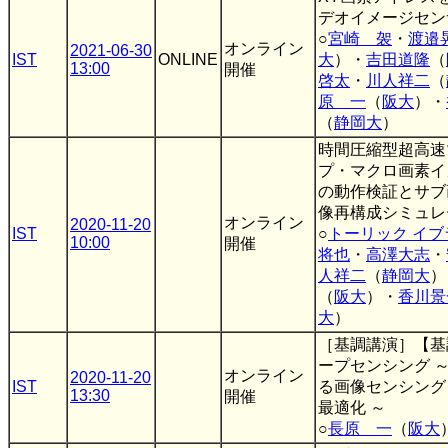
デオイメージセン
○
宮崎 袈
・
渡邉
オンライン
2021-06-30
IST
ONLINE
大
）・
吉田道隆
（
13:00
開催
啓太
・
川人祥二
（
原 一
（
阪大
）・
（
静岡大
）
時間圧縮型超高速
プ・マクロ画素イ
の動作検証とサブ
像再構成シミュレ
オンライン
2020-11-20
IST
○
トーリック イブ
10:00
開催
将也
・
高澤大志
・
人祥二
（
静岡大
）
（
阪大
）・
香川景
大
）
［基調講演］【基
ープセンシング 
オンライン
2020-11-20
IST
る画像センシング
13:30
開催
最適化 ～
○
長原 一
（
阪大