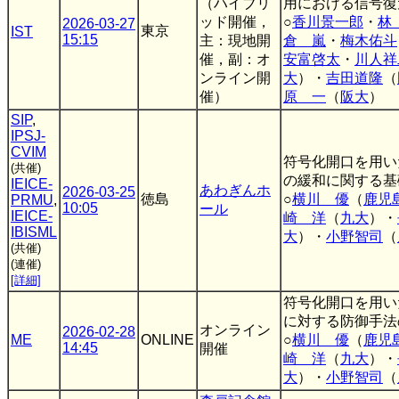
（ハイブリ
用における信号復
ッド開催，
○
香川景一郎
・
林
2026-03-27
東京
IST
15:15
主：現地開
倉 嵐
・
梅木佑斗
催，副：オ
安富啓太
・
川人祥
ンライン開
大
）・
吉田道隆
（
催）
原 一
（
阪大
）
SIP
,
IPSJ-
CVIM
符号化開口を用い
(共催)
の緩和に関する基
IEICE-
あわぎんホ
2026-03-25
徳島
○
横川 優
（
鹿児
PRMU
,
10:05
ール
IEICE-
崎 洋
（
九大
）・
IBISML
大
）・
小野智司
（
(共催)
(連催)
[詳細]
符号化開口を用い
に対する防御手法
オンライン
2026-02-28
ME
ONLINE
○
横川 優
（
鹿児
14:45
開催
崎 洋
（
九大
）・
大
）・
小野智司
（