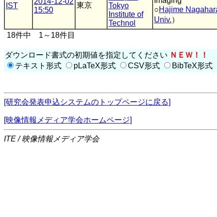
Imaging
2014-12-02
東京
IST
Tokyo
○
Hajime Nagahar
15:50
Institute of
Univ.
）
Technol
18件中 1～18件目
ダウンロード書式の初期値を指定してください
ＮＥＷ！！
テキスト形式
pLaTeX形式
CSV形式
BibTeX形式
[研究会発表申込システムのトップページに戻る]
[映像情報メディア学会ホームページ]
ITE / 映像情報メディア学会