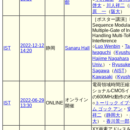
館
啓太
・
川人祥二
（
原 一
（
阪大
）
［ポスター講演］R
Sequence Modulat
Multiple-Gate of In
Handling Multi-T
Interference
2022-12-12
○
Luo Wenbin
・
Ta
IST
静岡
Sanaru Hall
14:20
Iwaguchi
（
Kyushu
Hajime Nagahara
Univ.
）・
Ryusuk
Sagawa
（
AIST
）
Kawasaki
（
Kyush
電荷領域時間圧縮
ショナルCMOS
の600MHz動作の
オンライン
2022-06-29
IST
ONLINE
○
トーリック イブ
13:30
開催
ム ゴック アン
・
祥二
（
静岡大
）・
大
）・
香川景一郎
XY画素アドレス