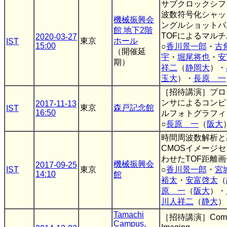
サブクロックシフ
波数符号化シャッ
機械振興会
ングルショットパ
館 地下2階
TOFによるマル
2020-03-27
東京
ホール
IST
15:00
○
香川景一郎
・
古
（開催延
宇
・
堀尾将也
・
安
期）
祥二
（
静岡大
）・
玉大
）・
長原 一
［招待講演］プロ
ンサによるコンピ
2017-11-13
東京
森戸記念館
IST
16:50
ルフォトグラフィ
○
長原 一
（
阪大
時間周波数解析と
CMOSイメージ
わせたTOF距離
機械振興会
2017-09-25
IST
東京
○
香川景一郎
・
宮
14:10
館
裕太
・
安富啓太
（
原 一
（
阪大
）・
川人祥二
（
静大
）
Tamachi
［招待講演］Comput
Campus,