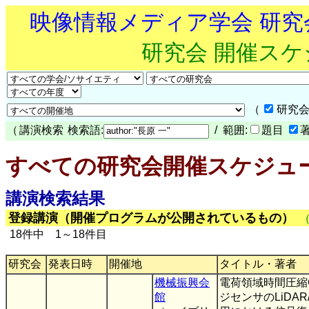
映像情報メディア学会 研
研究会 開催ス
（
研究会
（
講演検索
検索語:
/ 範囲:
題目
すべての研究会開催スケジュ
講演検索結果
登録講演（開催プログラムが公開されているもの）
18件中 1～18件目
研究会
発表日時
開催地
タイトル・著者
機械振興会
電荷領域時間圧縮
館
ジセンサのLiDAR/