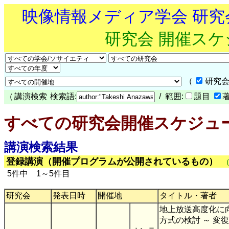
映像情報メディア学会 研
研究会 開催ス
（
研究会
（
講演検索
検索語:
/ 範囲:
題目
すべての研究会開催スケジュ
講演検索結果
登録講演（開催プログラムが公開されているもの）
5件中 1～5件目
研究会
発表日時
開催地
タイトル・著者
地上放送高度化に向
方式の検討 ～ 変