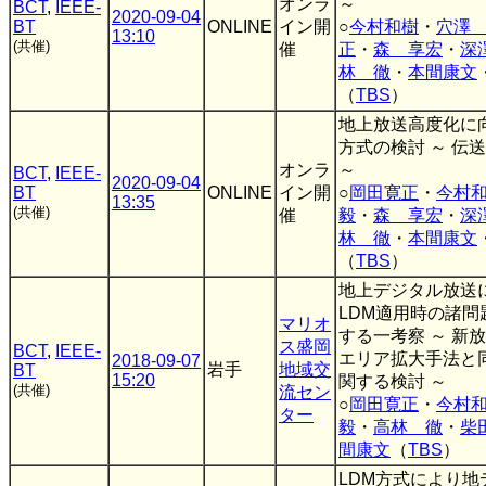
オンラ
～
BCT
,
IEEE-
2020-09-04
BT
ONLINE
イン開
○
今村和樹
・
穴澤
13:10
(共催)
催
正
・
森 享宏
・
深
林 徹
・
本間康文
（
TBS
）
地上放送高度化に向
方式の検討 ～ 伝
オンラ
～
BCT
,
IEEE-
2020-09-04
BT
ONLINE
イン開
○
岡田寛正
・
今村
13:35
(共催)
催
毅
・
森 享宏
・
深
林 徹
・
本間康文
（
TBS
）
地上デジタル放送
LDM適用時の諸問
マリオ
する一考察 ～ 新
ス盛岡
BCT
,
IEEE-
エリア拡大手法と
2018-09-07
岩手
地域交
BT
15:20
関する検討 ～
(共催)
流セン
○
岡田寛正
・
今村
ター
毅
・
高林 徹
・
柴
間康文
（
TBS
）
LDM方式により地