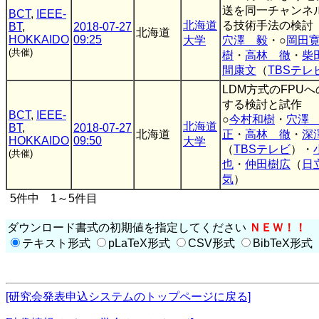
送を同一チャンネ
BCT
,
IEEE-
北海道
る技術手法の検討
BT
,
2018-07-27
北海道
HOKKAIDO
09:25
大学
穴澤 毅
・○
岡田
(共催)
樹
・
高林 徹
・
柴
間康文
（
TBSテレ
LDM方式のFPU
する検討と試作
BCT
,
IEEE-
○
今村和樹
・
穴澤
北海道
BT
,
2018-07-27
北海道
正
・
高林 徹
・
深
HOKKAIDO
09:50
大学
（
TBSテレビ
）・
(共催)
也
・
仲田樹広
（
日
気
）
5件中 1～5件目
ダウンロード書式の初期値を指定してください
ＮＥＷ！！
テキスト形式
pLaTeX形式
CSV形式
BibTeX形式
[研究会発表申込システムのトップページに戻る]