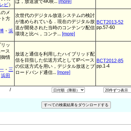
は，放送波で4K映...
[more]
レビ
）
ムのメ
次世代のデジタル放送システムの検討
ート方
が進められている．現在のデジタル放
BCT2013-52
pp.57-60
送が開発された当時のコンテンツ配信
博
・
浜
環境と比べ，コンテ...
[more]
ブリッ
ベース
放送と通信を利用したハイブリッド配
制御情
信を目指した伝送方式としてIPベース
BCT2012-85
pp.1-4
の伝送方式を用い，デジタル放送とブ
一
・
三
ロードバンド通信...
[more]
・
浜田
/