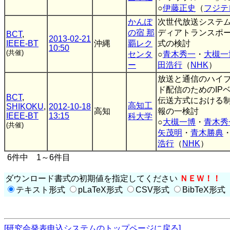
○
伊藤正史
（
フジテ
かんぽ
次世代放送システ
の宿 那
ディアトランスポ
BCT
,
2013-02-21
IEEE-BT
沖縄
覇レク
式の検討
10:50
(共催)
センタ
○
青木秀一
・
大槻一
ー
田浩行
（
NHK
）
放送と通信のハイ
ド配信のためのIP
BCT
,
伝送方式における
高知工
SHIKOKU
,
2012-10-18
高知
報の一検討
IEEE-BT
13:15
科大学
○
大槻一博
・
青木秀
(共催)
矢茂明
・
青木勝典
浩行
（
NHK
）
6件中 1～6件目
ダウンロード書式の初期値を指定してください
ＮＥＷ！！
テキスト形式
pLaTeX形式
CSV形式
BibTeX形式
[研究会発表申込システムのトップページに戻る]