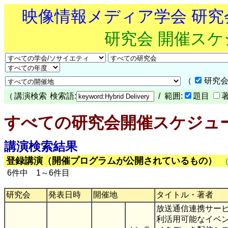
映像情報メディア学会 研
研究会 開催ス
（
研究会
（
講演検索
検索語:
/ 範囲:
題目
すべての研究会開催スケジュ
講演検索結果
登録講演（開催プログラムが公開されているもの）
6件中 1～6件目
研究会
発表日時
開催地
タイトル・著者
放送通信連携サー
利活用可能なイベ