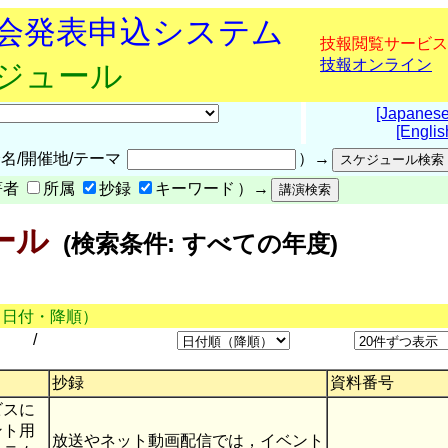
究会発表申込システム
技報閲覧サービス
技報オンライン
ケジュール
[Japanese
[Englis
名/開催地/テーマ
）→
著者
所属
抄録
キーワード
）→
ール
(検索条件: すべての年度)
（日付・降順）
/
抄録
資料番号
ビスに
ント用
放送やネット動画配信では，イベント