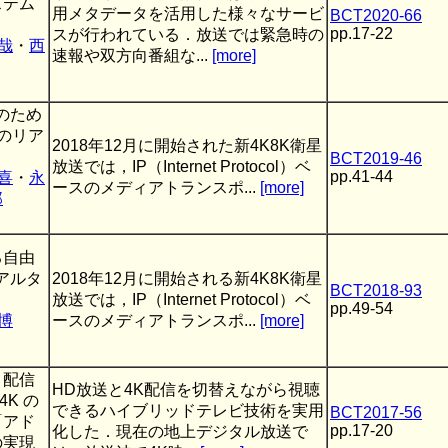
ステム
用メタデータを活用した様々なサービ
BCT2020-66
pp.17-22
スが行われている．放送では緊急時の
哉
・
西
速報や双方向番組な...
[more]
のため
のリア
2018年12月に開始された新4K8K衛星
BCT2019-46
放送では，IP（Internet Protocol）ベ
pp.41-44
喜
・
永
ースのメディアトランスポ...
[more]
郎
る自由
アルタ
2018年12月に開始される新4K8K衛星
BCT2018-93
放送では，IP（Internet Protocol）ベ
pp.49-54
博
ースのメディアトランスポ...
[more]
と配信
HD放送と4K配信を切替えながら視聴
4K の
できるハイブリッドテレビ技術を実用
BCT2017-56
「アド
pp.17-20
化した．現在の地上デジタル放送で
の実現