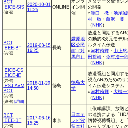
オンラ
メタデータ配信シ
BCT
,
2020-10-01
IEICE-SIS
ONLINE
イン開
の開発
11:25
(連催)
催
○
瀧口 徹
・
池尾誠
村 敏
・
藤沢 寛
（
NHK
）
放送と同期するAR
厳原地
の動的3次元モデル
BCT
,
区公民
ルタイム伝送
2019-03-15
長崎
IEEE-BT
16:25
館（対
○
河村侑輝
・
山上悠
(共催)
馬市）
田裕靖
・
今村浩一
（
NHK
）
IEICE-CS
,
放送番組と同期す
IEICE-IE
視点ARのためのリ
(共催)
徳島大
2018-11-29
IPSJ-AVM
,
徳島
イム伝送システム
14:50
学
BCT
○
河村侑輝
・
大槻一
(共催)
（
NHK
）
(連催)
[詳細]
［依頼講演］放送
日本テ
の連携による「HD/
BCT
,
2017-06-16
IEEE-BT
東京
レビ汐
切替視聴番組」と
15:25
(共催)
留本社
レッサブルＴＶ」