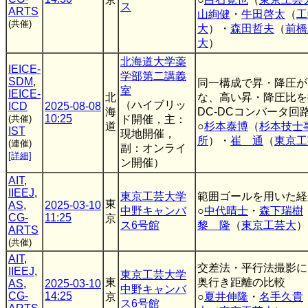
ス
ARTS
山絢健
・
牛田啓太
（
工
(共催)
大
）・
森田哲夫
（
前橋
大
）
北海道大学薬
IEICE-
学部第二講義
SDM
,
同一構成で昇・降圧が
室
IEICE-
北
な、高い昇・降圧比を
（ハイブリッ
ICD
2025-08-08
海
DC-DCコンバータ回
10:25
(共催)
ド開催，主：
道
○
杉本泰博
（
杉本技士
IST
現地開催，
所
）・
崔 通
（
東京工
(連催)
副：オンライ
[詳細]
ン開催）
AIT
,
IIEEJ
,
東京工芸大学
範囲ゴールを用いた経
東
AS
,
2025-03-10
中野キャンバ
○
中代晴士
・
森下瑞樹
CG-
11:25
京
ス6号館
黎 隆
（
東京工芸大
）
ARTS
(共催)
AIT
,
交差法・平行法撮影に
IIEEJ
,
東京工芸大学
東
奥行き距離の比較
AS
,
2025-03-10
中野キャンバ
CG-
14:25
京
○
夏井伸隆
・
名手久貴
ス6号館