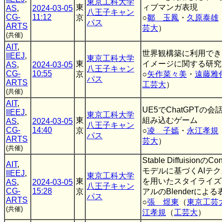
東京工科大学
東
ィブマンガ表現
AS
,
2024-03-05
八王子キャン
CG-
11:12
京
○
鄒 玉鳳
・
久原泰雄
パス
ARTS
芸大
）
(共催)
AIT
,
世界観構築に利用でき
IIEEJ
,
東京工科大学
東
イメージに関する研究
AS
,
2024-03-05
八王子キャン
CG-
10:55
京
○
矢作菜々美
・
遠藤雅
パス
ARTS
工芸大
）
(共催)
AIT
,
UE5でChatGPTの
IIEEJ
,
東京工科大学
東
組み込むゲーム
AS
,
2024-03-05
八王子キャン
CG-
14:40
京
○
凌 子嫣
・
永江孝規
パス
ARTS
芸大
）
(共催)
Stable DiffuisionのCon
AIT
,
モデルに基づくAIテ
IIEEJ
,
東京工科大学
東
を用いたスタイライズ
AS
,
2024-03-05
八王子キャン
CG-
15:28
京
アルのBlenderによる
パス
ARTS
○
張 煜東
（
東京工芸
(共催)
江孝規
（
工芸大
）