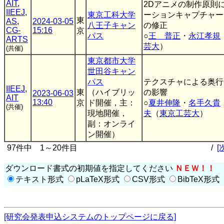
AIT
,
2Dアニメの制作原則
IIEEJ
,
東京工科大学
ーションキャプチャー
東
AS
,
2024-03-05
八王子キャン
の修正
CG-
15:16
京
パス
○
王 普正
・
永江孝規
ARTS
芸大
）
(共催)
東京都市大学
世田谷キャン
パス
テクスチャによる奥行
IIEEJ
,
東
（ハイブリッ
の影響
2023-06-03
AIT
13:40
京
ド開催，主：
○
夏井伸隆
・
名手久貴
(共催)
現地開催，
夫
（
東京工芸大
）
副：オンライ
ン開催）
97件中 1～20件目
/
[
ダウンロード書式の初期値を指定してください
ＮＥＷ！！
テキスト形式
pLaTeX形式
CSV形式
BibTeX形式
[研究会発表申込システムのトップページに戻る]