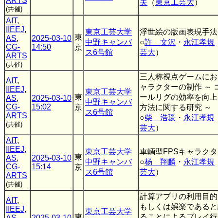
ARTS
夫
（
東京工芸大
）
(共催)
AIT
,
IIEEJ
,
東京工芸大学
浮世絵の版画表現手法
東
AS
,
2025-03-10
中野キャンバ
○
許 文沢
・
永江孝規
CG-
14:50
京
ス6号館
芸大
）
ARTS
(共催)
三人称視点ゲームにお
AIT
,
ャラクターの制作 ～ 
IIEEJ
,
東京工芸大学
東
ールリグの効率を向上
AS
,
2025-03-10
中野キャンバ
CG-
15:02
京
方法に関する研究 ～
ス6号館
ARTS
○
柴 浩瑗
・
永江孝規
(共催)
芸大
）
AIT
,
IIEEJ
,
東京工芸大学
車輌型FPSキャラクタ
東
AS
,
2025-03-10
中野キャンバ
○
杨 翔麟
・
永江孝規
CG-
15:14
京
ス6号館
芸大
）
ARTS
(共催)
計算アプリの利用目的
AIT
,
もしくは娯楽であると
IIEEJ
,
東京工芸大学
東
ることによるプレイ行
AS
,
2025-03-10