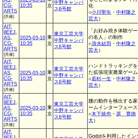
中野キャンバ
CG-
10:35
京
化
ス6号館
ARTS
○
小川聖矢
・
中村隆之
(共催)
芸大
）
AIT
,
「お好み焼き体験ゲー
IIEEJ
,
東京工芸大学
東
の名人」の制作
AS
,
2025-03-10
中野キャンバ
CG-
10:35
京
○
清水結羽
・
中村隆之
ス6号館
ARTS
芸大
）
(共催)
AIT
,
ハンドトラッキングを
IIEEJ
,
東京工芸大学
東
た拡張現実農業ゲーム
AS
,
2025-03-10
中野キャンバ
CG-
10:35
京
○
若杉一生
・
中村隆之
ス6号館
ARTS
芸大
）
(共催)
AIT
,
腰の動作を検出する家
IIEEJ
,
東京工芸大学
東
ームインターフェース
AS
,
2025-03-10
中野キャンバ
CG-
10:35
京
○
木下統也
・
原 寛徳
ス6号館
ARTS
大
）
(共催)
AIT
,
Godotを利用したイ
IIEEJ
,