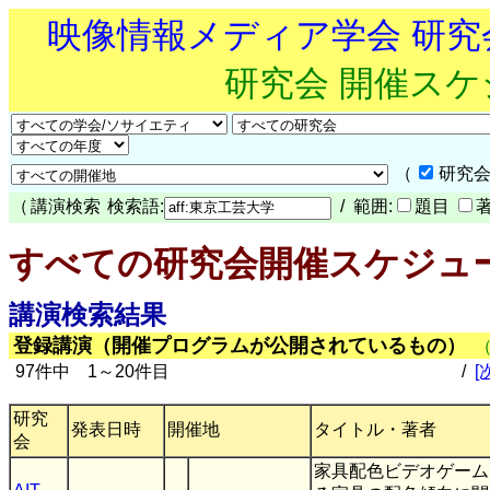
映像情報メディア学会 研
研究会 開催ス
（
研究会
（
講演検索
検索語:
/ 範囲:
題目
すべての研究会開催スケジュ
講演検索結果
登録講演（開催プログラムが公開されているもの）
97件中 1～20件目
/
[
研究
発表日時
開催地
タイトル・著者
会
家具配色ビデオゲーム