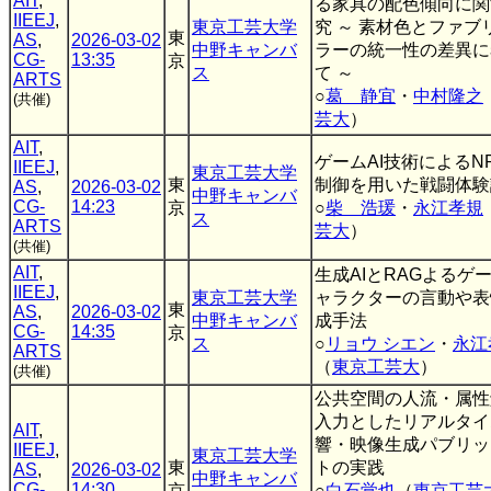
AIT
,
る家具の配色傾向に関
IIEEJ
,
東京工芸大学
究 ～ 素材色とファブ
東
AS
,
2026-03-02
中野キャンバ
ラーの統一性の差異に
CG-
13:35
京
ス
て ～
ARTS
○
葛 静宜
・
中村隆之
(共催)
芸大
）
AIT
,
ゲームAI技術によるN
IIEEJ
,
東京工芸大学
東
制御を用いた戦闘体験
AS
,
2026-03-02
中野キャンバ
CG-
14:23
京
○
柴 浩瑗
・
永江孝規
ス
ARTS
芸大
）
(共催)
AIT
,
生成AIとRAGよるゲ
IIEEJ
,
東京工芸大学
ャラクターの言動や表
東
AS
,
2026-03-02
中野キャンバ
成手法
CG-
14:35
京
ス
○
リョウ シエン
・
永江
ARTS
（
東京工芸大
）
(共催)
公共空間の人流・属性
入力としたリアルタイ
AIT
,
響・映像生成パブリッ
IIEEJ
,
東京工芸大学
東
トの実践
AS
,
2026-03-02
中野キャンバ
CG-
14:30
京
○
白石覚也
（
東京工芸