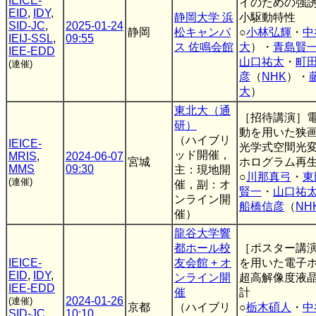
IEICE-
イのための強
EID
,
IDY
,
静岡大学 浜
小駆動特性
SID-JC
,
2025-01-24
静岡
松キャンパ
○
小林弘輝
・
中
IEIJ-SSL
,
09:55
ス 佐鳴会館
大
）・
青島賢
IEE-EDD
山口祐太
・
町
(連催)
彦
（
NHK
）・
大
）
東北大（通
［招待講演］
研）
動を用いた狭
（ハイブリ
IEICE-
光学式空間光
ッド開催，
MRIS
,
2024-06-07
宮城
ホログラム再
MMS
09:30
主：現地開
○
川那真弓
・
東
(連催)
催，副：オ
賢一
・
山口祐
ンライン開
船橋信彦
（
NH
催）
龍谷大学響
都ホール校
［ポスター講
IEICE-
友会館 + オ
を用いた電子
EID
,
IDY
,
ンライン開
超高解像度液
IEE-EDD
催
計
2024-01-26
(連催)
京都
（ハイブリ
○
栃木碩人
・
中
SID-JC
,
10:10