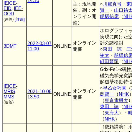
14:10
IEICE-
主：現地開
○
川那真弓
・
東
EID
,
IEE-
催，副：オ
賢一
・
山口祐
OQD
ンライン開
船橋信彦
（
NH
(連催)
[詳細]
催）
ホログラフィッ
実現に向けた
オンライン
計の諸検討
2022-03-07
3DMT
ONLINE
11:00
開催
○
東田 諒
・
三
祐太
・
船橋信
町田賢司
（
NH
Gdx-Fe1-x
磁気光学光変
起磁壁移動特
IEICE-
○
早乙女巧真
（
オンライン
MRIS
,
2021-10-08
ONLINE
島賢一
（
NHK
MMS
13:50
開催
（
東京電機大
(連催)
東田 諒
（
NH
（
東海大
）・
（
NHK
）
［依頼講演］