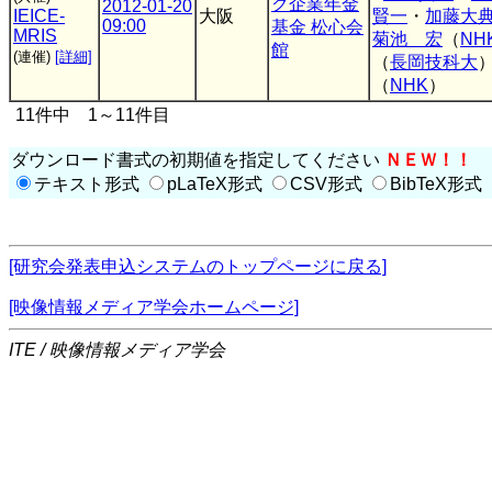
ク企業年金
2012-01-20
IEICE-
大阪
賢一
・
加藤大
09:00
基金 松心会
MRIS
菊池 宏
（
NH
館
(連催)
[詳細]
（
長岡技科大
（
NHK
）
11件中 1～11件目
ダウンロード書式の初期値を指定してください
ＮＥＷ！！
テキスト形式
pLaTeX形式
CSV形式
BibTeX形式
[研究会発表申込システムのトップページに戻る]
[映像情報メディア学会ホームページ]
ITE / 映像情報メディア学会