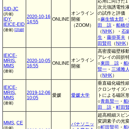
応用に向けた1 
次元強誘電性
SID-JC
オンライン
の試作と評価
(共催)
2020-10-16
IDY
,
ONLINE
開催
○
麻生慎太郎
・
14:55
IEICE-EID
（ZOOM）
田 諒
・
船橋
(連催)
[詳細]
（
NHK
）・
石
生
・
藤掛英夫
田賢司
（
NHK
高密度磁壁移
IEICE-
アレイの回折
オンライン
MRIS
,
2020-10-05
ONLINE
○
東田 諒
・
船
MMS
16:55
開催
賢一
・
三浦雅
(連催)
（
NHK
）
垂直磁化磁性
IEICE-
クロンサイズ
MRIS
,
2019-12-06
愛媛
愛媛大学
トによる磁区
MMS
10:05
○
青島賢一
・
船
(連催)
田 諒
・
町田
超高精細スピ
変調素子の光
MMS
,
CE
パナソニッ
○
町田賢司
・
船
(共催)