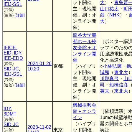
ッド開催，
大
）・
青島賢
IEIJ-SSL
主：現地開
山口祐太
・
町
(共催)
催，副：オ
彦
（
NHK
）・
(連催)
[詳細]
ンライン開
大
）
催）
龍谷大学響
都ホール校
［ポスター講
IEICE-
友会館 + オ
ラフィのため
EID
,
IDY
,
ンライン開
用強誘電性液
IEE-EDD
催
化と高速化
2024-01-26
(連催)
京都
（ハイブリ
○
小林弘輝
・
栃
SID-JC
,
10:20
ッド開催，
誠和
（
東北大
IEIJ-SSL
主：現地開
川那真弓
・
山
(共催)
催，副：オ
司
・
船橋信彦
(連催)
[詳細]
ンライン開
英夫
（
東北大
催）
機械振興会
IDY
,
館＋オンラ
［依頼講演］
3DMT
イン
1μmの磁壁移
(共催)
（ハイブリ
器の開発とホ
SID-JC
2023-11-02
東京
ッド開催，
実証
(共催)