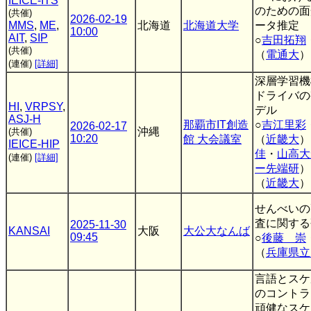
IEICE-ITS
のための面
(共催)
2026-02-19
MMS
,
ME
,
北海道
北海道大学
ータ推定
10:00
AIT
,
SIP
○
吉田拓翔
(共催)
（
電通大
）
(連催)
[詳細]
深層学習機
ドライバの
HI
,
VRPSY
,
デル
ASJ-H
那覇市IT創造
○
吉江里彩
2026-02-17
沖縄
(共催)
10:20
館 大会議室
（
近畿大
）
IEICE-HIP
佳
・
山高大
(連催)
[詳細]
ー先端研
）
（
近畿大
）
せんべいの
査に関する
2025-11-30
KANSAI
大阪
大公大なんば
09:45
○
後藤 崇
（
兵庫県立
言語とスケ
のコントラ
頑健なスケ