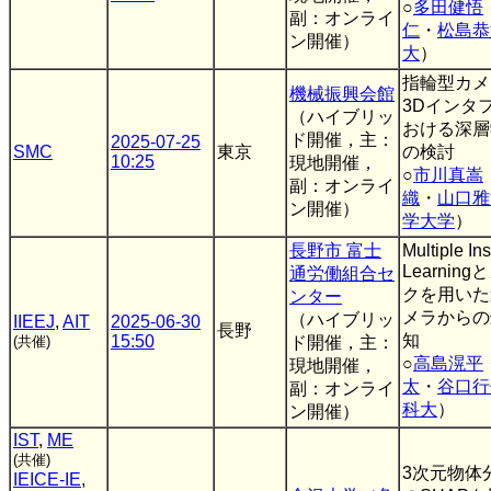
○
多田健悟
副：オンライ
仁
・
松島恭
ン開催）
大
）
指輪型カメ
機械振興会館
3Dインタ
（ハイブリッ
おける深層
ド開催，主：
2025-07-25
SMC
東京
の検討
10:25
現地開催，
○
市川真嵩
副：オンライ
織
・
山口雅
ン開催）
学大学
）
長野市 富士
Multiple In
Learnin
通労働組合セ
クを用いた
ンター
メラからの
（ハイブリッ
IIEEJ
,
AIT
2025-06-30
長野
知
15:50
(共催)
ド開催，主：
○
高島滉平
現地開催，
太
・
谷口行
副：オンライ
科大
）
ン開催）
IST
,
ME
(共催)
3次元物体
IEICE-IE
,