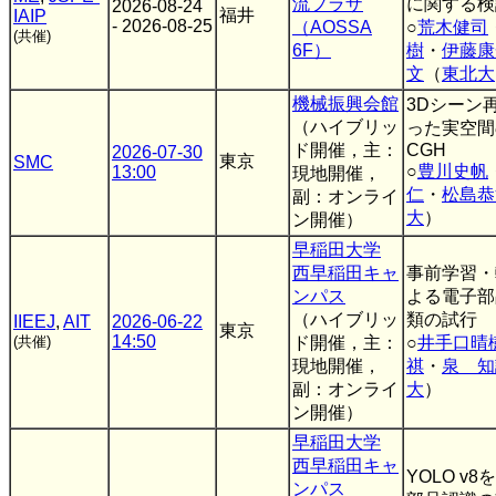
流プラザ
に関する検
2026-08-24
福井
IAIP
- 2026-08-25
（AOSSA
○
荒木健司
(共催)
6F）
樹
・
伊藤康
文
（
東北大
機械振興会館
3Dシーン
（ハイブリッ
った実空間
ド開催，主：
CGH
2026-07-30
東京
SMC
○
豊川史帆
13:00
現地開催，
仁
・
松島恭
副：オンライ
大
）
ン開催）
早稲田大学
西早稲田キャ
事前学習・
ンパス
よる電子部
（ハイブリッ
類の試行
IIEEJ
,
AIT
2026-06-22
東京
14:50
(共催)
ド開催，主：
○
井手口晴
現地開催，
祺
・
泉 知
副：オンライ
大
）
ン開催）
早稲田大学
西早稲田キャ
YOLO v
ンパス