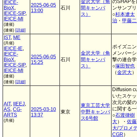
金沢大学（角
のSHAP
IEICE-
2025-06-05
BioX
,
石川
間キャンパ
ンサンプリ
13:00
IEICE-SIP
,
ス）
○
杉本遼太
IEICE-MI
治
・
甲藤二
(連催)
(連催)
[詳細]
IST
,
ME
(共催)
ポイズニン
IEICE-IE
,
金沢大学（角
メンバーシ
IEICE-
2025-06-05
BioX
,
石川
間キャンパ
撃の連合学
15:25
IEICE-SIP
,
ス）
○
塚田智也
IEICE-MI
（
金沢大
）
(連催)
(連催)
[詳細]
Diffusion
いたスケッ
次元の髪の
AIT
,
IIEEJ
,
東京工芸大学
に関する一
AS
,
CG-
2025-03-10
東京
中野キャンバ
ARTS
13:37
○
石渡律樹
ス6号館
(共催)
大
）・
佐藤
大/プロメ
CGR
）