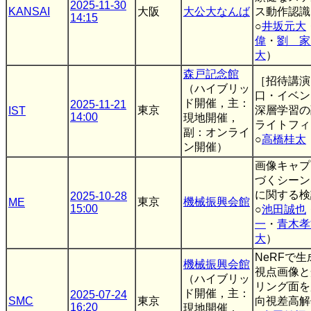
2025-11-30
KANSAI
大阪
大公大なんば
ス動作認識
14:15
○
井坂元大
偉
・
劉 家
大
）
森戸記念館
［招待講演
（ハイブリッ
口・イベン
ド開催，主：
2025-11-21
東京
深層学習の
IST
14:00
現地開催，
ライトフィ
副：オンライ
○
高橋桂太
ン開催）
画像キャプ
づくシーン
に関する検
2025-10-28
東京
機械振興会館
ME
15:00
○
池田誠也
一
・
青木孝
大
）
NeRFで
機械振興会館
視点画像と
（ハイブリッ
リング面を
ド開催，主：
2025-07-24
SMC
東京
向視差高解
16:20
現地開催，