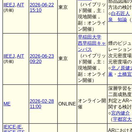
部品認識の
（ハイブリッ
IIEEJ
,
AIT
2026-06-22
東京
方法の検討
15:10
(共催)
ド開催，主：
○
白石匠人
現地開催，
泉 知論
（
副：オンライ
ン開催）
早稲田大学
西早稲田キャ
煙のビジュ
ンパス
レーション
（ハイブリッ
次元密度場
IIEEJ
,
AIT
2026-06-23
東京
09:20
(共催)
ド開催，主：
元密度場の
現地開催，
○
北ノ原健
副：オンライ
薫
・
土橋宜
ン開催）
深層学習を
二面成熟度
オンライン開
判定とAR
2026-02-28
ME
ONLINE
11:00
催
関する検討
○
宮内健介
（
宇都宮大
IEICE-IE
,
ARにおけ