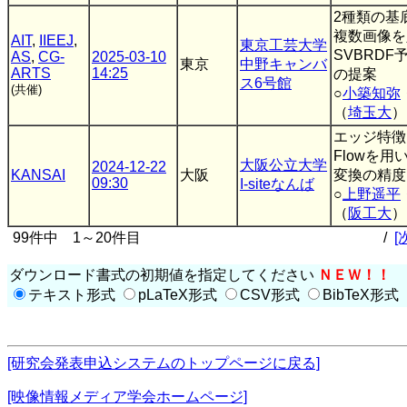
2種類の基
複数画像を
AIT
,
IIEEJ
,
東京工芸大学
SVBRDF
AS
,
CG-
2025-03-10
東京
中野キャンバ
ARTS
14:25
の提案
ス6号館
(共催)
○
小築知弥
（
埼玉大
）
エッジ特徴とO
Flowを用
大阪公立大学
2024-12-22
KANSAI
大阪
変換の精度
09:30
I-siteなんば
○
上野遥平
（
阪工大
）
99件中 1～20件目
/
[
ダウンロード書式の初期値を指定してください
ＮＥＷ！！
テキスト形式
pLaTeX形式
CSV形式
BibTeX形式
[研究会発表申込システムのトップページに戻る]
[映像情報メディア学会ホームページ]