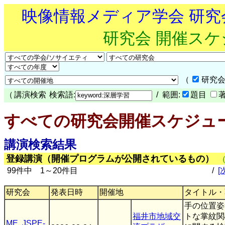
映像情報メディア学会 研
研究会 開催ス
（
研究会
（
講演検索
検索語:
/ 範囲:
題目
すべての研究会開催スケジュ
講演検索結果
登録講演（開催プログラムが公開されているもの）
99件中 1～20件目
/
[
研究会
発表日時
開催地
タイトル・
手の位置姿
福井市地域交
トな掌紋関
ME
,
JSPE-