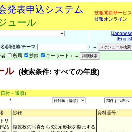
究会発表申込システム
技報閲覧サービス
技報オンライン
ケジュール
[Japanese
[Englis
名/開催地/テーマ
）→
著者
所属
抄録
キーワード
）→
ール
(検索条件: すべての年度)
（日付・降順）
/
者
抄録
資料番号
トリ
作品
複数枚の写真から3次元形状を復元する