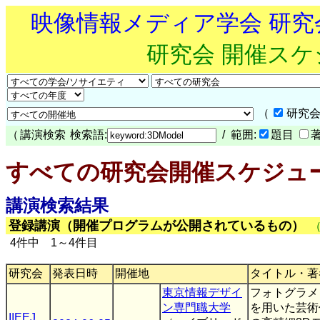
映像情報メディア学会 研
研究会 開催ス
（
研究会
（
講演検索
検索語:
/ 範囲:
題目
すべての研究会開催スケジュ
講演検索結果
登録講演（開催プログラムが公開されているもの）
4件中 1～4件目
研究会
発表日時
開催地
タイトル・著
東京情報デザイ
フォトグラメ
ン専門職大学
を用いた芸術
IIEEJ
,