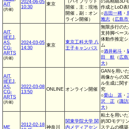
（ハイブリッド
の高精細3D
2024-06-05
東京
AIT
10:30
開催，主：現地
作成とLoD表
(共催)
開催，副：オン
○
吉田一稀
・
ライン開催）
雅志
（
広島市
無限歩行のた
AIT
,
支持脚ベース
IIEEJ
,
体動作推定シ
東京工科大学 八
AS
,
2024-03-05
東京
ム
CG-
14:30
王子キャンパス
○
酒井彬斗
・
ARTS
田 航
（
広島
(共催)
大
）
GANを用い
AIT
,
画像からの3
IIEEJ
,
ル生成に関す
AS
,
2022-03-08
ONLINE
オンライン開催
究
CG-
13:50
○
栗山 遥
・
ARTS
沢 正
（
諏訪
(共催)
大
）
粘土を用いた
関東学院大学 関
的3Dモデリ
2012-02-18
ME
神奈川
内メディアセン
ステムの構築