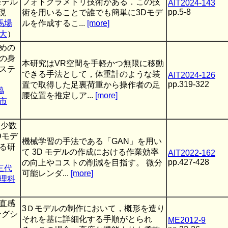
モデル
フォトグラメトリ技術がある．この技
AIT2024-143
pp.5-8
現
術を用いることで誰でも簡単に3Dモデ
馬場
ルを作成するこ...
[more]
大
）
めの
の身
本研究はVR空間を手軽かつ無限に移動
ステ
できる手法として，体重計のような装
AIT2024-126
pp.319-322
置で取得した足裏荷重から操作者の足
脇
腰位置を推定しア...
[more]
市
た少数
Dモデ
機械学習の手法である「GAN」を用い
る研
て 3D モデルの作成における作業効率
AIT2022-162
pp.427-428
の向上やコストの削減を目指す。 微分
三代
可能レンダ...
[more]
理科
直感
3Ｄモデルの制作において，概形を造り
ングシ
それを基に詳細化する手順がとられ
ME2012-9