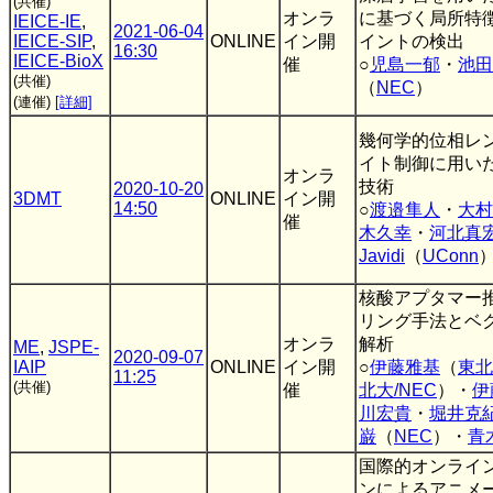
(共催)
オンラ
に基づく局所特
IEICE-IE
,
2021-06-04
IEICE-SIP
,
ONLINE
イン開
イントの検出
16:30
IEICE-BioX
催
○
児島一郁
・
池田
(共催)
（
NEC
）
(連催)
[詳細]
幾何学的位相レ
イト制御に用いた
オンラ
技術
2020-10-20
3DMT
ONLINE
イン開
14:50
○
渡邉隼人
・
大村
催
木久幸
・
河北真
Javidi
（
UConn
核酸アプタマー
リング手法とベ
オンラ
解析
ME
,
JSPE-
2020-09-07
IAIP
ONLINE
イン開
○
伊藤雅基
（
東北
11:25
(共催)
催
北大/NEC
）・
伊
川宏貴
・
堀井克
巌
（
NEC
）・
青
国際的オンライ
ンによるアニメ