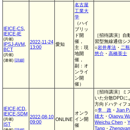
名古屋
工業大
学
（ハイ
IEICE-CS
,
ブリッ
IEICE-IE
ド開
［招待講演］自
(共催)
催，
習型無線通信シ
2022-11-24
IPSJ-AVM
,
愛知
13:00
主：現
○
岩井孝法
・
二瓶
BCT
地開
悠介
・
高橋英士
(共催)
催，
(連催)
[詳細]
副：オ
ンライ
ン開
催）
［招待講演］ミ
いた分散DPDによ
方向ドハティフ
IEICE-ICD
,
○
李 政
・
Jian P
オンラ
IEICE-SDM
雄大
・
Qiaoyu W
2022-08-10
イン開
(共催)
ONLINE
09:00
Weichu Chen
・
Y
IST
催
Tang
・
Zhengyan
(連催)
[詳細]