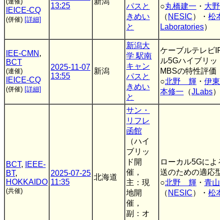
新潟
(連催)
13:25
パスと
○
丸橋建一
・
大野
IEICE-CQ
きめい
（
NESIC
）・
松
(併催)
[詳細]
と
Laboratories
）
新潟大
ケーブルテレビI
IEE-CMN
,
学 駅南
ル5Gハイブリッ
BCT
キャン
2025-11-07
新潟
MBSの特性評価
(連催)
13:55
パスと
IEICE-CQ
○
北野 輝
・
伊東
きめい
(併催)
[詳細]
本修一
（
JLabs
と
サン・
リフレ
函館
（ハイ
ブリッ
ド開
ローカル5Gによ
BCT
,
IEEE-
催，
送のための適応型
BT
,
2025-07-25
北海道
HOKKAIDO
11:35
主：現
○
北野 輝
・
青山
(共催)
地開
（
NESIC
）・
松
催，
副：オ