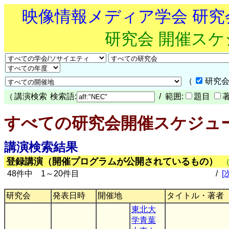
映像情報メディア学会 研
研究会 開催ス
（
研究会
（
講演検索
検索語:
/ 範囲:
題目
すべての研究会開催スケジュ
講演検索結果
登録講演（開催プログラムが公開されているもの）
48件中 1～20件目
/
[
研究会
発表日時
開催地
タイトル・著者
東北大
学青葉