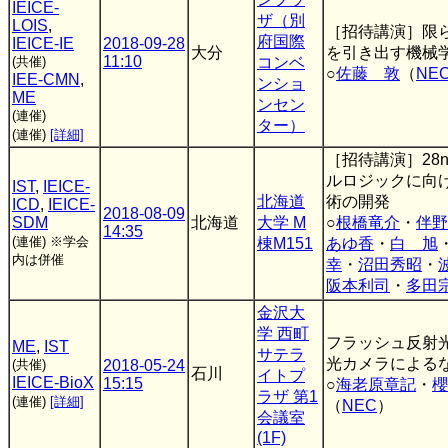
IEICE-
ザ（別
LOIS
,
［招待講演］限
府国際
IEICE-IE
2018-09-28
大分
を引き出す機械
11:10
(共催)
コンベ
○
佐藤 敦
（
NE
IEE-CMN
,
ンショ
ME
ンセン
(連催)
ター）
(連催)
[詳細]
［招待講演］28
ルロジックに向
IST
,
IEICE-
北海道
術の開発
ICD
,
IEICE-
2018-08-09
SDM
北海道
大学 M
○
根橋竜介
・
伴野
14:35
(連催)
※学会
棟M151
あゆ香
・
白 旭
内は併催
幸
・
沼田秀昭
・
阪本利司
・
多田
金沢大
学 西町
フラッシュ反射
ME
,
IST
サテラ
光カメラによる
(共催)
2018-05-24
石川
イトプ
IEICE-BioX
15:15
○
海老原章記
・
櫻
ラザ 第1
(連催)
[詳細]
（
NEC
）
会議室
(1F)