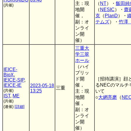
主：現
（
NT
）・
飯田純
(共催)
地開
（
NESIC
）・
齋
催，
克
（
PlanD
）・
副：オ
テムズ
）・
竹澤
ンライ
ン開
催）
三重大
学三翠
ホール
（ハイ
IEICE-
ブリッ
BioX
,
ド開
［招待講演］顔
IEICE-SIP
,
催，
るNECのマル
IEICE-IE
2023-05-18
三重
(共催)
13:25
主：現
いて
IST
,
ME
地開
○
大網亮磨
（
NE
(共催)
催，
(連催)
[詳細]
副：オ
ンライ
ン開
催）