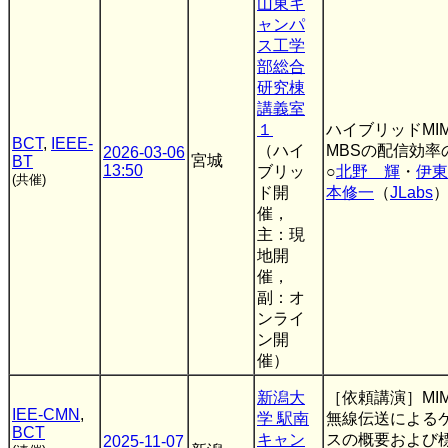
山東キ
ャンパ
ス工学
部総合
研究棟
講義室
１
ハイブリッドMI
BCT
,
IEEE-
（ハイ
MBSの配信効率
2026-03-06
宮城
BT
13:50
ブリッ
○
北野 輝
・
伊東
(共催)
ド開
本修一
（
JLabs
催，
主：現
地開
催，
副：オ
ンライ
ン開
催）
新潟大
［依頼講演］MI
IEE-CMN
,
学 駅南
無線伝送による
BCT
キャン
スの概要および
2025-11-07