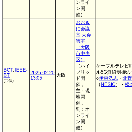
ンライ
ン開
催）
おおき
に会議
室 大会
議室
（大阪
市中央
区）
（ハイ
ケーブルテレビI
BCT
,
IEEE-
ブリッ
ル5G無線制御の
2025-02-20
大阪
BT
13:05
ド開
○
伊東浩志
・
北野
(共催)
催，
（
NESIC
）・
松
主：現
地開
催，
副：オ
ンライ
ン開
催）