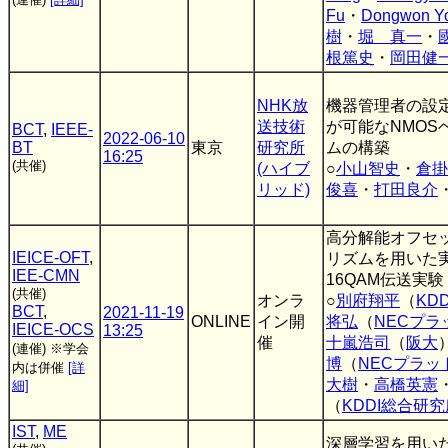
Fu
・
Dongwon Y
樹
・
堀 真一
・
根篤史
・
岡田健
NHK放
機器管理者の設
送技術
が可能なNMOS
BCT
,
IEEE-
2022-06-10
BT
東京
研究所
ムの構築
16:25
(共催)
(ハイブ
○
小山智史
・
倉掛
リッド)
俊喜
・
打田良介
高分解能オフセ
IEICE-OFT
,
リズムを用いた
IEE-CMN
16QAM伝送実験
(共催)
オンラ
○
別府翔平
（
KD
BCT
,
2021-11-19
ONLINE
イン開
将弘
（
NECプ
IEICE-OCS
13:25
催
十嵐浩司
（
阪大
(連催)
※学会
博
（
NECプラッ
内は併催
[詳
大樹
・
高橋英憲
細]
（
KDDI総合研究
IST
,
ME
深層学習を用い