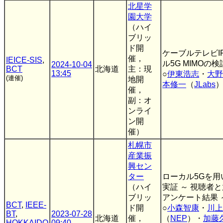
北星学
園大学
（ハイ
ブリッ
ド開
ケーブルテレビI
催，
IEICE-SIS
,
ル5G MIMOの検
2024-10-04
BCT
北海道
主：現
13:45
○
伊東浩志
・
大野
(連催)
地開
本修一
（
JLabs
催，
副：オ
ンライ
ン開
催）
札幌市
産業振
興セン
ター
ローカル5Gを
（ハイ
実証 ～ 視聴者
ブリッ
アンケート結果 
BCT
,
IEEE-
ド開
○
小森智康
・
川上
BT
,
2023-07-28
北海道
催，
（
NEP
）・
加藤
HOKKAIDO
09:40