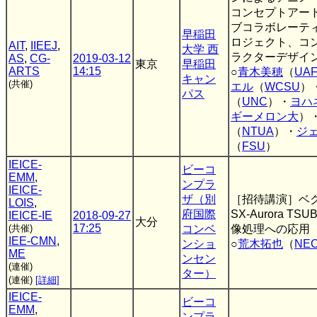
コンセプトアート
ブコラボレーテ
早稲田
ロジェクト、コ
AIT
,
IIEEJ
,
大学 西
ラクターデザイン
AS
,
CG-
2019-03-12
東京
早稲田
ARTS
14:15
○
青木美穂
（
UA
キャン
(共催)
エル
（
WCSU
）
パス
（
UNC
）・
ヨハ
ギーメロン大
）
（
NTUA
）・
ジ
（
FSU
）
IEICE-
ビーコ
EMM
,
ンプラ
IEICE-
ザ（別
［招待講演］ベ
LOIS
,
府国際
SX-Aurora 
IEICE-IE
2018-09-27
大分
17:25
(共催)
コンベ
像処理への応用
IEE-CMN
,
ンショ
○
荒木拓也
（
NE
ME
ンセン
(連催)
ター）
(連催)
[詳細]
IEICE-
ビーコ
EMM
,
ンプラ