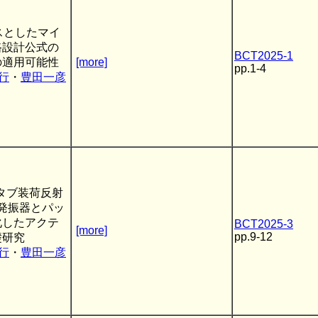
スとしたマイ
路設計公式の
BCT2025-1
の適用可能性
[more]
pp.1-4
行
・
豊田一彦
スタブ装荷反射
sh発振器とパッ
化したアクテ
BCT2025-3
[more]
pp.9-12
礎研究
行
・
豊田一彦