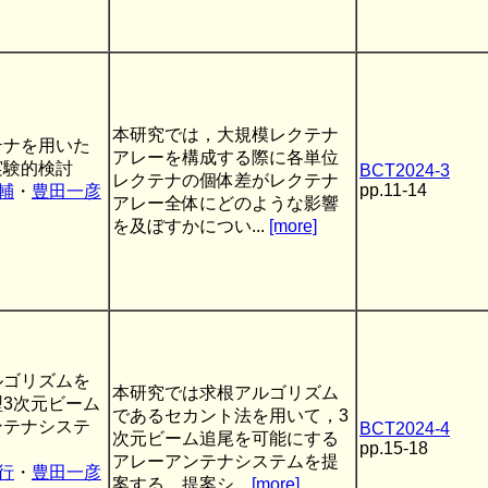
本研究では，大規模レクテナ
テナを用いた
アレーを構成する際に各単位
実験的検討
BCT2024-3
レクテナの個体差がレクテナ
pp.11-14
輔
・
豊田一彦
アレー全体にどのような影響
を及ぼすかについ...
[more]
ルゴリズムを
本研究では求根アルゴリズム
3次元ビーム
であるセカント法を用いて，3
ンテナシステ
BCT2024-4
次元ビーム追尾を可能にする
pp.15-18
アレーアンテナシステムを提
行
・
豊田一彦
案する．提案シ...
[more]