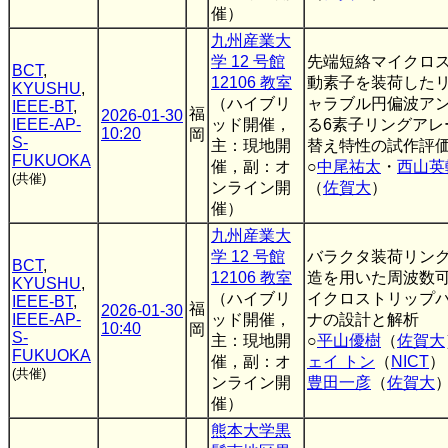
催）
九州産業大
学 12 号館
先端短絡マイクロ
BCT
,
12106 教室
動素子を装荷した
KYUSHU
,
（ハイブリ
ャラブル円偏波ア
IEEE-BT
,
福
2026-01-30
IEEE-AP-
ッド開催，
る6素子リングアレ
10:20
岡
S-
主：現地開
替え特性の試作評
FUKUOKA
催，副：オ
○
中尾祐太
・
西山英
(共催)
ンライン開
（
佐賀大
）
催）
九州産業大
学 12 号館
バラクタ装荷リン
BCT
,
12106 教室
造を用いた周波数
KYUSHU
,
（ハイブリ
イクロストリップ
IEEE-BT
,
福
2026-01-30
IEEE-AP-
ッド開催，
ナの設計と解析
10:40
岡
S-
主：現地開
○
平山優樹
（
佐賀大
FUKUOKA
催，副：オ
ェイ トン
（
NICT
）
(共催)
ンライン開
豊田一彦
（
佐賀大
催）
熊本大学黒