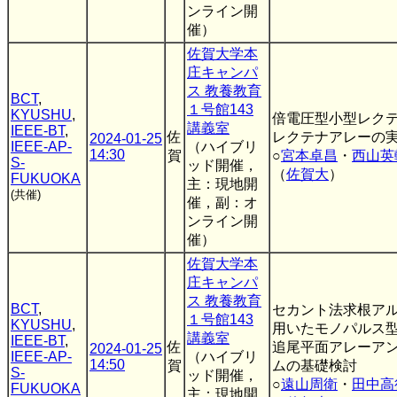
ンライン開
催）
佐賀大学本
庄キャンパ
ス 教養教育
BCT
,
１号館143
KYUSHU
,
倍電圧型小型レク
講義室
IEEE-BT
,
佐
レクテナアレーの
2024-01-25
IEEE-AP-
（ハイブリ
14:30
賀
○
宮本卓昌
・
西山英
S-
ッド開催，
（
佐賀大
）
FUKUOKA
主：現地開
(共催)
催，副：オ
ンライン開
催）
佐賀大学本
庄キャンパ
ス 教養教育
BCT
,
セカント法求根ア
１号館143
KYUSHU
,
用いたモノパルス型
講義室
IEEE-BT
,
佐
追尾平面アレーア
2024-01-25
IEEE-AP-
（ハイブリ
14:50
賀
ムの基礎検討
S-
ッド開催，
○
遠山周衛
・
田中高
FUKUOKA
主：現地開