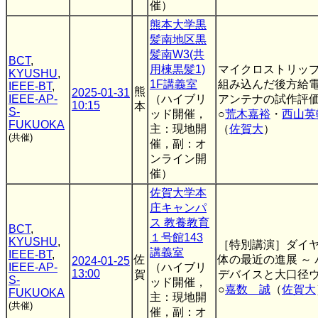
催）
熊本大学黒
髪南地区黒
髪南W3(共
BCT
,
用棟黒髪1)
マイクロストリッ
KYUSHU
,
1F講義室
組み込んだ後方給
IEEE-BT
,
熊
2025-01-31
IEEE-AP-
（ハイブリ
アンテナの試作評
10:15
本
S-
ッド開催，
○
荒木嘉裕
・
西山英
FUKUOKA
主：現地開
（
佐賀大
）
(共催)
催，副：オ
ンライン開
催）
佐賀大学本
庄キャンパ
ス 教養教育
BCT
,
１号館143
KYUSHU
,
［特別講演］ダイ
講義室
IEEE-BT
,
佐
体の最近の進展 ～
2024-01-25
IEEE-AP-
（ハイブリ
13:00
賀
デバイスと大口径ウ
S-
ッド開催，
○
嘉数 誠
（
佐賀大
FUKUOKA
主：現地開
(共催)
催，副：オ