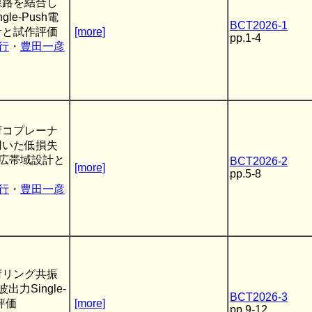
線路を結合し
le-Push電
BCT2026-1
計と試作評価
[more]
pp.1-4
行
・
豊田一彦
荷コプレーナ
用いた低損失
広帯域設計と
BCT2026-2
[more]
pp.5-8
行
・
豊田一彦
荷リング共振
力Single-
BCT2026-3
評価
[more]
pp.9-12