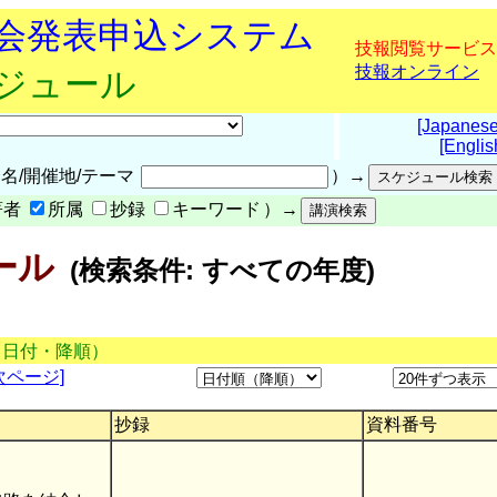
究会発表申込システム
技報閲覧サービス
技報オンライン
ケジュール
[Japanese
[Englis
名/開催地/テーマ
）→
著者
所属
抄録
キーワード
）→
ール
(検索条件: すべての年度)
（日付・降順）
次ページ]
抄録
資料番号