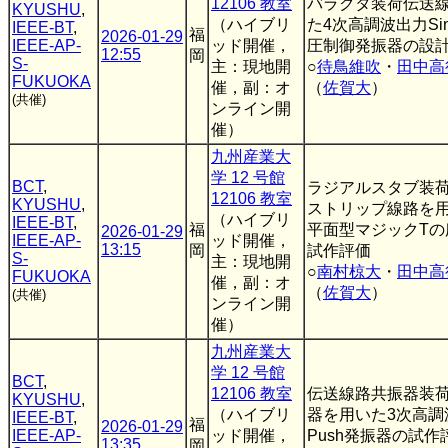
12106 教室
バラクタ装荷伝送
KYUSHU
,
（ハイブリ
た4次高調波出力Sing
IEEE-BT
,
福
2026-01-29
IEEE-AP-
ッド開催，
圧制御発振器の設
12:55
岡
S-
主：現地開
○
待鳥維吹
・
田中高
FUKUOKA
催，副：オ
（
佐賀大
）
(共催)
ンライン開
催）
九州産業大
学 12 号館
BCT
,
ラジアルスタブ装
12106 教室
KYUSHU
,
ストリップ線路を
（ハイブリ
IEEE-BT
,
福
平面型マジックTの
2026-01-29
IEEE-AP-
ッド開催，
13:15
岡
試作評価
S-
主：現地開
○
南村椋大
・
田中高
FUKUOKA
催，副：オ
（
佐賀大
）
(共催)
ンライン開
催）
九州産業大
学 12 号館
BCT
,
12106 教室
伝送線路共振器装
KYUSHU
,
（ハイブリ
器を用いた3次高調波出
IEEE-BT
,
福
2026-01-29
IEEE-AP-
ッド開催，
Push発振器の試作
13:35
岡