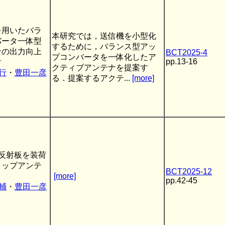
を用いたバラ
本研究では，送信機を小型化
バータ一体型
するために，バランス型アッ
ナの出力向上
BCT2025-4
プコンバータを一体化したア
pp.13-16
討
クティブアンテナを提案す
行
・
豊田一彦
る．提案するアクテ...
[more]
反射板を装荷
リップアンテ
BCT2025-12
[more]
pp.42-45
輔
・
豊田一彦