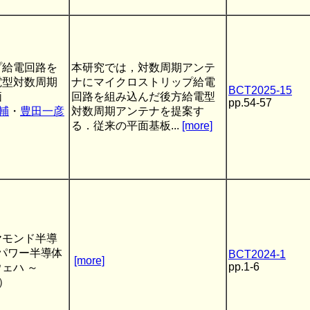
プ給電回路を
本研究では，対数周期アンテ
電型対数周期
ナにマイクロストリップ給電
BCT2025-15
価
回路を組み込んだ後方給電型
pp.54-57
輔
・
豊田一彦
対数周期アンテナを提案す
る．従来の平面基板...
[more]
ヤモンド半導
 パワー半導体
BCT2024-1
[more]
pp.1-6
ェハ ～
）