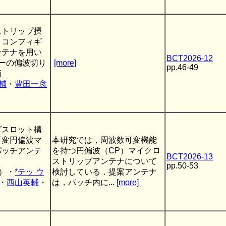
ストリップ摂
リコンフィギ
ンテナを用い
BCT2026-12
ーの偏波切り
[more]
pp.46-49
価
輔
・
豊田一彦
グスロット構
可変円偏波マ
本研究では，周波数可変機能
パッチアンテ
を持つ円偏波（CP）マイクロ
BCT2026-13
ストリップアンテナについて
pp.50-53
）・
*テッ ウ
検討している．提案アンテナ
・
西山英輔
・
は，パッチ内に...
[more]
）