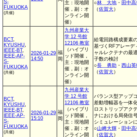
S-
主：現地開
○
林 大地
・
田中高
FUKUOKA
催，副：オ
（
佐賀大
）
(共催)
ンライン開
催）
九州産業大
学 12 号館
BCT
,
給電回路構成要素
12106 教室
KYUSHU
,
基づくRFアレーデ
（ハイブリ
IEEE-BT
,
福
ャルレクテナの最
2026-01-29
IEEE-AP-
ッド開催，
14:50
岡
子数の検討
S-
主：現地開
○
長 勇助
・
西山英
FUKUOKA
催，副：オ
（
佐賀大
）
(共催)
ンライン開
催）
九州産業大
学 12 号館
バランス型アップ
BCT
,
12106 教室
差動増幅器を一体
KYUSHU
,
（ハイブリ
ロストリップアク
IEEE-BT
,
福
2026-01-29
IEEE-AP-
ッド開催，
ナにおける局発信
15:10
岡
S-
主：現地開
シミュレーション
FUKUOKA
催，副：オ
○
山﨑大輝
・
田中高
(共催)
ンライン開
（
佐賀大
）