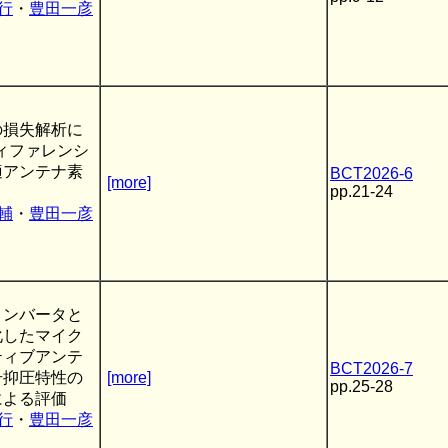
行
・
豊田一彦
の損失解析に
ィファレンシ
適アンテナ素
BCT2026-6
[more]
pp.21-24
輔
・
豊田一彦
コンバータと
化したマイク
ティブアンテ
BCT2026-7
号抑圧特性の
[more]
pp.25-28
による評価
行
・
豊田一彦