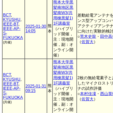
熊本大学黒
髪南地区黒
髪南W3(共
BCT
,
差動給電アンテナ
用棟黒髪1)
KYUSHU
,
ンス型アップコン
1F講義室
IEEE-BT
,
熊
アクティブアンテ
2025-01-30
IEEE-AP-
（ハイブリ
14:05
本
に向けた実験的検
S-
ッド開催，
○
荒木史龍
・
田中高
FUKUOKA
主：現地開
（
佐賀大
）
(共催)
催，副：オ
ンライン開
催）
熊本大学黒
髪南地区黒
髪南W3(共
BCT
,
用棟黒髪1)
2枚の無給電素子と
KYUSHU
,
1F講義室
したマイクロスト
IEEE-BT
,
熊
2025-01-31
IEEE-AP-
（ハイブリ
ナの試作評価
09:15
本
S-
ッド開催，
○
本村佳凜
・
西山英
FUKUOKA
主：現地開
（
佐賀大
）
(共催)
催，副：オ
ンライン開