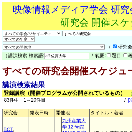
映像情報メディア学会 研
研究会 開催ス
（
研究会
（
講演検索
検索語:
/ 範囲:
題目
すべての研究会開催スケジュ
講演検索結果
登録講演（開催プログラムが公開されているもの）
83件中 1～20件目
/
[
研究会
発表日時
開催地
タイトル・著者
九州産業大
学 12 号館
BCT
,