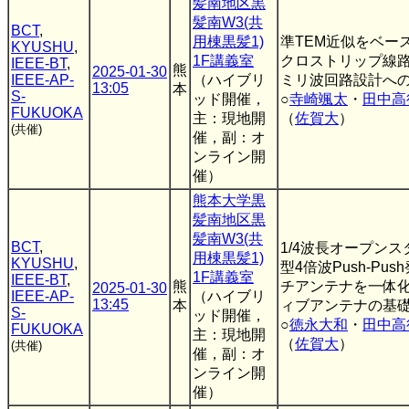
髪南地区黒
髪南W3(共
BCT
,
用棟黒髪1)
準TEM近似をベー
KYUSHU
,
1F講義室
クロストリップ線
IEEE-BT
,
熊
2025-01-30
IEEE-AP-
（ハイブリ
ミリ波回路設計へ
13:05
本
S-
ッド開催，
○
寺崎颯太
・
田中高
FUKUOKA
主：現地開
（
佐賀大
）
(共催)
催，副：オ
ンライン開
催）
熊本大学黒
髪南地区黒
髪南W3(共
BCT
,
1/4波長オープン
用棟黒髪1)
KYUSHU
,
型4倍波Push-Pu
1F講義室
IEEE-BT
,
熊
チアンテナを一体
2025-01-30
IEEE-AP-
（ハイブリ
13:45
本
ィブアンテナの基
S-
ッド開催，
○
徳永大和
・
田中高
FUKUOKA
主：現地開
（
佐賀大
）
(共催)
催，副：オ
ンライン開
催）