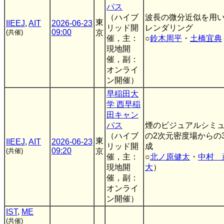
パス
（ハイブ
波長の微分近似を用
東
IIEEJ
,
AIT
2026-06-23
リッド開
レンダリング
09:00
(共催)
京
催，主：
○
鈴木周平
・
土橋宜典
現地開
催，副：
オンライ
ン開催）
早稲田大
学 西早稲
田キャン
パス
煙のビジュアルシミ
（ハイブ
の2次元密度場からの
東
IIEEJ
,
AIT
2026-06-23
リッド開
成
09:20
(共催)
京
催，主：
○
北ノ原健太
・
中村 
現地開
大
）
催，副：
オンライ
ン開催）
IST
,
ME
(共催)