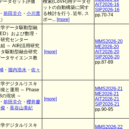
によるデータセット評価
検索(CoVR)用データセ
AIT2026-16
ットの自動構築に関す
SIP2026-16
・
前田圭介
・
小川貴
る検討を行う. 近年, ス
pp.70-74
大
）
ポー...
[more]
大学データ駆動型融
RED）および数理・
育研究センター
MMS2026-20
組 ～ AI利活用研究
ME2026-20
ータ駆動型融合研究
[more]
AIT2026-20
SIP2026-20
データサイエンス教
pp.87-89
輔
・
堀内浩水
・
佐々
大学デジタルリスキ
MMS2026-21
と運用 ～ Phase
ME2026-21
 3の現状 ～
[more]
AIT2026-21
・
前田圭介
・
櫻井慶
SIP2026-21
勝俊
・
長谷山美紀
pp.90-95
大学デジタルリスキ
MMS2026-22