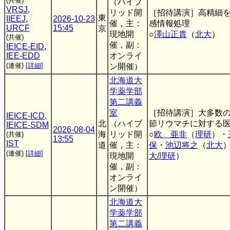
(共催)
（ハイブ
VRSJ
,
リッド開
［招待講演］高精細
東
IIEEJ
,
2026-10-23
催，主：
感情報処理
URCF
15:45
京
現地開
○
澤山正貴
（
北大
）
(共催)
催，副：
IEICE-EID
,
IEE-EDD
オンライ
(連催)
[詳細]
ン開催）
北海道大
学薬学部
第二講義
室
［招待講演］大多数
IEICE-ICD
,
北
（ハイブ
節リウマチに対する医
IEICE-SDM
2026-08-04
海
リッド開
○
欧 亜非
（
理研
）・
(共催)
13:55
IST
道
催，主：
保
・
池辺将之
（
北大
(連催)
[詳細]
現地開
大/理研
）
催，副：
オンライ
ン開催）
北海道大
学薬学部
第二講義