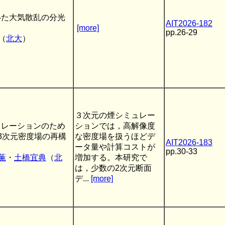
いた大気散乱の分光
AIT2026-182
[more]
pp.26-29
（
北大
）
３次元の煙シミュレー
ュレーションのため
ションでは，高解像度
3次元密度場の再構
な密度場を扱うほどデ
AIT2026-183
ータ量や計算コストが
pp.30-33
薫
・
土橋宜典
（
北
増加する。本研究で
は，少数の2次元断面
デ...
[more]