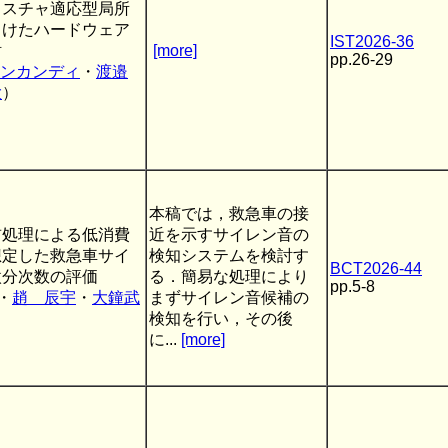
クスチャ適応型局所
向けたハードウェア
IST2026-36
討
[more]
pp.26-29
タンカンディ
・
渡邉
大
）
本稿では，救急車の接
前処理による低消費
近を示すサイレン音の
想定した救急車サイ
検知システムを検討す
BCT2026-44
微分次数の評価
る．簡易な処理により
pp.5-8
・
趙 辰宇
・
大鐘武
まずサイレン音候補の
検知を行い，その後
に...
[more]