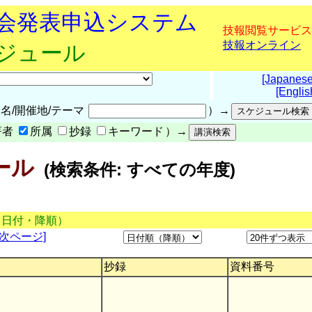
究会発表申込システム
技報閲覧サービス
技報オンライン
ケジュール
[Japanese
[Englis
名/開催地/テーマ
）→
著者
所属
抄録
キーワード
）→
ール
(検索条件: すべての年度)
（日付・降順）
[次ページ]
抄録
資料番号