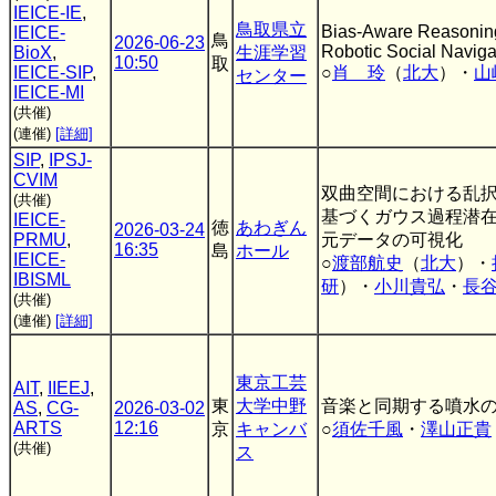
IEICE-IE
,
鳥取県立
Bias-Aware Reasoning
IEICE-
鳥
2026-06-23
Robotic Social Naviga
BioX
,
生涯学習
10:50
取
IEICE-SIP
,
○
肖 玲
（
北大
）・
山
センター
IEICE-MI
(共催)
(連催)
[詳細]
SIP
,
IPSJ-
CVIM
双曲空間における乱
(共催)
基づくガウス過程潜
IEICE-
徳
あわぎん
2026-03-24
PRMU
,
元データの可視化
16:35
島
ホール
IEICE-
○
渡部航史
（
北大
）・
IBISML
研
）・
小川貴弘
・
長
(共催)
(連催)
[詳細]
東京工芸
AIT
,
IIEEJ
,
東
大学中野
音楽と同期する噴水
AS
,
CG-
2026-03-02
ARTS
12:16
京
キャンバ
○
須佐千風
・
澤山正貴
(共催)
ス