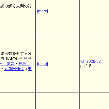
を読み解く人間の質
[more]
の患者数を有する関
療用AIの研究開発
IST2026-32
王 昊霖
・
神島
[more]
pp.1-8
）・
高前田伸也
（
東