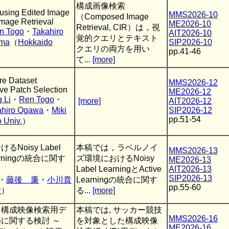
構成画像検索
 using Edited Image
MMS2026-10
（Composed Image
mage Retrieval
ME2026-10
Retrieval, CIR）は，視
n Togo
・
Takahiro
AIT2026-10
覚的クエリとテキスト
ama
（
Hokkaido
SIP2026-10
クエリの両方を用い
pp.41-46
て...
[more]
re Dataset
MMS2026-12
tive Patch Selection
ME2026-12
 Li
・
Ren Togo
・
[more]
AIT2026-12
ahiro Ogawa
・
Miki
SIP2026-12
pp.51-54
 Univ.
）
oisy Label
本稿では，ラベルノイ
MMS2026-13
Learningの統合に関す
ズ環境におけるNoisy
ME2026-13
Label LearningとActive
AIT2026-13
SIP2026-13
・
藤後 廉
・
小川貴
Learningの統合に関す
pp.55-60
大
）
る...
[more]
る構成映像検索用デ
本稿では, サッカー競技
MMS2026-16
に関する検討 ～
を対象とした構成映像
ME2026-16