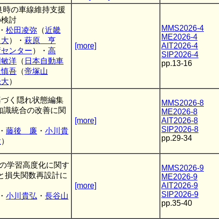
良時の車線維持支援
の検討
MMS2026-4
・
松田凌弥
（
近畿
ME2026-4
田大
）・
萩原 亨
[more]
AIT2026-4
術センター
）・
高
SIP2026-4
岡敏洋
（
日本自動車
pp.13-16
泉慎吾
（
帝塚山
畿大
）
基づく隠れ状態編集
MMS2026-8
–知識統合の改善に関
ME2026-8
[more]
AIT2026-8
SIP2026-8
・
藤後 廉
・
小川貴
pp.29-34
大
）
Mの学習高度化に関す
MMS2026-9
張と損失関数再設計に
ME2026-9
[more]
AIT2026-9
SIP2026-9
・
小川貴弘
・
長谷山
pp.35-40