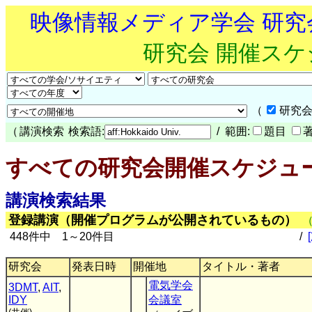
映像情報メディア学会 研
研究会 開催ス
（
研究会
（
講演検索
検索語:
/ 範囲:
題目
すべての研究会開催スケジュ
講演検索結果
登録講演（開催プログラムが公開されているもの）
448件中 1～20件目
/
研究会
発表日時
開催地
タイトル・著者
電気学会
3DMT
,
AIT
,
IDY
会議室