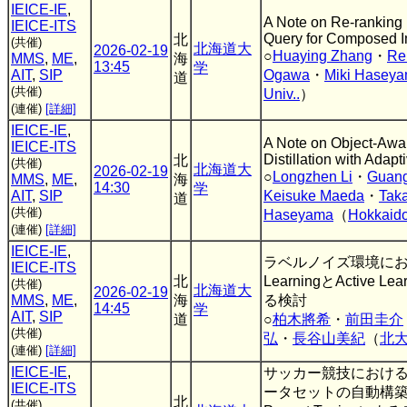
IEICE-IE
,
A Note on Re-ranking
IEICE-ITS
Query for Composed I
北
(共催)
北海道大
2026-02-19
○
Huaying Zhang
・
Re
MMS
,
ME
,
海
13:45
学
AIT
,
SIP
Ogawa
・
Miki Hasey
道
(共催)
Univ..
）
(連催)
[詳細]
IEICE-IE
,
A Note on Object-Awa
IEICE-ITS
Distillation with Adap
北
(共催)
北海道大
2026-02-19
○
Longzhen Li
・
Guang
MMS
,
ME
,
海
14:30
学
AIT
,
SIP
Keisuke Maeda
・
Tak
道
(共催)
Haseyama
（
Hokkaido
(連催)
[詳細]
IEICE-IE
,
ラベルノイズ環境におけるN
IEICE-ITS
北
LearningとActive 
(共催)
北海道大
2026-02-19
MMS
,
ME
,
海
る検討
14:45
学
AIT
,
SIP
道
○
柏木將希
・
前田圭介
(共催)
弘
・
長谷山美紀
（
北
(連催)
[詳細]
IEICE-IE
,
サッカー競技におけ
IEICE-ITS
ータセットの自動構築
北
(共催)