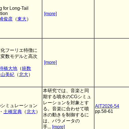
 for Long-Tail
tion
[more]
崎俊彦
（
東大
）
択化フーリエ特徴に
在変数モデルと高次
[more]
持橋大地
（
統数
谷山美紀
（
北大
）
本研究では、音楽と同
期する噴水のCGシミュ
レーションを対象とす
のシミュレーション
AIT2026-54
る。音楽に合わせて噴
pp.58-61
・
土橋宜典
（
北大
）
水の動きを制御するに
は、パラメータの
手...
[more]