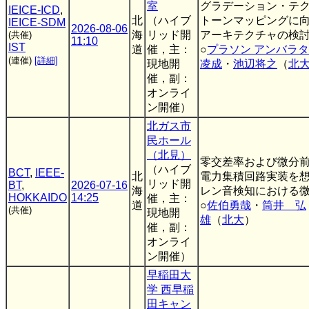
室
グラデーション・テ
IEICE-ICD
,
北
（ハイブ
トーンマッピングに
IEICE-SDM
2026-08-06
海
リッド開
アーキテクチャの検
(共催)
11:10
IST
道
催，主：
○
プラソン アンバラ
(連催)
[詳細]
現地開
凌成
・
池辺将之
（
北
催，副：
オンライ
ン開催）
北ガス市
民ホール
（北見）
零交差率および微分
（ハイブ
BCT
,
IEEE-
北
電力集積回路実装を
リッド開
BT
,
2026-07-16
海
レン音検知における
HOKKAIDO
14:25
催，主：
道
○
佐伯勇哉
・
筒井 弘
(共催)
現地開
雄
（
北大
）
催，副：
オンライ
ン開催）
早稲田大
学 西早稲
田キャン