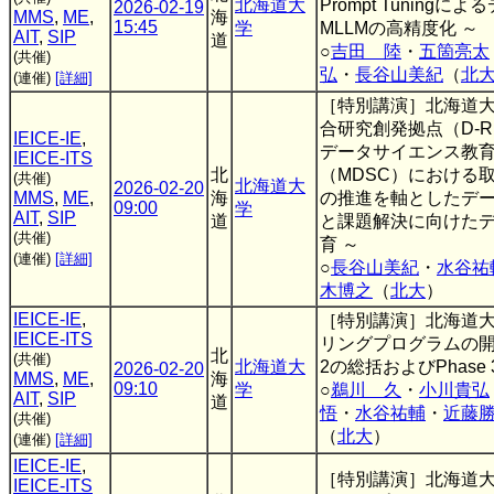
北海道大
Prompt Tuning
2026-02-19
MMS
,
ME
,
海
15:45
学
MLLMの高精度化 ～
AIT
,
SIP
道
○
吉田 陸
・
五箇亮太
(共催)
弘
・
長谷山美紀
（
北
(連催)
[詳細]
［特別講演］北海道
合研究創発拠点（D-
IEICE-IE
,
データサイエンス教
IEICE-ITS
北
（MDSC）における取
(共催)
北海道大
2026-02-20
MMS
,
ME
,
海
の推進を軸としたデ
09:00
学
AIT
,
SIP
道
と課題解決に向けた
(共催)
育 ～
(連催)
[詳細]
○
長谷山美紀
・
水谷祐
木博之
（
北大
）
IEICE-IE
,
［特別講演］北海道
IEICE-ITS
リングプログラムの開発
北
(共催)
北海道大
2の総括およびPhase
2026-02-20
MMS
,
ME
,
海
09:10
学
○
鵜川 久
・
小川貴弘
AIT
,
SIP
道
悟
・
水谷祐輔
・
近藤
(共催)
（
北大
）
(連催)
[詳細]
IEICE-IE
,
［特別講演］北海道
IEICE-ITS