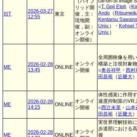
Ge-on-Si Image 
（ハイブ
○
T. Goji Etoh
（
Ki
リッド開
2026-03-27
Ando
（
Ritsumeik
IST
東京
催，主：
12:55
Kentarou Sawan
現地開
Univ.
）・
Kohsei 
催，副：
Univ.
）
オンライ
ン開催）
全周囲映像を用
オンライ
構築と注視対象
2026-02-28
ME
ONLINE
13:45
ン開催
○
奥谷祥甲
・
西村
田昌裕
（
近畿大
体性感覚に作用
オンライ
速度抑制策のVR
2026-02-28
ME
ONLINE
14:15
ン開催
○
西辻未菜
・
山本
田昌裕
（
近畿大
実世界理解技術
歩道部における
オンライ
2026-02-28
ME
ONLINE
握