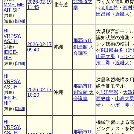
北海道大
づく安全運転教
2026-02-19
MMS
,
ME
,
北海道
11:45
学
○
稲川直希
・
西村
AIT
,
SIP
田昌裕
（
近畿大
(共催)
(連催)
[詳細]
HI
,
大規模言語モデ
VRPSY
,
認知状態の推測 
那覇市IT
ASJ-H
ング技術の検討 
2026-02-17
沖縄
創造館 大
(共催)
09:40
○
多田那由多
（
近
IEICE-
会議室
山高大乗
（
デン
HIP
濱 剛
（
近畿大
(連催)
[詳細]
HI
,
深層学習機構を
VRPSY
,
那覇市IT
線予測モデル
ASJ-H
2026-02-17
沖縄
創造館 大
○
吉江里彩
・
大澤
(共催)
10:20
IEICE-
会議室
西史佳
・
山高大
HIP
研
）・
小濱 剛
(連催)
[詳細]
HI
,
機械学習による
VRPSY
,
ピングテストを
那覇市IT
ASJ-H