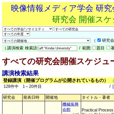
映像情報メディア学会 研
研究会 開催ス
（
研究会
（
講演検索
検索語:
/ 範囲:
題目
すべての研究会開催スケジュ
講演検索結果
登録講演（開催プログラムが公開されているもの）
128件中 1～20件目
/
研究会
発表日時
開催地
タイトル・著者
機械振興
会館
Practical Process 