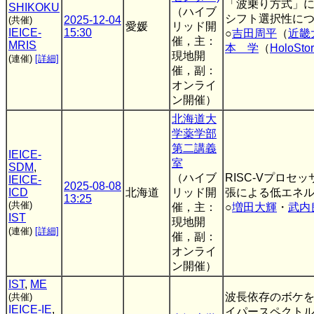
「波乗り方式」
SHIKOKU
（ハイブ
シフト選択性に
2025-12-04
(共催)
愛媛
リッド開
IEICE-
15:30
○
吉田周平
（
近畿
催，主：
MRIS
本 学
（
HoloSto
現地開
(連催)
[詳細]
催，副：
オンライ
ン開催）
北海道大
学薬学部
第二講義
IEICE-
室
SDM
,
（ハイブ
RISC-Vプロセ
IEICE-
2025-08-08
ICD
北海道
リッド開
張による低エネルギ
13:25
(共催)
催，主：
○
増田大輝
・
武内
IST
現地開
(連催)
[詳細]
催，副：
オンライ
ン開催）
IST
,
ME
波長依存のボケ
(共催)
IEICE-IE
,
イパースペクト