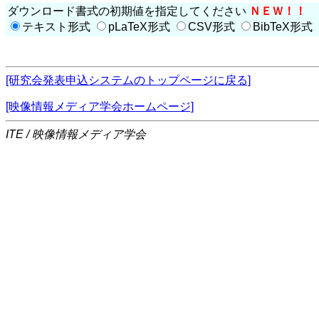
ダウンロード書式の初期値を指定してください
ＮＥＷ！！
テキスト形式
pLaTeX形式
CSV形式
BibTeX形式
[研究会発表申込システムのトップページに戻る]
[映像情報メディア学会ホームページ]
ITE / 映像情報メディア学会