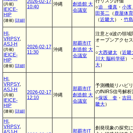
行リスク評価
2026-02-17
沖縄
創造館 大
(共催)
10:40
○
迫 優真
・
小濱
IEICE-
会議室
田英二
（
鹿屋体
HIP
（
近畿大
）・
竹
(連催)
[詳細]
HI
,
注意とα波の領域
VRPSY
,
オープンアクセ
那覇市IT
ASJ-H
～
2026-02-17
沖縄
創造館 大
(共催)
11:30
○
大西健太
（
近畿
IEICE-
会議室
川大 脳科学研
）
HIP
大
）
(連催)
[詳細]
HI
,
VRPSY
,
予測機能リハビ
那覇市IT
ASJ-H
のfNIRS信号解
2026-02-17
沖縄
創造館 大
(共催)
12:10
○
保坂 奎
・
吉田
IEICE-
会議室
畿大
）
HIP
(連催)
[詳細]
HI
,
VRPSY
,
創発現象の探究
那覇市IT
ASJ-H