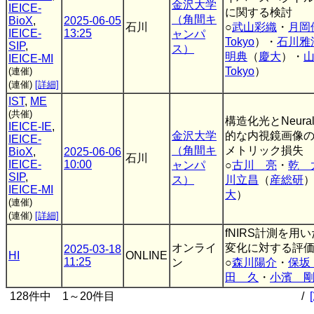
金沢大学
IEICE-
に関する検討
（角間キ
BioX
,
2025-06-05
石川
○
武山彩織
・
月岡
IEICE-
13:25
ャンパ
Tokyo
）・
石川雅
SIP
,
ス）
明典
（
慶大
）・
IEICE-MI
Tokyo
）
(連催)
(連催)
[詳細]
IST
,
ME
(共催)
構造化光とNeura
IEICE-IE
,
金沢大学
的な内視鏡画像の
IEICE-
（角間キ
メトリック損失
BioX
,
2025-06-06
石川
IEICE-
10:00
ャンパ
○
古川 亮
・
乾 
SIP
,
ス）
川立昌
（
産総研
IEICE-MI
大
）
(連催)
(連催)
[詳細]
fNIRS計測を用
オンライ
変化に対する評
2025-03-18
HI
ONLINE
11:25
ン
○
森川陽介
・
保坂
田 久
・
小濱 
128件中 1～20件目
/