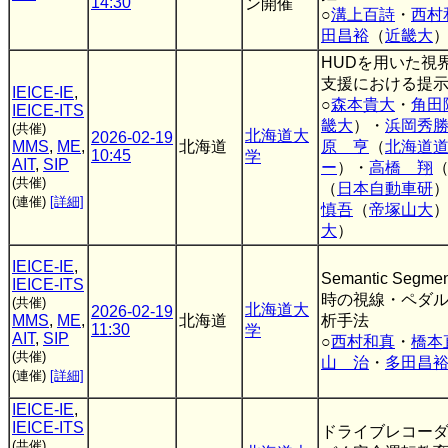
14:30
ン開催
○
溝上百詩
・
西村
田昌裕
（
近畿大
HUDを用いた視
支援における提
IEICE-IE
,
○
森本貴大
・
角田
IEICE-ITS
畿大
）・
浜岡秀
(共催)
北海道大
2026-02-19
MMS
,
ME
,
北海道
原 亨
（
北海道
10:45
学
AIT
,
SIP
ー
）・
高橋 翔
(共催)
（
日本自動車研
(連催)
[詳細]
慎吾
（
帝塚山大
大
）
IEICE-IE
,
Semantic Seg
IEICE-ITS
時の視線・ペダ
(共催)
北海道大
2026-02-19
MMS
,
ME
,
北海道
析手法
11:30
学
AIT
,
SIP
○
西村和真
・
橋本
(共催)
山 治
・
多田昌
(連催)
[詳細]
IEICE-IE
,
IEICE-ITS
ドライブレコー
(共催)