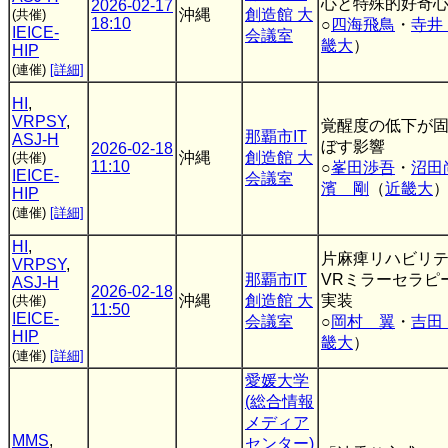
心と特殊的好奇
2026-02-17
沖縄
創造館 大
(共催)
18:10
○
四海飛鳥
・
寺井
IEICE-
会議室
畿大
）
HIP
(連催)
[詳細]
HI
,
VRPSY
,
覚醒度の低下が
那覇市IT
ASJ-H
ぼす影響
2026-02-18
沖縄
創造館 大
(共催)
11:10
○
峯田渉吾
・
沼田
IEICE-
会議室
濱 剛
（
近畿大
HIP
(連催)
[詳細]
HI
,
片麻痺リハビリ
VRPSY
,
那覇市IT
VRミラーセラピ
ASJ-H
2026-02-18
沖縄
創造館 大
実装
(共催)
11:50
IEICE-
会議室
○
岡村 翼
・
吉田
HIP
畿大
）
(連催)
[詳細]
愛媛大学
(総合情報
メディア
MMS
,
センター)