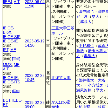
東
（ハイブリッ
共通の因子情報を
IIEEJ
,
AIT
2023-06-04
11:00
(共催)
京
ド開催，主：
の可視化 ～
現地開催，
○
田中陽也
・
瀬尾
副：オンライ
谷 淳
（
早大
）・
ン開催）
（
成蹊大
）
IEICE-
三重大学三翠
非接触型指静脈認
BioX
,
ホール
た深層学習による
IEICE-SIP
,
（ハイブリッ
三
改善に関する研究
IEICE-IE
2023-05-19
ド開催，主：
14:30
(共催)
重
○
中野和也
（
成蹊
現地開催，
IST
,
ME
雅浩
（
埼玉医科大
副：オンライ
(共催)
之
（
群馬大
）
ン開催）
(連催)
[詳細]
MMS
,
ME
,
身体装着型全天球
AIT
と深層学習による
北
(共催)
の3次元骨格推定
2023-02-22
IEICE-IE
,
海
北海道大学
10:45
○
荒井雄太
・
大谷
IEICE-ITS
道
大
）・
小方博之
（
(共催)
瀬尾燦振
（
早大
）
(連催)
[詳細]
淡色化カラーフィ
BCT
,
IEEE-
静
かんぽの宿
用いた単板撮像方
2019-02-22
BT
09:00
岡
焼津
○
杉山賢二
・
笠原