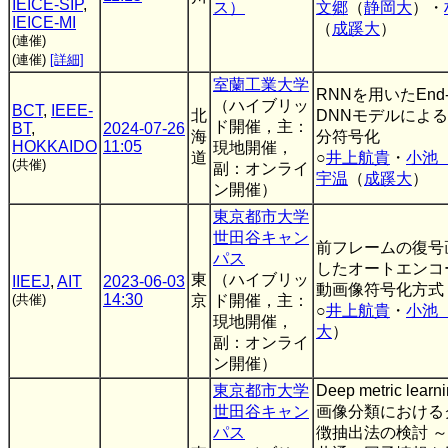
IEICE-SIP
,
ス）
文郷
（
静岡大
）・
IEICE-MI
（
成蹊大
）
(連催)
(連催)
[詳細]
室蘭工業大学
RNNを用いたEnd-t
（ハイブリッ
BCT
,
IEEE-
北
DNNモデルによ
ド開催，主：
BT
,
2024-07-26
海
分符号化
HOKKAIDO
11:05
現地開催，
道
○
井上航貴
・
小池
(共催)
副：オンライ
宇温
（
成蹊大
）
ン開催）
東京都市大学
世田谷キャン
前フレームの復号
パス
したオートエンコ
東
（ハイブリッ
IIEEJ
,
AIT
2023-06-03
動画像符号化方式
14:30
(共催)
京
ド開催，主：
○
井上航貴
・
小池
現地開催，
大
）
副：オンライ
ン開催）
東京都市大学
Deep metric le
世田谷キャン
画像分類における
パス
徴抽出法の検討 ～