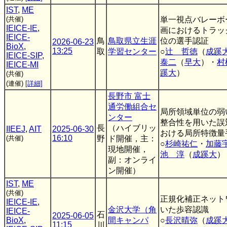
IST
,
ME
(共催)
単一視点バレーボ
IEICE-IE
,
画におけるトラッ
IEICE-
鳥
鳥取県立生涯
位の選手認証
2026-06-23
BioX
,
13:25
取
学習センター
○
辻 哲徳
（
成蹊
IEICE-SIP
,
泰二
（
早大
）・
村
IEICE-MI
蹊大
）
(共催)
(連催)
[詳細]
長野市 富士
通労働組合セ
局所領域単位の弱
ンター
整合性を用いた誤
長
（ハイブリッ
IIEEJ
,
AIT
2025-06-30
おける局所特徴量
16:10
(共催)
野
ド開催，主：
○
杉崎祐仁
・
加藤
現地開催，
池 淳
（
成蹊大
）
副：オンライ
ン開催）
IST
,
ME
(共催)
正規化補正ネット
IEICE-IE
,
金沢大学（角
いた歩容認識
IEICE-
石
2025-06-05
BioX
,
間キャンパ
○
長沢晴弥
（
成蹊
11:15
川