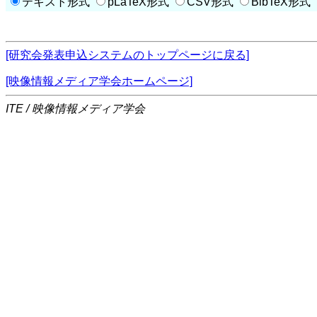
テキスト形式
pLaTeX形式
CSV形式
BibTeX形式
[研究会発表申込システムのトップページに戻る]
[映像情報メディア学会ホームページ]
ITE / 映像情報メディア学会