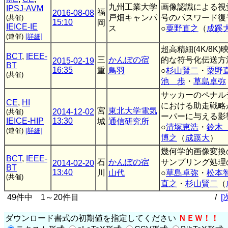
九州工業大学
画像認識による視
IPSJ-AVM
福
2016-08-08
戸畑キャンパ
号のパスワード復
(共催)
15:10
岡
IEICE-IE
ス
○
粟野直之
（
成蹊
(連催)
[詳細]
超高精細(4K/8K
BCT
,
IEEE-
三
かんぽの宿
的な符号化伝送方
2015-02-19
BT
16:35
重
鳥羽
○
杉山賢二
・
粟野
(共催)
池 歩
・
草島卓弥
サッカーのペナル
CE
,
HI
における助走戦略
宮
東北大学電気
2014-12-02
(共催)
ーパーに与える影
IEICE-HIP
13:30
城
通信研究所
○
清塚恵浩
・
鈴木
(連催)
[詳細]
博之
（
成蹊大
）
幾何学的画像変換
BCT
,
IEEE-
石
かんぽの宿
サンプリング処理
2014-02-20
BT
13:40
川
山代
○
草島卓弥
・
松本
(共催)
直之
・
杉山賢二
（
49件中 1～20件目
/
[
ダウンロード書式の初期値を指定してください
ＮＥＷ！！