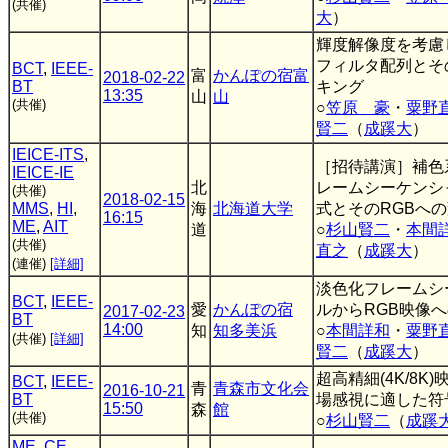
(共催)
大
）
輝度解像度を考慮
フィルタ配列とそ
BCT
,
IEEE-
富
かんぽの宿富
2018-02-22
BT
キング
13:35
山
山
(共催)
○
笠原 豪
・
粟野
賢二
（
成蹊大
）
IEICE-ITS
,
［招待講演］補色
IEICE-IE
北
レームシーケンシ
(共催)
2018-02-15
MMS
,
HI
,
海
北海道大学
式とそのRGBへ
16:15
ME
,
AIT
道
○
杉山賢二
・
本間
(共催)
直之
（
成蹊大
）
(連催)
[詳細]
淡色化フレームシ
BCT
,
IEEE-
愛
かんぽの宿
ルからRGB映像
2017-02-23
BT
14:00
知
知多美浜
○
本間詳和
・
粟野
(共催)
[詳細]
賢二
（
成蹊大
）
超高精細(4K/8K
BCT
,
IEEE-
青
青森市文化会
2016-10-21
BT
場感視に適した符
15:50
森
館
(共催)
○
杉山賢二
（
成蹊
ME
,
CE
,