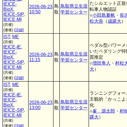
たシルエット正規
IEICE-
鳥
鳥取県立生涯
2026-06-23
BioX
,
転車人物認証
10:50
取
学習センター
IEICE-SIP
,
○
小田島夏帆
・
長
IEICE-MI
松大吾
（
成蹊大
）
(共催)
(連催)
[詳細]
IST
,
ME
(共催)
ペダル型パワーメ
IEICE-IE
,
いたペダリング特
IEICE-
鳥
鳥取県立生涯
2026-06-23
BioX
,
質推定
11:15
取
学習センター
IEICE-SIP
,
○
増田隼人
・
村松
IEICE-MI
大
）
(共催)
(連催)
[詳細]
IST
,
ME
(共催)
ランニングフォー
IEICE-IE
,
主観的「かっこよ
IEICE-
鳥
鳥取県立生涯
2026-06-23
BioX
,
化
13:00
取
学習センター
IEICE-SIP
,
○
峯 源太郎
・
村
IEICE-MI
蹊大
）
(共催)
(連催)
[詳細]