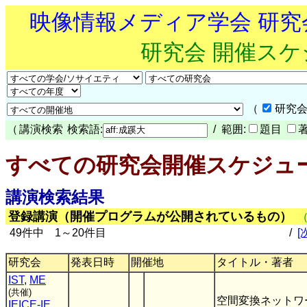
映像情報メディア学会 研
研究会 開催ス
（
研究会
（
講演検索
検索語:
/ 範囲:
題目
すべての研究会開催スケジュ
講演検索結果
登録講演（開催プログラムが公開されているもの）
49件中 1～20件目
/
[
研究会
発表日時
開催地
タイトル・著者
IST
,
ME
(共催)
空間変換ネットワ
IEICE-IE
,